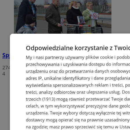
Odpowiedzialne korzystanie z Twoi
Sprzeciwiają się niedzieli wolnej od handlu
My i nasi partnerzy używamy plików cookie i podob
przechowywania i uzyskiwania dostępu do informac
274
urządzeniu oraz do przetwarzania danych osobowych
4
adres IP, unikalne identyfikatory i dane przeglądania
wyświetlania spersonalizowanych reklam i treści, p
treści, analizy odbiorców oraz ulepszania usług.
Dos
trzecich (1913)
mogą również przetwarzać Twoje dan
celach, w tym wykorzystywać precyzyjne dane geolok
urządzenia. Twoje wybory dotyczą wyłącznie tej wit
dostawcy mogą opierać się na prawnie uzasadniony
na zgodzie; masz prawo sprzeciwić się temu w
Usta