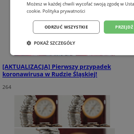
Możesz w każdej chwili wycofać swoją zgodę w
Usta
cookie
.
Polityka prywatności
ODRZUĆ WSZYSTKIE
PRZEJDŹ
POKAŻ SZCZEGÓŁY
Niezbędne
Wydajność
Targetowanie
[AKTUALIZACJA] Pierwszy przypadek
koronawirusa w Rudzie Śląskiej!
Niesklasyfikowane
264
Niezbędne
Wydajność
Targetowanie
Fun
Niesklasyfikowane