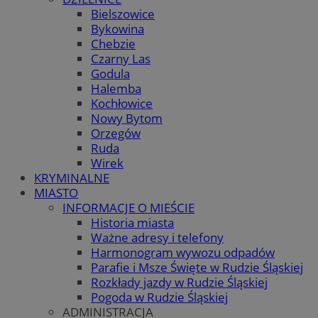
Bielszowice
Bykowina
Chebzie
Czarny Las
Godula
Halemba
Kochłowice
Nowy Bytom
Orzegów
Ruda
Wirek
KRYMINALNE
MIASTO
INFORMACJE O MIEŚCIE
Historia miasta
Ważne adresy i telefony
Harmonogram wywozu odpadów
Parafie i Msze Święte w Rudzie Śląskiej
Rozkłady jazdy w Rudzie Śląskiej
Pogoda w Rudzie Śląskiej
ADMINISTRACJA