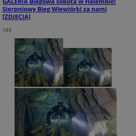
GALERIA
Biegowa sobota w Halembie!
Sierpniowy Bieg Wiewiórki za nami
[ZDJĘCIA]
189