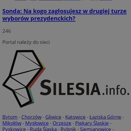
Sonda: Na kogo zagłosujesz w drugiej turze
wyborów prezydenckich?
246
VISITOR_PRIVACY_METADATA
5 miesięc
YouTube
tygodni
.youtube.com
Portal należy do sieci
Bytom
-
Chorzów
-
Gliwice
-
Katowice
-
Łaziska Górne
-
Mikołów
-
Mysłowice
-
Orzesze
-
Piekary Śląskie
-
CookieScriptConsent
4 tygodnie 
CookieScript
rudaslaska.com.pl
Pyskowice
-
Ruda Śląska
-
Rybnik
-
Siemianowice
-