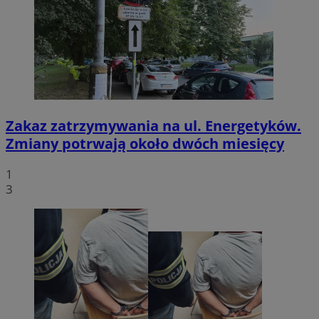
Zakaz zatrzymywania na ul. Energetyków.
Zmiany potrwają około dwóch miesięcy
1
3