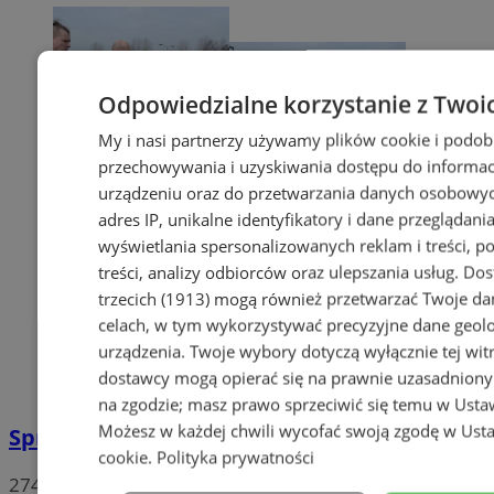
Odpowiedzialne korzystanie z Twoi
My i nasi partnerzy używamy plików cookie i podob
przechowywania i uzyskiwania dostępu do informac
urządzeniu oraz do przetwarzania danych osobowych
adres IP, unikalne identyfikatory i dane przeglądania
wyświetlania spersonalizowanych reklam i treści, p
treści, analizy odbiorców oraz ulepszania usług.
Dos
trzecich (1913)
mogą również przetwarzać Twoje dan
celach, w tym wykorzystywać precyzyjne dane geolok
urządzenia. Twoje wybory dotyczą wyłącznie tej wit
dostawcy mogą opierać się na prawnie uzasadniony
na zgodzie; masz prawo sprzeciwić się temu w
Usta
Możesz w każdej chwili wycofać swoją zgodę w
Usta
Sprzeciwiają się niedzieli wolnej od handlu
cookie
.
Polityka prywatności
274