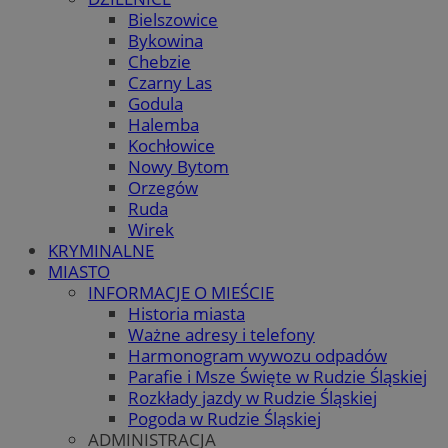
Bielszowice
Bykowina
Chebzie
Czarny Las
Godula
Halemba
Kochłowice
Nowy Bytom
Orzegów
Ruda
Wirek
KRYMINALNE
MIASTO
INFORMACJE O MIEŚCIE
Historia miasta
Ważne adresy i telefony
Harmonogram wywozu odpadów
Parafie i Msze Święte w Rudzie Śląskiej
Rozkłady jazdy w Rudzie Śląskiej
Pogoda w Rudzie Śląskiej
ADMINISTRACJA