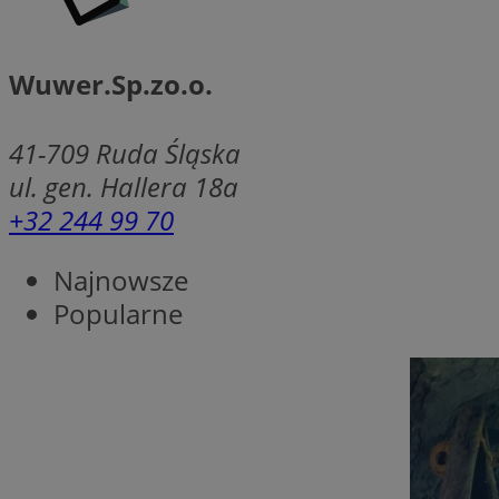
SessID
QeSessID
Wuwer.Sp.zo.o.
MvSessID
msToken
41-709
Ruda Śląska
ul. gen. Hallera 18a
+32 244 99 70
__cf_bm
Najnowsze
__cf_bm
Popularne
VISITOR_PRIVACY_
CookieScriptConse