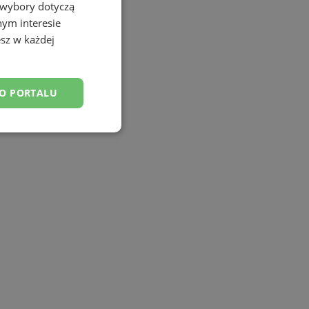
 wybory dotyczą
nym interesie
sz w każdej
DO PORTALU
esklasyfikowane
ane
owanie użytkownika i
j.