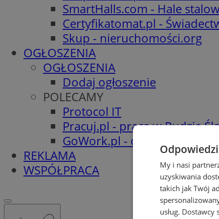
SmartHalls.com - Hale stalo
Certyfikatomat.pl - Świadec
Skup - nieruchomości.org
OGŁOSZENIA
OGŁOSZENIA
Dodaj ogłoszenie
POLECAMY
Protocol IT
Pracuj.pl - praca w Rudzie Ślą
GoWork.pl - oferty pracy
Odpowiedzia
REKLAMA
My i nasi partne
WSPÓŁPRACA
uzyskiwania dost
takich jak Twój a
spersonalizowanyc
usług.
Dostawcy s