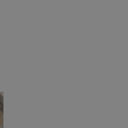
tyfikator sesji.
tyfikator sesji.
tyfikator sesji.
 celów
a, zapewniając, że
i, a ich dane są
przez witrynę
sług.
iania ludzi i botów.
ernetowej, ponieważ
aportów na temat
towej.
iania ludzi i botów.
ernetowej, ponieważ
aportów na temat
towej.
o przechowywania
watności dla ich
dane dotyczące
olityki i
ając, że ich
e w przyszłych
zez usługę Cookie-