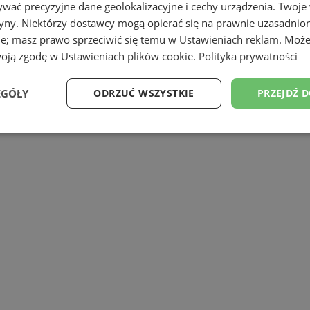
wać precyzyjne dane geolokalizacyjne i cechy urządzenia. Twoje
tryny. Niektórzy dostawcy mogą opierać się na prawnie uzasadnio
ie; masz prawo sprzeciwić się temu w
Ustawieniach reklam
. Może
woją zgodę w
Ustawieniach plików cookie
.
Polityka prywatności
EGÓŁY
ODRZUĆ WSZYSTKIE
PRZEJDŹ 
Wydajność
Targetowanie
Funkcjonalność
Ni
ezbędne
Wydajność
Targetowanie
Funkcjonalność
Niesklasyfikow
ie umożliwiają korzystanie z podstawowych funkcji strony internetowej, takich jak log
Bez niezbędnych plików cookie nie można prawidłowo korzystać ze strony internetowe
Provider
/
Okres
Opis
Domena
przechowywania