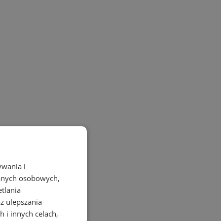
ywania i
danych osobowych,
etlania
az ulepszania
 i innych celach,