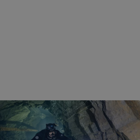
rudaslaska.com.pl
1 rok
Ten plik cookie przechowuje iden
rudaslaska.com.pl
1 rok
Ten plik cookie przechowuje iden
rudaslaska.com.pl
1 rok
Ten plik cookie przechowuje iden
.tiktok.com
1 tydzień 3 dni
Ten plik cookie jest używany do
uwierzytelniania i bezpieczeństw
użytkownicy pozostają zalogowan
zabezpieczone, jak poruszać się 
internetową lub interakcji z jej u
30 minut
Ten plik cookie służy do rozróżn
Cloudflare Inc.
Jest to korzystne dla strony int
.x.com
umożliwia tworzenie ważnych r
korzystania z jej witryny interne
29 minut 59
Ten plik cookie służy do rozróżn
Cloudflare Inc.
sekund
Jest to korzystne dla strony int
.twitter.com
umożliwia tworzenie ważnych r
korzystania z jej witryny interne
Polityce prywatności Google
METADATA
5 miesięcy 4
Ten plik cookie jest używany d
YouTube
tygodnie
zgody użytkownika i wyboru pry
.youtube.com
interakcji z witryną. Rejestruje 
zgody odwiedzającego na różne p
ustawienia prywatności, zapewni
preferencje zostaną uhonorowan
sesjach.
nt
4 tygodnie 2 dni
Ten plik cookie jest używany pr
CookieScript