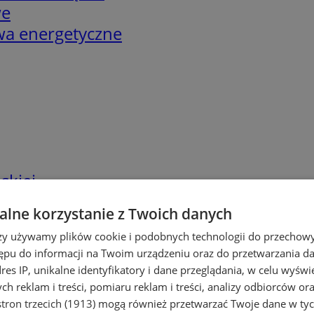
we
twa energetyczne
skiej
lne korzystanie z Twoich danych
rzy używamy plików cookie i podobnych technologii do przechow
ępu do informacji na Twoim urządzeniu oraz do przetwarzania 
dres IP, unikalne identyfikatory i dane przeglądania, w celu wyświ
h reklam i treści, pomiaru reklam i treści, analizy odbiorców or
tron trzecich (1913)
mogą również przetwarzać Twoje dane w tych