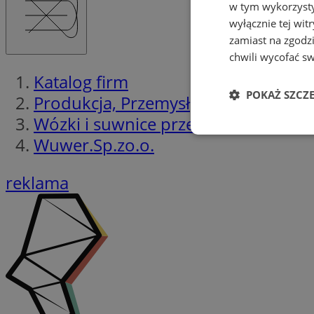
w tym wykorzysty
wyłącznie tej wi
zamiast na zgodz
chwili wycofać s
Katalog firm
POKAŻ SZCZ
Produkcja, Przemysł
Wózki i suwnice przemysłowe
Niezbędne
Wuwer.Sp.zo.o.
reklama
Ni
Niezbędne pliki cook
zarządzanie kontem. 
Nazwa