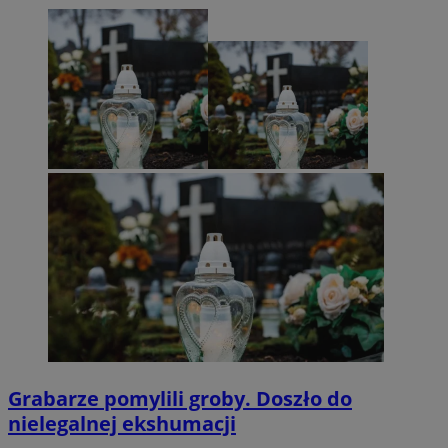
Grabarze pomylili groby. Doszło do
nielegalnej ekshumacji