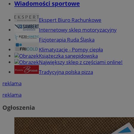
Wiadomości sportowe
Ekspert Biuro Rachunkowe
Internetowy sklep motoryzacyjny
Fizjoterapia Ruda Śląska
Klimatyzacje - Pompy ciepła
Książeczka sanepidowska
Największy sklep z częściami online!
Tradycyjna polska pizza
reklama
reklama
Ogłoszenia