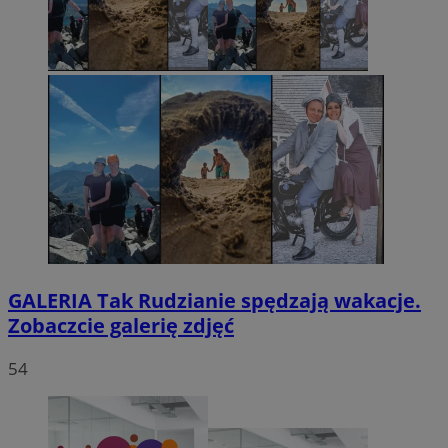
GALERIA
Tak Rudzianie spędzają wakacje.
Zobaczcie galerię zdjęć
54