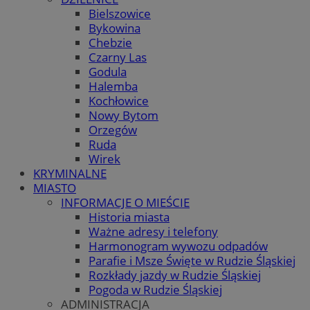
Bielszowice
Bykowina
Chebzie
Czarny Las
Godula
Halemba
Kochłowice
Nowy Bytom
Orzegów
Ruda
Wirek
KRYMINALNE
MIASTO
INFORMACJE O MIEŚCIE
Historia miasta
Ważne adresy i telefony
Harmonogram wywozu odpadów
Parafie i Msze Święte w Rudzie Śląskiej
Rozkłady jazdy w Rudzie Śląskiej
Pogoda w Rudzie Śląskiej
ADMINISTRACJA