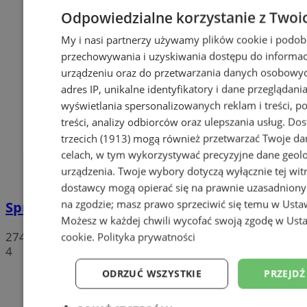
Odpowiedzialne korzystanie z Twoi
My i nasi partnerzy używamy plików cookie i podob
przechowywania i uzyskiwania dostępu do informac
urządzeniu oraz do przetwarzania danych osobowych
adres IP, unikalne identyfikatory i dane przeglądania
wyświetlania spersonalizowanych reklam i treści, p
treści, analizy odbiorców oraz ulepszania usług.
Dos
trzecich (1913)
mogą również przetwarzać Twoje dan
celach, w tym wykorzystywać precyzyjne dane geolok
urządzenia. Twoje wybory dotyczą wyłącznie tej wit
dostawcy mogą opierać się na prawnie uzasadniony
na zgodzie; masz prawo sprzeciwić się temu w
Usta
Sprzeciwiają się niedzieli wolnej od handlu
Możesz w każdej chwili wycofać swoją zgodę w
Usta
274
cookie
.
Polityka prywatności
4
ODRZUĆ WSZYSTKIE
PRZEJDŹ