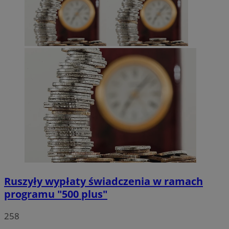
QeSessID
rudaslaska.com.pl
1 rok
MvSessID
rudaslaska.com.pl
1 rok
msToken
.tiktok.com
1 tydzień 3
Pol
Ruszyły wypłaty świadczenia w ramach
Google
programu "500 plus"
258