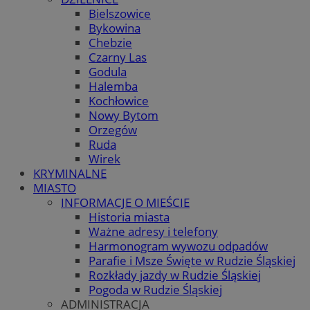
Bielszowice
Bykowina
Chebzie
Czarny Las
Godula
Halemba
Kochłowice
Nowy Bytom
Orzegów
Ruda
Wirek
KRYMINALNE
MIASTO
INFORMACJE O MIEŚCIE
Historia miasta
Ważne adresy i telefony
Harmonogram wywozu odpadów
Parafie i Msze Święte w Rudzie Śląskiej
Rozkłady jazdy w Rudzie Śląskiej
Pogoda w Rudzie Śląskiej
ADMINISTRACJA