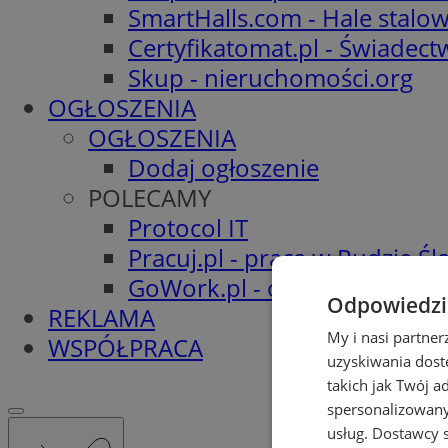
SmartHalls.com - Hale stalo
Certyfikatomat.pl - Świadec
Skup - nieruchomości.org
OGŁOSZENIA
OGŁOSZENIA
Dodaj ogłoszenie
POLECAMY
Protocol IT
Pracuj.pl - praca w Rudzie Ślą
GoWork.pl - oferty pracy
Odpowiedzia
REKLAMA
My i nasi partne
WSPÓŁPRACA
uzyskiwania dost
takich jak Twój a
spersonalizowanyc
usług.
Dostawcy s