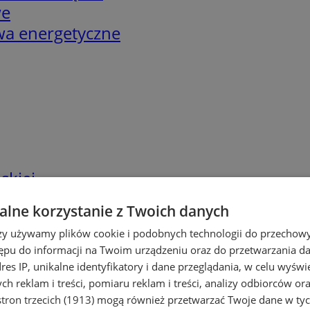
we
twa energetyczne
skiej
lne korzystanie z Twoich danych
rzy używamy plików cookie i podobnych technologii do przechow
ępu do informacji na Twoim urządzeniu oraz do przetwarzania 
dres IP, unikalne identyfikatory i dane przeglądania, w celu wyświ
h reklam i treści, pomiaru reklam i treści, analizy odbiorców or
tron trzecich (1913)
mogą również przetwarzać Twoje dane w tych