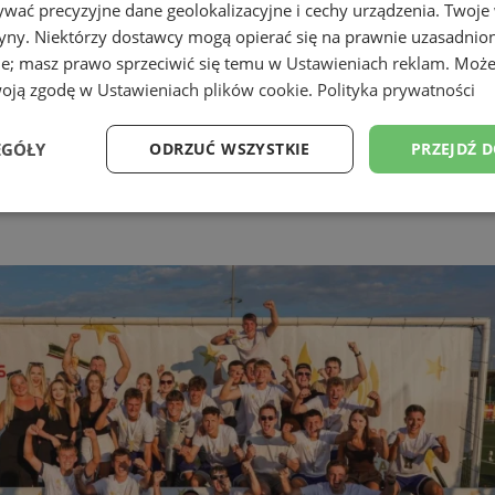
wać precyzyjne dane geolokalizacyjne i cechy urządzenia. Twoje
tryny. Niektórzy dostawcy mogą opierać się na prawnie uzasadnio
ie; masz prawo sprzeciwić się temu w
Ustawieniach reklam
. Może
woją zgodę w
Ustawieniach plików cookie
.
Polityka prywatności
EGÓŁY
ODRZUĆ WSZYSTKIE
PRZEJDŹ 
Zamów reklamę
Wydajność
Targetowanie
Funkcjonalność
Ni
ezbędne
Wydajność
Targetowanie
Funkcjonalność
Niesklasyfikow
ie umożliwiają korzystanie z podstawowych funkcji strony internetowej, takich jak log
Bez niezbędnych plików cookie nie można prawidłowo korzystać ze strony internetowe
Provider
/
Okres
Opis
Domena
przechowywania