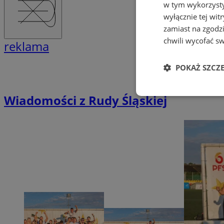
w tym wykorzysty
wyłącznie tej wi
zamiast na zgodz
chwili wycofać s
reklama
POKAŻ SZCZ
Wiadomości z Rudy Śląskiej
Niezbędne
Ni
Niezbędne pliki cook
zarządzanie kontem. 
Nazwa