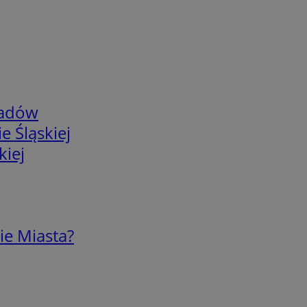
adów
e Śląskiej
kiej
ie Miasta?