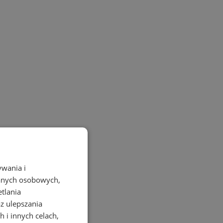
ywania i
danych osobowych,
etlania
az ulepszania
 i innych celach,