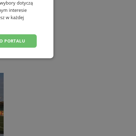
 wybory dotyczą
nym interesie
sz w każdej
DO PORTALU
esklasyfikowane
ane
owanie użytkownika i
j.