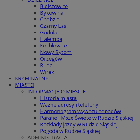
Bielszowice
Bykowina
Chebzie
Czarny Las
Godula
Halemba
Kochłowice
Nowy Bytom
Orzegów
Ruda
Wirek
KRYMINALNE
MIASTO
INFORMACJE O MIEŚCIE
Historia miasta
Ważne adresy i telefony
Harmonogram wywozu odpadów
Parafie i Msze Święte w Rudzie Śląskiej
Rozkłady jazdy w Rudzie Śląskiej
Pogoda w Rudzie Śląskiej
ADMINISTRACJA