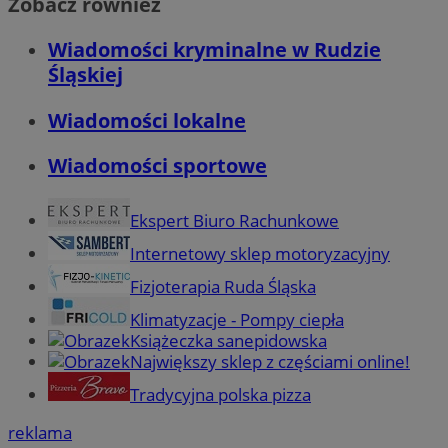
Zobacz również
Wiadomości kryminalne w Rudzie
Śląskiej
Wiadomości lokalne
Wiadomości sportowe
Ekspert Biuro Rachunkowe
Internetowy sklep motoryzacyjny
Fizjoterapia Ruda Śląska
Klimatyzacje - Pompy ciepła
Książeczka sanepidowska
Największy sklep z częściami online!
Tradycyjna polska pizza
reklama