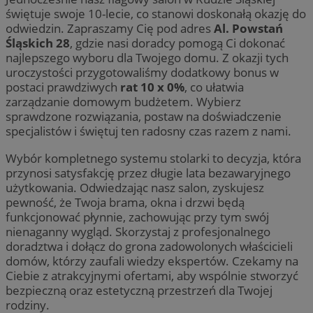
świętuje swoje 10-lecie, co stanowi doskonałą okazję do
odwiedzin. Zapraszamy Cię pod adres
Al. Powstań
Śląskich 28
, gdzie nasi doradcy pomogą Ci dokonać
najlepszego wyboru dla Twojego domu. Z okazji tych
uroczystości przygotowaliśmy dodatkowy bonus w
postaci prawdziwych
rat 10 x 0%
, co ułatwia
zarządzanie domowym budżetem. Wybierz
sprawdzone rozwiązania, postaw na doświadczenie
specjalistów i świętuj ten radosny czas razem z nami.
Wybór kompletnego systemu stolarki to decyzja, która
przynosi satysfakcję przez długie lata bezawaryjnego
użytkowania. Odwiedzając nasz salon, zyskujesz
pewność, że Twoja brama, okna i drzwi będą
funkcjonować płynnie, zachowując przy tym swój
nienaganny wygląd. Skorzystaj z profesjonalnego
doradztwa i dołącz do grona zadowolonych właścicieli
domów, którzy zaufali wiedzy ekspertów. Czekamy na
Ciebie z atrakcyjnymi ofertami, aby wspólnie stworzyć
bezpieczną oraz estetyczną przestrzeń dla Twojej
rodziny.