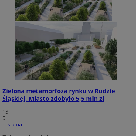
Zielona metamorfoza rynku w Rudzie
Śląskiej. Miasto zdobyło 5,5 mln zł
13
5
reklama