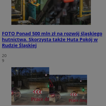
FOTO
Ponad 500 mln zł na rozwój śląskiego
hutnictwa. Skorzysta także Huta Pokój w
Rudzie Śląskiej
20
9