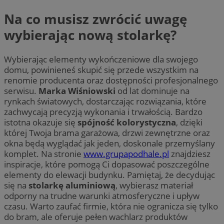
Na co musisz zwrócić uwagę
wybierając nową stolarkę?
Wybierając elementy wykończeniowe dla swojego
domu, powinieneś skupić się przede wszystkim na
renomie producenta oraz dostępności profesjonalnego
serwisu.
Marka Wiśniowski
od lat dominuje na
rynkach światowych, dostarczając rozwiązania, które
zachwycają precyzją wykonania i trwałością. Bardzo
istotna okazuje się
spójność kolorystyczna
, dzięki
której Twoja brama garażowa, drzwi zewnętrzne oraz
okna będą wyglądać jak jeden, doskonale przemyślany
komplet. Na stronie
www.grupapodhale.pl
znajdziesz
inspiracje, które pomogą Ci dopasować poszczególne
elementy do elewacji budynku. Pamiętaj, że decydując
się na
stolarkę aluminiową
, wybierasz materiał
odporny na trudne warunki atmosferyczne i upływ
czasu. Warto zaufać firmie, która nie ogranicza się tylko
do bram, ale oferuje pełen wachlarz produktów