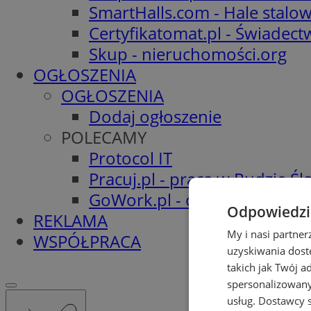
SmartHalls.com - Hale stalo
Certyfikatomat.pl - Świadec
Skup - nieruchomości.org
OGŁOSZENIA
OGŁOSZENIA
Dodaj ogłoszenie
POLECAMY
Protocol IT
Pracuj.pl - praca w Rudzie Ślą
GoWork.pl - oferty pracy
Odpowiedzia
REKLAMA
My i nasi partne
WSPÓŁPRACA
uzyskiwania dost
takich jak Twój a
spersonalizowanyc
usług.
Dostawcy s