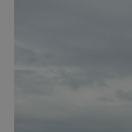
SessID
QeSessID
MvSessID
CookieScriptConse
VISITOR_PRIVACY_
msToken
Provider
Nazwa
Domena
Nazwa