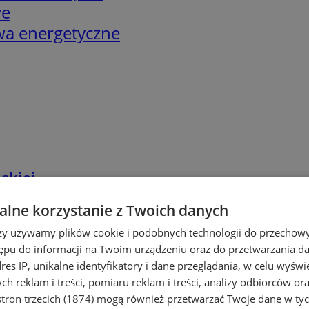
we
twa energetyczne
skiej
lne korzystanie z Twoich danych
rzy używamy plików cookie i podobnych technologii do przechow
ępu do informacji na Twoim urządzeniu oraz do przetwarzania 
dres IP, unikalne identyfikatory i dane przeglądania, w celu wyświ
h reklam i treści, pomiaru reklam i treści, analizy odbiorców or
tron trzecich (1874)
mogą również przetwarzać Twoje dane w tych