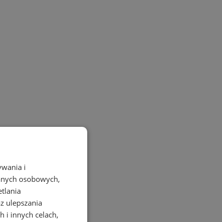
ywania i
danych osobowych,
etlania
az ulepszania
 i innych celach,