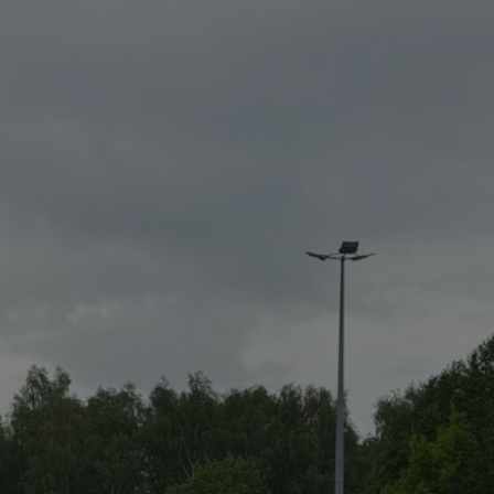
tyfikator sesji.
tyfikator sesji.
tyfikator sesji.
zez usługę Cookie-
eferencji
a pliki cookie. Jest
Cookie-Script.com
o przechowywania
watności dla ich
dane dotyczące
olityki i
ając, że ich
e w przyszłych
 celów
a, zapewniając, że
i, a ich dane są
przez witrynę
sług.