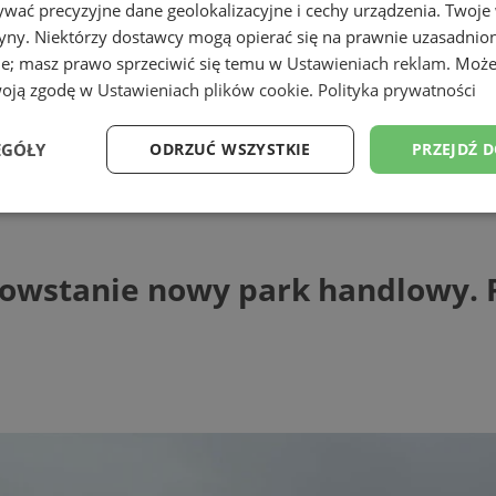
wać precyzyjne dane geolokalizacyjne i cechy urządzenia. Twoje
tryny. Niektórzy dostawcy mogą opierać się na prawnie uzasadnio
ie; masz prawo sprzeciwić się temu w
Ustawieniach reklam
. Może
woją zgodę w
Ustawieniach plików cookie
.
Polityka prywatności
EGÓŁY
ODRZUĆ WSZYSTKIE
PRZEJDŹ 
tanie nowy park handlowy. Ruszyły pier
Wydajność
Targetowanie
Funkcjonalność
Ni
 powstanie nowy park handlowy. 
ezbędne
Wydajność
Targetowanie
Funkcjonalność
Niesklasyfikow
ie umożliwiają korzystanie z podstawowych funkcji strony internetowej, takich jak log
Bez niezbędnych plików cookie nie można prawidłowo korzystać ze strony internetowe
Provider
/
Okres
Opis
Domena
przechowywania