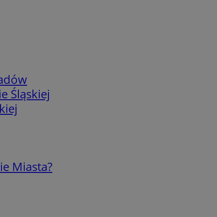
adów
e Śląskiej
kiej
ie Miasta?