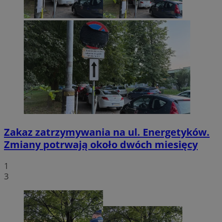
Zakaz zatrzymywania na ul. Energetyków.
Zmiany potrwają około dwóch miesięcy
1
3