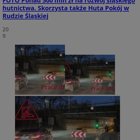
FOTO
Ponad 500 mln zł na rozwój śląskiego
hutnictwa. Skorzysta także Huta Pokój w
Rudzie Śląskiej
20
9