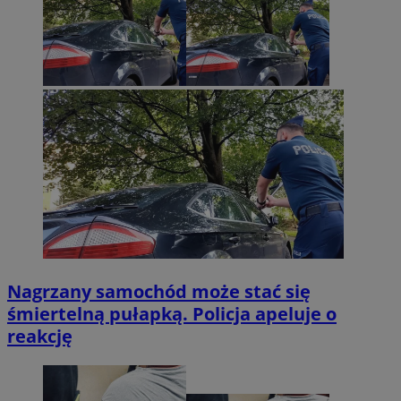
Nagrzany samochód może stać się
śmiertelną pułapką. Policja apeluje o
reakcję