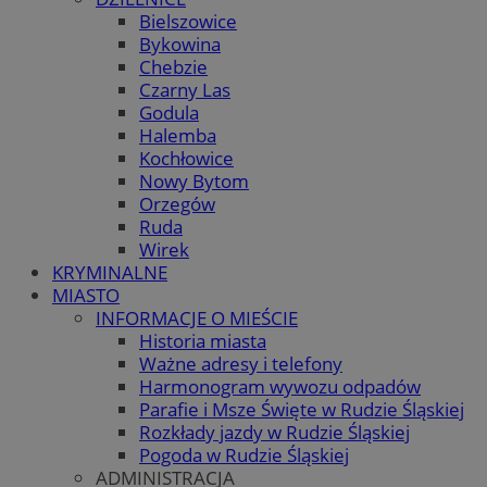
Bielszowice
Bykowina
Chebzie
Czarny Las
Godula
Halemba
Kochłowice
Nowy Bytom
Orzegów
Ruda
Wirek
KRYMINALNE
MIASTO
INFORMACJE O MIEŚCIE
Historia miasta
Ważne adresy i telefony
Harmonogram wywozu odpadów
Parafie i Msze Święte w Rudzie Śląskiej
Rozkłady jazdy w Rudzie Śląskiej
Pogoda w Rudzie Śląskiej
ADMINISTRACJA