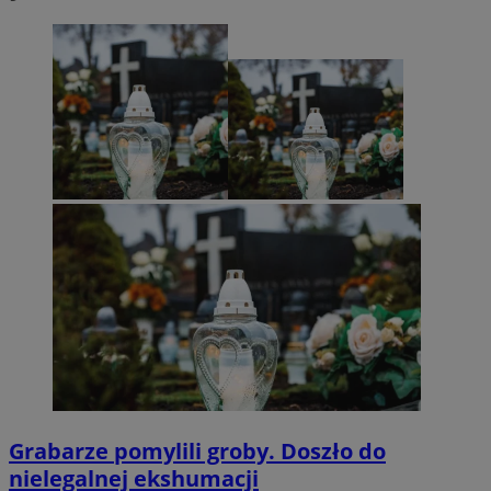
Grabarze pomylili groby. Doszło do
nielegalnej ekshumacji