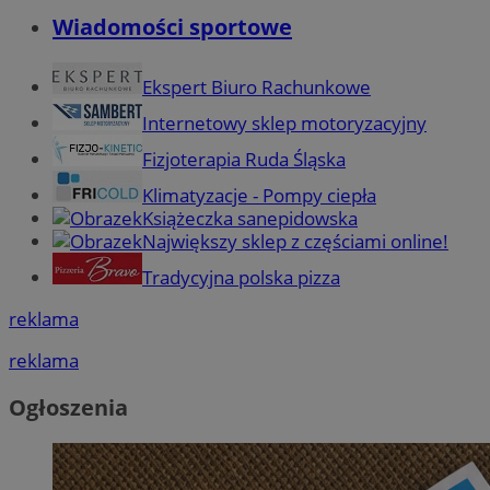
Wiadomości sportowe
Ekspert Biuro Rachunkowe
Internetowy sklep motoryzacyjny
Fizjoterapia Ruda Śląska
Klimatyzacje - Pompy ciepła
Książeczka sanepidowska
Największy sklep z częściami online!
Tradycyjna polska pizza
reklama
reklama
Ogłoszenia