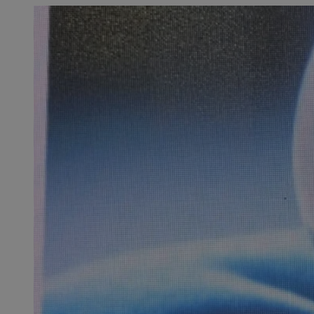
SessID
QeSessID
MvSessID
CookieScriptConse
VISITOR_PRIVACY_
msToken
Provider
Nazwa
Domena
Nazwa