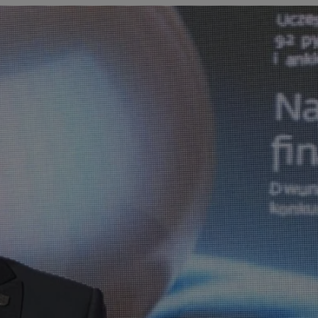
tyfikator sesji.
tyfikator sesji.
tyfikator sesji.
zez usługę Cookie-
eferencji
a pliki cookie. Jest
Cookie-Script.com
o przechowywania
watności dla ich
dane dotyczące
olityki i
ając, że ich
e w przyszłych
 celów
a, zapewniając, że
i, a ich dane są
przez witrynę
sług.