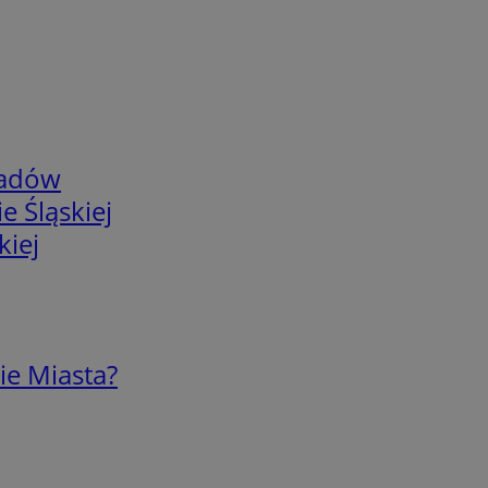
adów
e Śląskiej
kiej
ie Miasta?