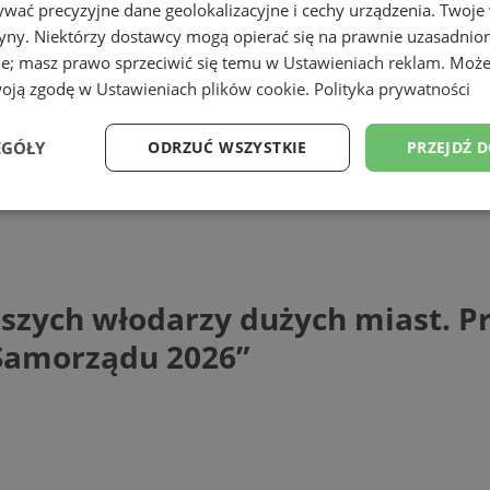
wać precyzyjne dane geolokalizacyjne i cechy urządzenia. Twoje
tryny. Niektórzy dostawcy mogą opierać się na prawnie uzasadnio
ie; masz prawo sprzeciwić się temu w
Ustawieniach reklam
. Może
woją zgodę w
Ustawieniach plików cookie
.
Polityka prywatności
EGÓŁY
ODRZUĆ WSZYSTKIE
PRZEJDŹ 
h włodarzy dużych miast. Prezydent Rudy
Wydajność
Targetowanie
Funkcjonalność
Ni
szych włodarzy dużych miast. Pr
 Samorządu 2026”
ezbędne
Wydajność
Targetowanie
Funkcjonalność
Niesklasyfikow
ie umożliwiają korzystanie z podstawowych funkcji strony internetowej, takich jak log
Bez niezbędnych plików cookie nie można prawidłowo korzystać ze strony internetowe
Provider
/
Okres
Opis
Domena
przechowywania