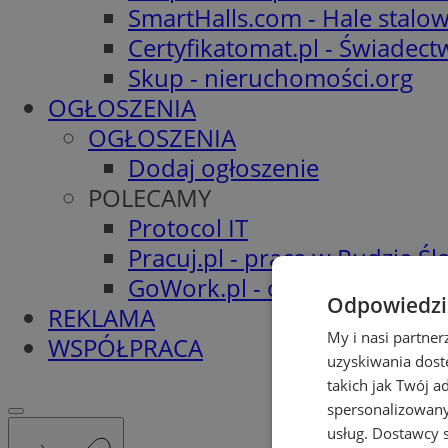
SmartHalls.com - Hale stalo
Certyfikatomat.pl - Świadec
Skup - nieruchomości.org
OGŁOSZENIA
OGŁOSZENIA
Dodaj ogłoszenie
POLECAMY
Protocol IT
Pracuj.pl - praca w Rudzie Ślą
GoWork.pl - oferty pracy
Odpowiedzia
REKLAMA
My i nasi partne
WSPÓŁPRACA
uzyskiwania dost
takich jak Twój a
spersonalizowanyc
usług.
Dostawcy s