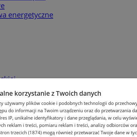
we
twa energetyczne
skiej
lne korzystanie z Twoich danych
rzy używamy plików cookie i podobnych technologii do przechow
ępu do informacji na Twoim urządzeniu oraz do przetwarzania 
dres IP, unikalne identyfikatory i dane przeglądania, w celu wyświ
h reklam i treści, pomiaru reklam i treści, analizy odbiorców or
tron trzecich (1874)
mogą również przetwarzać Twoje dane w tych