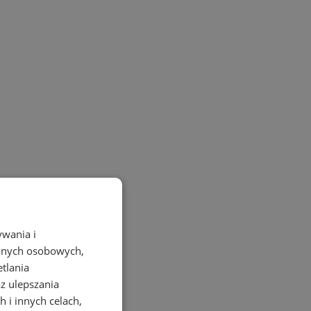
ywania i
danych osobowych,
etlania
az ulepszania
 i innych celach,