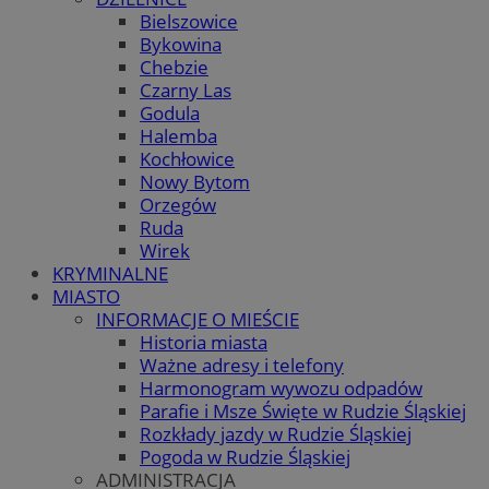
Bielszowice
Bykowina
Chebzie
Czarny Las
Godula
Halemba
Kochłowice
Nowy Bytom
Orzegów
Ruda
Wirek
KRYMINALNE
MIASTO
INFORMACJE O MIEŚCIE
Historia miasta
Ważne adresy i telefony
Harmonogram wywozu odpadów
Parafie i Msze Święte w Rudzie Śląskiej
Rozkłady jazdy w Rudzie Śląskiej
Pogoda w Rudzie Śląskiej
ADMINISTRACJA