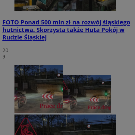
FOTO
Ponad 500 mln zł na rozwój śląskiego
hutnictwa. Skorzysta także Huta Pokój w
Rudzie Śląskiej
20
9