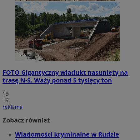
FOTO
Gigantyczny wiadukt nasunięty na
trasę N-S. Waży ponad 5 tysięcy ton
13
19
reklama
Zobacz również
Wiadomości kryminalne w Rudzie