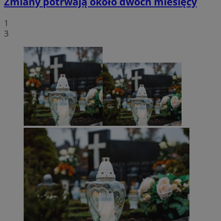
Zmiany potrwają około dwóch miesięcy
1
3