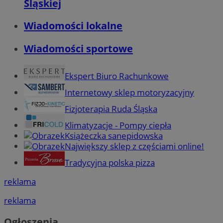
Śląskiej
Wiadomości lokalne
Wiadomości sportowe
Ekspert Biuro Rachunkowe
Internetowy sklep motoryzacyjny
Fizjoterapia Ruda Śląska
Klimatyzacje - Pompy ciepła
Książeczka sanepidowska
Największy sklep z częściami online!
Tradycyjna polska pizza
reklama
reklama
Ogłoszenia