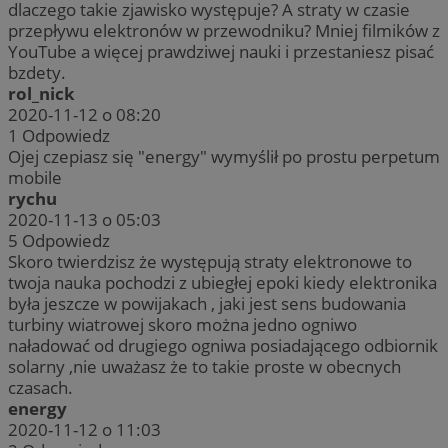
dlaczego takie zjawisko występuje? A straty w czasie
przepływu elektronów w przewodniku? Mniej filmików z
YouTube a więcej prawdziwej nauki i przestaniesz pisać
bzdety.
rol_nick
2020-11-12 o 08:20
1
Odpowiedz
Ojej czepiasz się "energy" wymyślił po prostu perpetum
mobile
rychu
2020-11-13 o 05:03
5
Odpowiedz
Skoro twierdzisz że występują straty elektronowe to
twoja nauka pochodzi z ubiegłej epoki kiedy elektronika
była jeszcze w powijakach , jaki jest sens budowania
turbiny wiatrowej skoro można jedno ogniwo
naładować od drugiego ogniwa posiadającego odbiornik
solarny ,nie uważasz że to takie proste w obecnych
czasach.
energy
2020-11-12 o 11:03