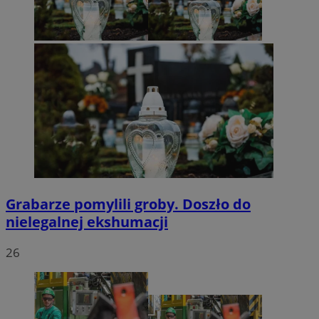
Grabarze pomylili groby. Doszło do
nielegalnej ekshumacji
26