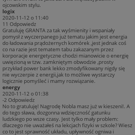
ojcowskim stylu.
logix
2020-11-12 o 11:40
11
Odpowiedz
Gratuluję GRANTA za tak wyśmienity i wspaniały
pomysł z wyczerpanego już tematu jakim jest energia
do ładowania prądożernych komórek ,jest jednak coś
co na razie jest tematem tabu zakazanym przez
korporacje energetyczne chodzi mianowicie o energię
uwięzioną w tzw. zamkniętym obwodzie ,prosty
przykład power bank lekko zmodyfikowany nigdy się
nie wyczerpie z energii,jak to możliwe wystarczy
logicznie pomyśleć i mamy rozwiązanie.
energy
2020-11-12 o 01:38
-2
Odpowiedz
No to gratuluję! Nagrodę Nobla masz już w kieszeni!. A
do tego sława, dozgonna wdzięczność gatunku
ludzkiego po wsze czasy. Jest tylko mały problem:
dlaczego nie uważałeś na lekcjach fizyki w szkole? Wiesz
co to jest sprawność układu, upływność ogniwa i