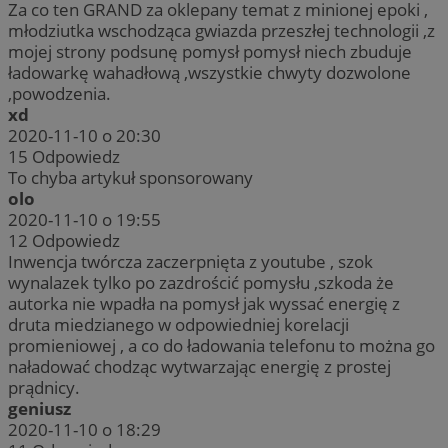
Za co ten GRAND za oklepany temat z minionej epoki ,
młodziutka wschodząca gwiazda przeszłej technologii ,z
mojej strony podsunę pomysł pomysł niech zbuduje
ładowarkę wahadłową ,wszystkie chwyty dozwolone
,powodzenia.
xd
2020-11-10 o 20:30
15
Odpowiedz
To chyba artykuł sponsorowany
olo
2020-11-10 o 19:55
12
Odpowiedz
Inwencja twórcza zaczerpnięta z youtube , szok
wynalazek tylko po zazdrościć pomysłu ,szkoda że
autorka nie wpadła na pomysł jak wyssać energię z
druta miedzianego w odpowiedniej korelacji
promieniowej , a co do ładowania telefonu to można go
naładować chodząc wytwarzając energię z prostej
prądnicy.
geniusz
2020-11-10 o 18:29