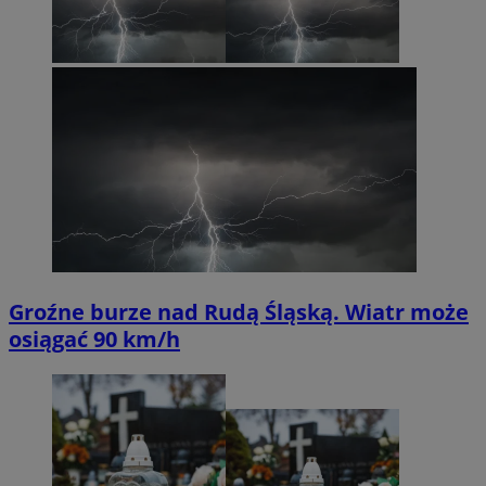
Groźne burze nad Rudą Śląską. Wiatr może
osiągać 90 km/h