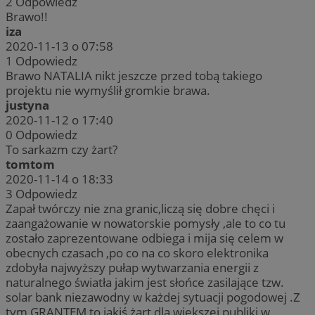
2
Odpowiedz
Brawo!!
iza
2020-11-13 o 07:58
1
Odpowiedz
Brawo NATALIA nikt jeszcze przed tobą takiego
projektu nie wymyślił gromkie brawa.
justyna
2020-11-12 o 17:40
0
Odpowiedz
To sarkazm czy żart?
tomtom
2020-11-14 o 18:33
3
Odpowiedz
Zapał twórczy nie zna granic,liczą się dobre chęci i
zaangażowanie w nowatorskie pomysły ,ale to co tu
zostało zaprezentowane odbiega i mija się celem w
obecnych czasach ,po co na co skoro elektronika
zdobyła najwyższy pułap wytwarzania energii z
naturalnego światła jakim jest słońce zasilające tzw.
solar bank niezawodny w każdej sytuacji pogodowej .Z
tym GRANTEM to jakiś żart dla większej publiki w