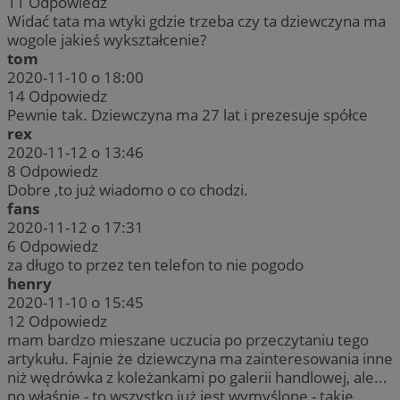
11
Odpowiedz
Widać tata ma wtyki gdzie trzeba czy ta dziewczyna ma
wogole jakieś wykształcenie?
tom
2020-11-10 o 18:00
14
Odpowiedz
Pewnie tak. Dziewczyna ma 27 lat i prezesuje spółce
rex
2020-11-12 o 13:46
8
Odpowiedz
Dobre ,to już wiadomo o co chodzi.
fans
2020-11-12 o 17:31
6
Odpowiedz
za długo to przez ten telefon to nie pogodo
henry
2020-11-10 o 15:45
12
Odpowiedz
mam bardzo mieszane uczucia po przeczytaniu tego
artykułu. Fajnie że dziewczyna ma zainteresowania inne
niż wędrówka z koleżankami po galerii handlowej, ale...
no właśnie - to wszystko już jest wymyślone - takie