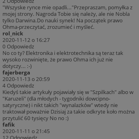
2
Odpowiedz
"Wszyske rynce mie opadli..."Przepraszam, pomyłka z
mojej strony. Nagroda Tobie się należy, ale nie Nobla
tylko Darwina.Do nauki synek! Na początek prawo
Ohma-przeczytać, zrozumieć i myśleć.
rol_nick
2020-11-12 o 16:27
0
Odpowiedz
No co ty? Elektronika i elektrotechnika są teraz tak
wysoko rozwinięte, że prawo Ohma ich już nie
dotyczy... :-)
fajerberga
2020-11-13 o 20:59
4
Odpowiedz
Kiedyś takie artykuły pojawiały się w "Szpilkach" albo w
"Karuzeli" (dla młodych - tygodniki dowcipno-
satyryczne) i nikt takich "wynalazków" wtedy nie
traktował poważnie Dzisiaj za takie odkryte koło można
przytulić 60 tysięcy No no :)
fafik
2020-11-11 o 21:45
12
Odpowiedz