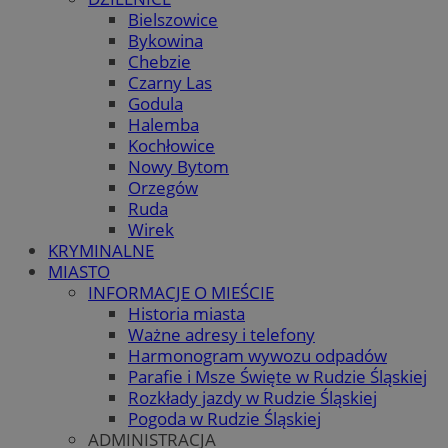
Bielszowice
Bykowina
Chebzie
Czarny Las
Godula
Halemba
Kochłowice
Nowy Bytom
Orzegów
Ruda
Wirek
KRYMINALNE
MIASTO
INFORMACJE O MIEŚCIE
Historia miasta
Ważne adresy i telefony
Harmonogram wywozu odpadów
Parafie i Msze Święte w Rudzie Śląskiej
Rozkłady jazdy w Rudzie Śląskiej
Pogoda w Rudzie Śląskiej
ADMINISTRACJA