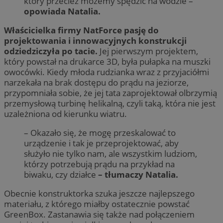
który przecież możemy spędzić na wodzie –
opowiada Natalia.
Właścicielka firmy NatForce pasję do
projektowania i innowacyjnych konstrukcji
odziedziczyła po tacie.
Jej pierwszym projektem,
który powstał na drukarce 3D, była pułapka na muszki
owocówki. Kiedy młoda rudzianka wraz z przyjaciółmi
narzekała na brak dostępu do prądu na jeziorze,
przypomniała sobie, że jej tata zaprojektował olbrzymią
przemysłową turbinę helikalną, czyli taką, która nie jest
uzależniona od kierunku wiatru.
– Okazało się, że mogę przeskalować to
urządzenie i tak je przeprojektować, aby
służyło nie tylko nam, ale wszystkim ludziom,
którzy potrzebują prądu na przykład na
biwaku, czy działce
– tłumaczy Natalia.
Obecnie konstruktorka szuka jeszcze najlepszego
materiału, z którego miałby ostatecznie powstać
GreenBox. Zastanawia się także nad połączeniem