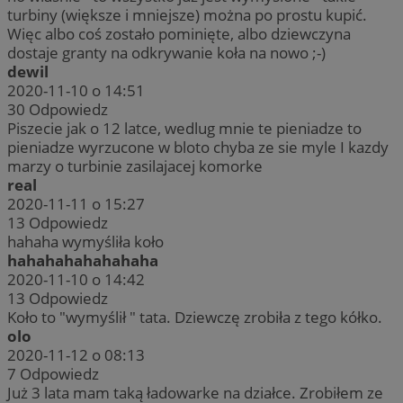
turbiny (większe i mniejsze) można po prostu kupić.
Więc albo coś zostało pominięte, albo dziewczyna
dostaje granty na odkrywanie koła na nowo ;-)
dewil
2020-11-10 o 14:51
30
Odpowiedz
Piszecie jak o 12 latce, wedlug mnie te pieniadze to
pieniadze wyrzucone w bloto chyba ze sie myle I kazdy
marzy o turbinie zasilajacej komorke
real
2020-11-11 o 15:27
13
Odpowiedz
hahaha wymyśliła koło
hahahahahahahaha
2020-11-10 o 14:42
13
Odpowiedz
Koło to "wymyślił " tata. Dziewczę zrobiła z tego kółko.
olo
2020-11-12 o 08:13
7
Odpowiedz
Już 3 lata mam taką ładowarke na działce. Zrobiłem ze