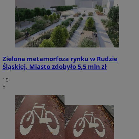
Zielona metamorfoza rynku w Rudzie
Śląskiej. Miasto zdobyło 5,5 mln zł
15
5