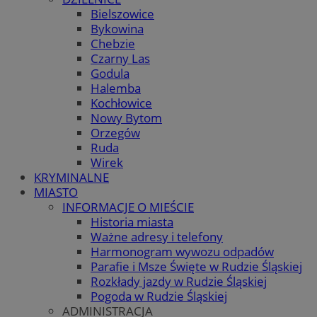
Bielszowice
Bykowina
Chebzie
Czarny Las
Godula
Halemba
Kochłowice
Nowy Bytom
Orzegów
Ruda
Wirek
KRYMINALNE
MIASTO
INFORMACJE O MIEŚCIE
Historia miasta
Ważne adresy i telefony
Harmonogram wywozu odpadów
Parafie i Msze Święte w Rudzie Śląskiej
Rozkłady jazdy w Rudzie Śląskiej
Pogoda w Rudzie Śląskiej
ADMINISTRACJA