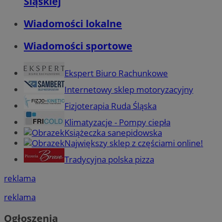
Śląskiej
Wiadomości lokalne
Wiadomości sportowe
Ekspert Biuro Rachunkowe
Internetowy sklep motoryzacyjny
Fizjoterapia Ruda Śląska
Klimatyzacje - Pompy ciepła
Książeczka sanepidowska
Największy sklep z częściami online!
Tradycyjna polska pizza
reklama
reklama
Ogłoszenia