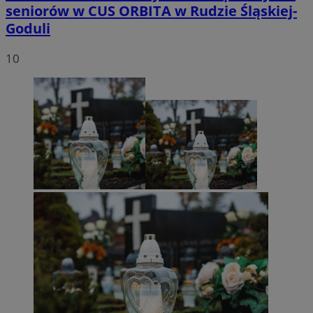
seniorów w CUS ORBITA w Rudzie Śląskiej-
Goduli
10