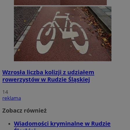
Wzrosła liczba kolizji z udziałem
rowerzystów w Rudzie Śląskiej
14
reklama
Zobacz również
Wiadomości kryminalne w Rudzie