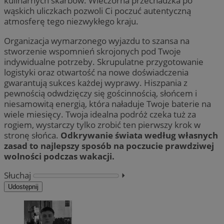
kulinarnych skarbów. Wieczorna przechadzka po
wąskich uliczkach pozwoli Ci poczuć autentyczną
atmosferę tego niezwykłego kraju.
Organizacja wymarzonego wyjazdu to szansa na
stworzenie wspomnień skrojonych pod Twoje
indywidualne potrzeby. Skrupulatne przygotowanie
logistyki oraz otwartość na nowe doświadczenia
gwarantują sukces każdej wyprawy. Hiszpania z
pewnością odwdzięczy się gościnnością, słońcem i
niesamowitą energią, która naładuje Twoje baterie na
wiele miesięcy. Twoja idealna podróż czeka tuż za
rogiem, wystarczy tylko zrobić ten pierwszy krok w
stronę słońca.
Odkrywanie świata według własnych
zasad to najlepszy sposób na poczucie prawdziwej
wolności podczas wakacji.
Słuchaj
⏵︎
Udostępnij