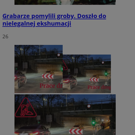
Grabarze pomylili groby. Doszło do
nielegalnej ekshumacji
26