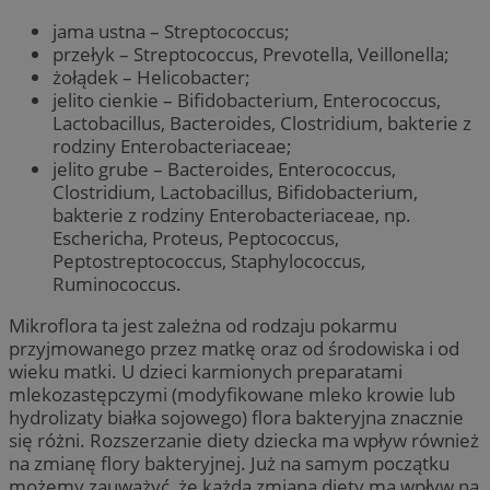
jama ustna – Streptococcus;
przełyk – Streptococcus, Prevotella, Veillonella;
żołądek – Helicobacter;
jelito cienkie – Bifidobacterium, Enterococcus,
Lactobacillus, Bacteroides, Clostridium, bakterie z
rodziny Enterobacteriaceae;
jelito grube – Bacteroides, Enterococcus,
Clostridium, Lactobacillus, Bifidobacterium,
bakterie z rodziny Enterobacteriaceae, np.
Eschericha, Proteus, Peptococcus,
Peptostreptococcus, Staphylococcus,
Ruminococcus.
Mikroflora ta jest zależna od rodzaju pokarmu
przyjmowanego przez matkę oraz od środowiska i od
wieku matki. U dzieci karmionych preparatami
mlekozastępczymi (modyfikowane mleko krowie lub
hydrolizaty białka sojowego) flora bakteryjna znacznie
się różni. Rozszerzanie diety dziecka ma wpływ również
na zmianę flory bakteryjnej. Już na samym początku
możemy zauważyć, że każda zmiana diety ma wpływ na