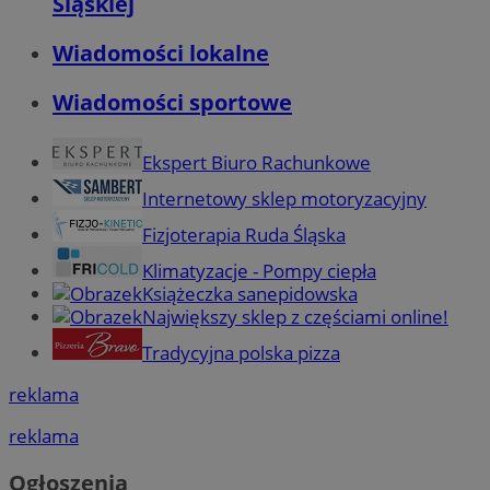
Śląskiej
Wiadomości lokalne
Wiadomości sportowe
Ekspert Biuro Rachunkowe
Internetowy sklep motoryzacyjny
Fizjoterapia Ruda Śląska
Klimatyzacje - Pompy ciepła
Książeczka sanepidowska
Największy sklep z częściami online!
Tradycyjna polska pizza
reklama
reklama
Ogłoszenia