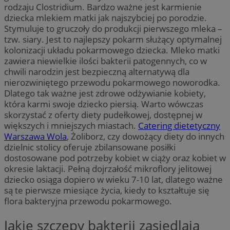
rodzaju Clostridium. Bardzo ważne jest karmienie
dziecka mlekiem matki jak najszybciej po porodzie.
Stymuluje to gruczoły do produkcji pierwszego mleka –
tzw. siary. Jest to najlepszy pokarm służący optymalnej
kolonizacji układu pokarmowego dziecka. Mleko matki
zawiera niewielkie ilości bakterii patogennych, co w
chwili narodzin jest bezpieczną alternatywą dla
nierozwiniętego przewodu pokarmowego noworodka.
Dlatego tak ważne jest zdrowe odżywianie kobiety,
która karmi swoje dziecko piersią. Warto wówczas
skorzystać z oferty diety pudełkowej, dostępnej w
większych i mniejszych miastach.
Catering dietetyczny
Warszawa Wola
, Żoliborz, czy dowożący diety do innych
dzielnic stolicy oferuje zbilansowane posiłki
dostosowane pod potrzeby kobiet w ciąży oraz kobiet w
okresie laktacji. Pełną dojrzałość mikroflory jelitowej
dziecko osiąga dopiero w wieku 7-10 lat, dlatego ważne
są te pierwsze miesiące życia, kiedy to kształtuje się
flora bakteryjna przewodu pokarmowego.
Jakie szczepy bakterii zasiedlają