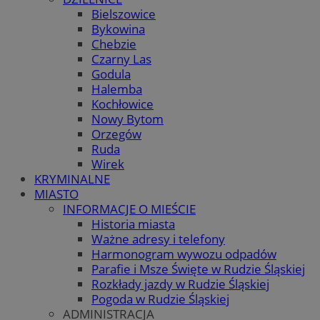
Bielszowice
Bykowina
Chebzie
Czarny Las
Godula
Halemba
Kochłowice
Nowy Bytom
Orzegów
Ruda
Wirek
KRYMINALNE
MIASTO
INFORMACJE O MIEŚCIE
Historia miasta
Ważne adresy i telefony
Harmonogram wywozu odpadów
Parafie i Msze Święte w Rudzie Śląskiej
Rozkłady jazdy w Rudzie Śląskiej
Pogoda w Rudzie Śląskiej
ADMINISTRACJA