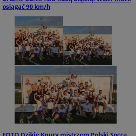
osiągać 90 km/h
FOTO
Dzikie Knury mistrzem Polski Socca