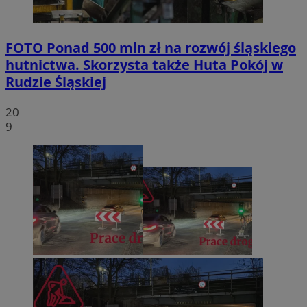
FOTO
Ponad 500 mln zł na rozwój śląskiego
hutnictwa. Skorzysta także Huta Pokój w
Rudzie Śląskiej
20
9