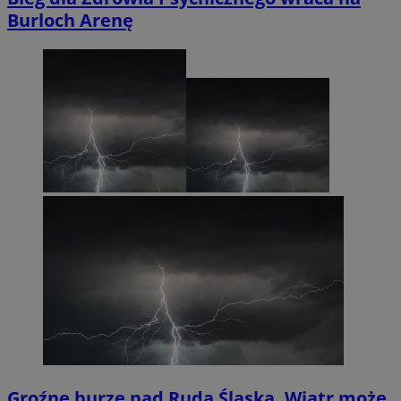
Burloch Arenę
Groźne burze nad Rudą Śląską. Wiatr może