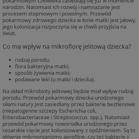
pokarmowym człowieka zasiedlają się już w momencie
narodzin. Natomiast ich rozwój i namnażanie jest
procesem stopniowym i powolnym. Przewód
pokarmowy zdrowego dziecka w łonie matki jest jałowy,
jego kolonizacja rozpoczyna się w chwili przyjścia na
świat.
Co ma wpływ na mikroflorę jelitową dziecka?
rodzaj porodu;
flora bakteryjna matki;
sposób żywienia matki;
podawane leki (u matki i dziecka).
Na skład mikrobioty jelitowej będzie miał wpływ rodzaj
porodu. Przewód pokarmowy dziecka urodzonego
siłami natury jest zasiedlany przez bakterie beztlenowe
(niepatogenne szczepy Escherichia coli,
Enterobacteriaceae i Streptococcus spp.). Natomiast
przewód pokarmowy noworodka urodzonego przez
cesarskie cięcie jest kolonizowany z opóźnieniem. Są to
głównie mikroorganizmy aerofilne, czy też bakterie z