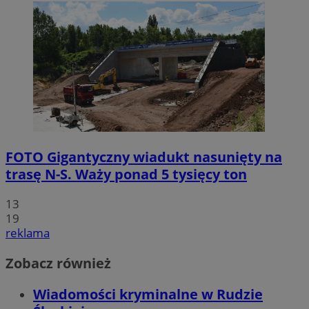
FOTO
Gigantyczny wiadukt nasunięty na
trasę N-S. Waży ponad 5 tysięcy ton
13
19
reklama
Zobacz również
Wiadomości kryminalne w Rudzie