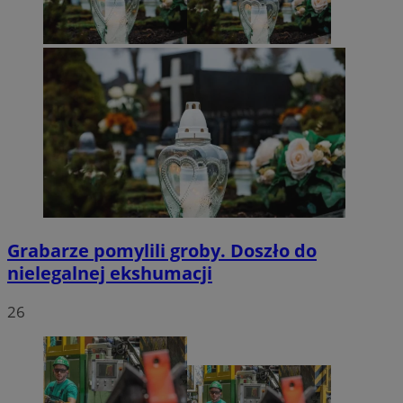
Grabarze pomylili groby. Doszło do
nielegalnej ekshumacji
26