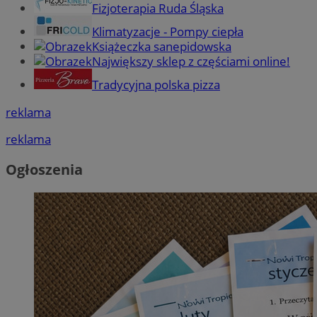
Fizjoterapia Ruda Śląska
Klimatyzacje - Pompy ciepła
Książeczka sanepidowska
Największy sklep z częściami online!
Tradycyjna polska pizza
reklama
reklama
Ogłoszenia