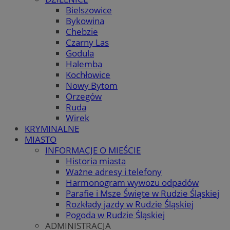
Bielszowice
Bykowina
Chebzie
Czarny Las
Godula
Halemba
Kochłowice
Nowy Bytom
Orzegów
Ruda
Wirek
KRYMINALNE
MIASTO
INFORMACJE O MIEŚCIE
Historia miasta
Ważne adresy i telefony
Harmonogram wywozu odpadów
Parafie i Msze Święte w Rudzie Śląskiej
Rozkłady jazdy w Rudzie Śląskiej
Pogoda w Rudzie Śląskiej
ADMINISTRACJA