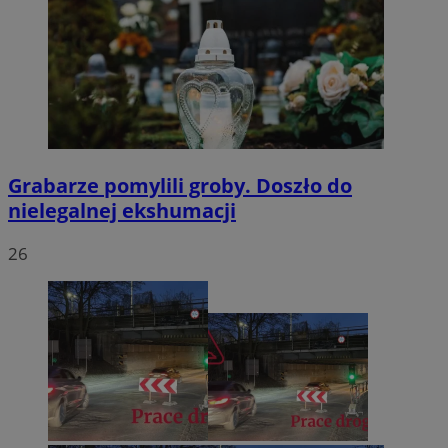
Grabarze pomylili groby. Doszło do
nielegalnej ekshumacji
26