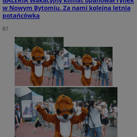
GALERIA
Wakacyjny klimat opanował rynek
w Nowym Bytomiu. Za nami kolejna letnia
potańcówka
87