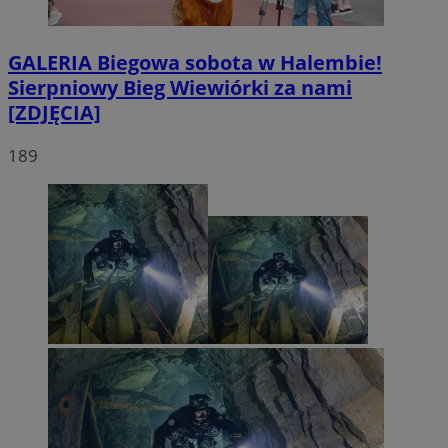
GALERIA
Biegowa sobota w Halembie!
Sierpniowy Bieg Wiewiórki za nami
[ZDJĘCIA]
189