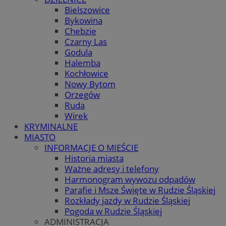
Bielszowice
Bykowina
Chebzie
Czarny Las
Godula
Halemba
Kochłowice
Nowy Bytom
Orzegów
Ruda
Wirek
KRYMINALNE
MIASTO
INFORMACJE O MIEŚCIE
Historia miasta
Ważne adresy i telefony
Harmonogram wywozu odpadów
Parafie i Msze Święte w Rudzie Śląskiej
Rozkłady jazdy w Rudzie Śląskiej
Pogoda w Rudzie Śląskiej
ADMINISTRACJA