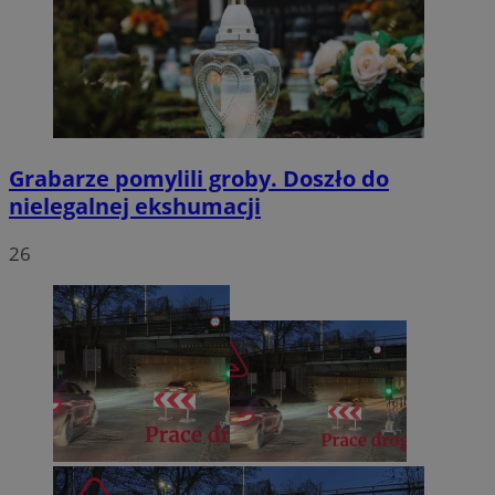
Grabarze pomylili groby. Doszło do
nielegalnej ekshumacji
26