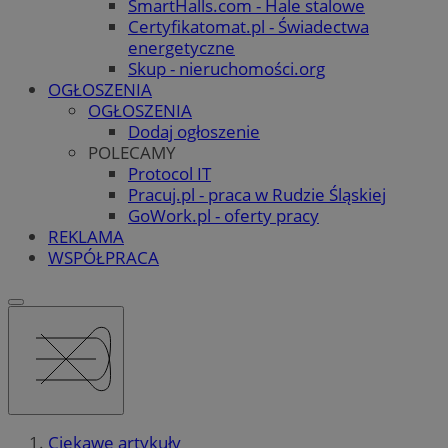
SmartHalls.com - Hale stalowe
Certyfikatomat.pl - Świadectwa
energetyczne
Skup - nieruchomości.org
OGŁOSZENIA
OGŁOSZENIA
Dodaj ogłoszenie
POLECAMY
Protocol IT
Pracuj.pl - praca w Rudzie Śląskiej
GoWork.pl - oferty pracy
REKLAMA
WSPÓŁPRACA
Ciekawe artykuły