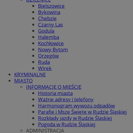
Bielszowice
Bykowina
Chebzie
Czarny Las
Godula
Halemba
Kochłowice
Nowy Bytom
Orzegów
Ruda
Wirek
KRYMINALNE
MIASTO
INFORMACJE O MIEŚCIE
Historia miasta
Ważne adresy i telefony
Harmonogram wywozu odpadów
Parafie i Msze Święte w Rudzie Śląskiej
Rozkłady jazdy w Rudzie Śląskiej
Pogoda w Rudzie Śląskiej
ADMINISTRACJA