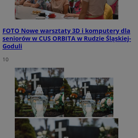
FOTO
Nowe warsztaty 3D i komputery dla
seniorów w CUS ORBITA w Rudzie Śląskiej-
Goduli
10