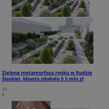
Zielona metamorfoza rynku w Rudzie
Śląskiej. Miasto zdobyło 5,5 mln zł
15
5