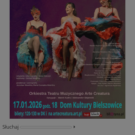
Słuchaj
⏵︎