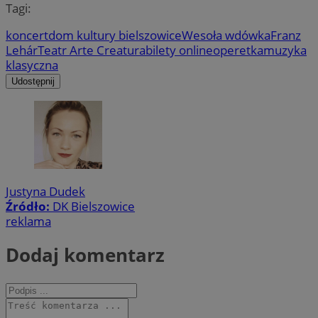
Tagi:
koncert
dom kultury bielszowice
Wesoła wdówka
Franz
Lehár
Teatr Arte Creatura
bilety online
operetka
muzyka
klasyczna
Udostępnij
Justyna Dudek
Źródło:
DK Bielszowice
reklama
Dodaj komentarz