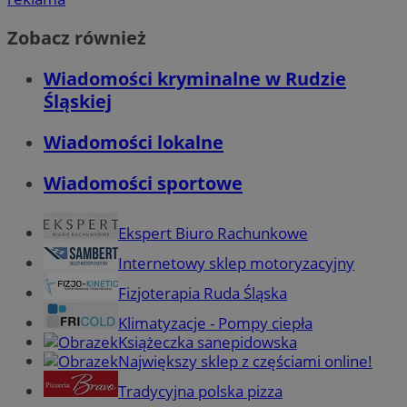
Zobacz również
Wiadomości kryminalne w Rudzie
Śląskiej
Wiadomości lokalne
Wiadomości sportowe
Ekspert Biuro Rachunkowe
Internetowy sklep motoryzacyjny
Fizjoterapia Ruda Śląska
Klimatyzacje - Pompy ciepła
Książeczka sanepidowska
Największy sklep z częściami online!
Tradycyjna polska pizza