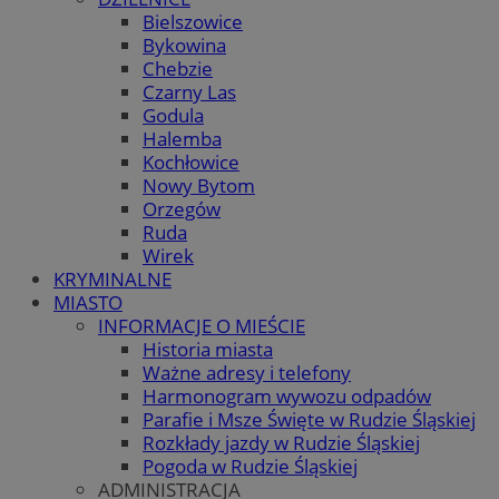
Bielszowice
Bykowina
Chebzie
Czarny Las
Godula
Halemba
Kochłowice
Nowy Bytom
Orzegów
Ruda
Wirek
KRYMINALNE
MIASTO
INFORMACJE O MIEŚCIE
Historia miasta
Ważne adresy i telefony
Harmonogram wywozu odpadów
Parafie i Msze Święte w Rudzie Śląskiej
Rozkłady jazdy w Rudzie Śląskiej
Pogoda w Rudzie Śląskiej
ADMINISTRACJA