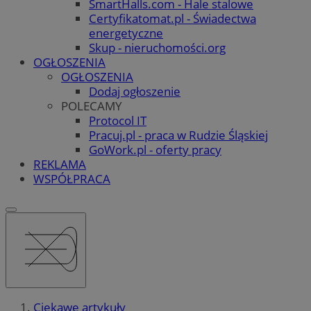
SmartHalls.com - Hale stalowe
Certyfikatomat.pl - Świadectwa
energetyczne
Skup - nieruchomości.org
OGŁOSZENIA
OGŁOSZENIA
Dodaj ogłoszenie
POLECAMY
Protocol IT
Pracuj.pl - praca w Rudzie Śląskiej
GoWork.pl - oferty pracy
REKLAMA
WSPÓŁPRACA
Ciekawe artykuły