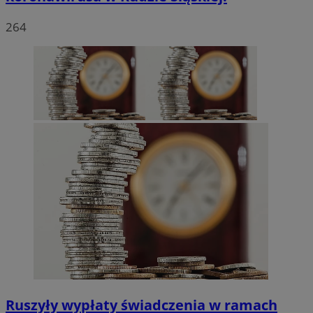
264
VISITOR_PRIVACY_METADATA
5 miesięc
YouTube
tygodni
.youtube.com
Ruszyły wypłaty świadczenia w ramach
CookieScriptConsent
4 tygodnie 
CookieScript