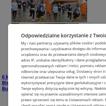
Odpowiedzialne korzystanie z Twoi
My i nasi partnerzy używamy plików cookie i podob
przechowywania i uzyskiwania dostępu do informac
urządzeniu oraz do przetwarzania danych osobowych
adres IP, unikalne identyfikatory i dane przeglądani
spersonalizowanych reklam i treści, pomiaru reklam i
odbiorców oraz ulepszania usług.
Dostawcy stron tr
6 kilometrów bez presji i pomiaru czasu.
również przetwarzać Twoje dane w tych i innych cel
Bieg dla Zdrowia Psychicznego wraca na
wykorzystywać precyzyjne dane geolokalizacyjne i c
Burloch Arenę
Twoje wybory dotyczą wyłącznie tej witryny. Niekt
opierać się na prawnie uzasadnionym interesie zami
prawo sprzeciwić się temu w
Ustawieniach reklam
.
chwili wycofać swoją zgodę w
Ustawieniach plików 