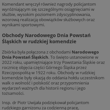
Komendant wręczył również nagrody policjantom
wyróżniającym się szczególnymi osiągnięciami w
służbie, wysokim poziomem zdyscyplinowania,
wzorową realizacją obowiązków służbowych oraz
wynikami sportowymi.
Obchody Narodowego Dnia Powstań
Śląskich w rudzkiej komendzie
Zbiórka była połączona z obchodami
Narodowego
Dnia Powstań Śląskich
. To święto ustanowione w
2022 roku, upamiętniające trzy Powstania Śląskie oraz
rocznicę objęcia części Górnego Śląska przez
Rzeczpospolitą w 1922 roku. Obchody w rudzkiej
komendzie były okazją do oddania hołdu uczestnikom
walk o wolność i polskość oraz przypomnienia
wydarzeń ważnych dla historii regionu i jego
tożsamości.
Insp. dr Piotr Uwijała podziękował policjantom
rudzkiego garnizonu za codzienną pracę,