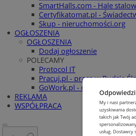
SmartHalls.com - Hale stalo
Certyfikatomat.pl - Świadec
Skup - nieruchomości.org
OGŁOSZENIA
OGŁOSZENIA
Dodaj ogłoszenie
POLECAMY
Protocol IT
Pracuj.pl - praca w Rudzie Ślą
GoWork.pl - oferty pracy
Odpowiedzia
REKLAMA
My i nasi partne
WSPÓŁPRACA
uzyskiwania dost
takich jak Twój a
spersonalizowanyc
usług.
Dostawcy s