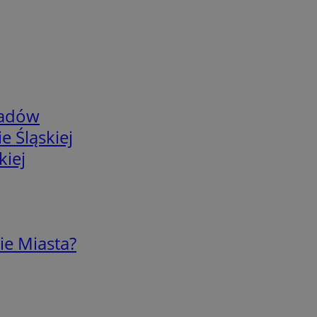
adów
e Śląskiej
kiej
ie Miasta?