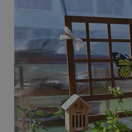
SessID
QeSessID
MvSessID
msToken
__cf_bm
__cf_bm
VISITOR_PRIVACY_
CookieScriptConse