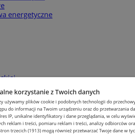
we
twa energetyczne
skiej
lne korzystanie z Twoich danych
rzy używamy plików cookie i podobnych technologii do przechow
ępu do informacji na Twoim urządzeniu oraz do przetwarzania 
dres IP, unikalne identyfikatory i dane przeglądania, w celu wyświ
h reklam i treści, pomiaru reklam i treści, analizy odbiorców or
tron trzecich (1913)
mogą również przetwarzać Twoje dane w tych