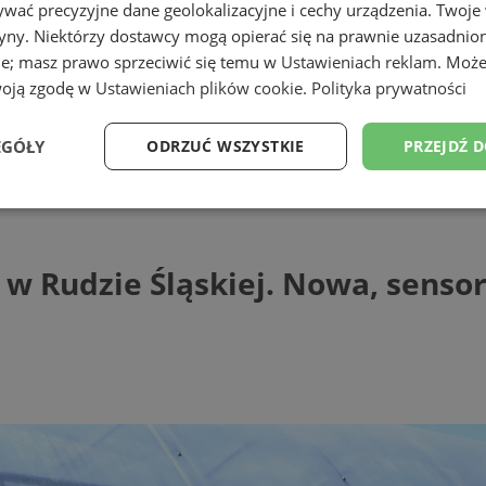
wać precyzyjne dane geolokalizacyjne i cechy urządzenia. Twoje
tryny. Niektórzy dostawcy mogą opierać się na prawnie uzasadnio
ie; masz prawo sprzeciwić się temu w
Ustawieniach reklam
. Może
woją zgodę w
Ustawieniach plików cookie
.
Polityka prywatności
EGÓŁY
ODRZUĆ WSZYSTKIE
PRZEJDŹ 
Śląskiej. Nowa, sensoryczna przestrzeń 
Wydajność
Targetowanie
Funkcjonalność
Ni
 w Rudzie Śląskiej. Nowa, senso
ezbędne
Wydajność
Targetowanie
Funkcjonalność
Niesklasyfikow
ie umożliwiają korzystanie z podstawowych funkcji strony internetowej, takich jak log
Bez niezbędnych plików cookie nie można prawidłowo korzystać ze strony internetowe
Provider
/
Okres
Opis
Domena
przechowywania