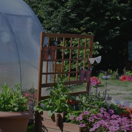
tyfikator sesji.
tyfikator sesji.
tyfikator sesji.
 celów
a, zapewniając, że
i, a ich dane są
przez witrynę
sług.
iania ludzi i botów.
ernetowej, ponieważ
aportów na temat
towej.
iania ludzi i botów.
ernetowej, ponieważ
aportów na temat
towej.
o przechowywania
watności dla ich
dane dotyczące
olityki i
ając, że ich
e w przyszłych
zez usługę Cookie-