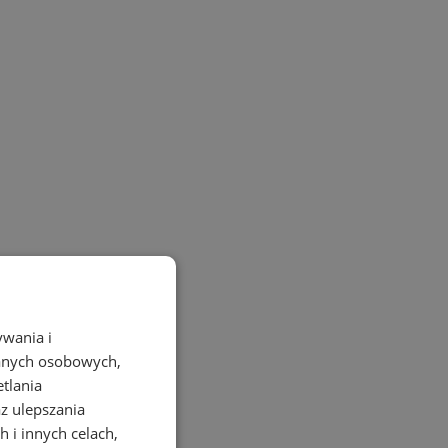
ywania i
danych osobowych,
etlania
az ulepszania
 i innych celach,