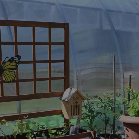
rudaslaska.com.pl
1 rok
Ten plik cookie przechowuje iden
rudaslaska.com.pl
1 rok
Ten plik cookie przechowuje iden
rudaslaska.com.pl
1 rok
Ten plik cookie przechowuje iden
.tiktok.com
1 tydzień 3 dni
Ten plik cookie jest używany do
uwierzytelniania i bezpieczeństw
użytkownicy pozostają zalogowan
zabezpieczone, jak poruszać się 
internetową lub interakcji z jej u
30 minut
Ten plik cookie służy do rozróżn
Cloudflare Inc.
Jest to korzystne dla strony int
.x.com
umożliwia tworzenie ważnych r
korzystania z jej witryny interne
29 minut 59
Ten plik cookie służy do rozróżn
Cloudflare Inc.
sekund
Jest to korzystne dla strony int
.twitter.com
umożliwia tworzenie ważnych r
korzystania z jej witryny interne
Polityce prywatności Google
METADATA
5 miesięcy 4
Ten plik cookie jest używany d
YouTube
tygodnie
zgody użytkownika i wyboru pry
.youtube.com
interakcji z witryną. Rejestruje 
zgody odwiedzającego na różne p
ustawienia prywatności, zapewni
preferencje zostaną uhonorowan
sesjach.
nt
4 tygodnie 2 dni
Ten plik cookie jest używany pr
CookieScript