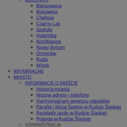
Bielszowice
Bykowina
Chebzie
Czarny Las
Godula
Halemba
Kochłowice
Nowy Bytom
Orzegów
Ruda
Wirek
KRYMINALNE
MIASTO
INFORMACJE O MIEŚCIE
Historia miasta
Ważne adresy i telefony
Harmonogram wywozu odpadów
Parafie i Msze Święte w Rudzie Śląskiej
Rozkłady jazdy w Rudzie Śląskiej
Pogoda w Rudzie Śląskiej
ADMINISTRACJA