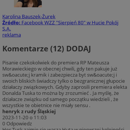
Karolina Bauszek-Żurek
Źródło:
Facebook WZZ "Sierpień 80" w Hucie Pokój
S.A.
reklama
Komentarze (12)
DODAJ
Pisanie czekokolwiek do premiera RP Mateusza
Morawieckiego w obecnej chwili, gdy ten pakuje już
sw&oacute;j kramik i zabezpiecza byt sw&oacute;j i
swoich bliskich świadczy tylko o bezgranicznej głupocie
działaczy związkowych. Gdyby zaprosili premiera elekta
Donalda Tuska to można by zrozumieć . Ja myślę, że
działacze związku od samego początku wiedzieli , że
wszystkie te obietnice nie miały sensu .
henryk z rudy Śląskiej
2023-11-20 o 11:03
0
Odpowiedz
Her Tusk zajmie się waszą Hutą w pierwszej kolejności,