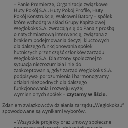
– Panie Premierze, Organizacje związkowe
Huty Pokój S.A., Huty Pokój Profile, Huty
Pokój Konstrukcje, Walcowni Batory – spółek
które wchodzą w skład Grupy Kapitałowej
Węglokoks S.A. zwracają się do Pana z prośbą
o natychmiastową interwencję, związaną z
brakiem podejmowania decyzji kluczowych
dla dalszego funkcjonowania spółek
hutniczych przez część członków zarządu
Węglokoks S.A. Dla strony społecznej to
sytuacja niezrozumiała i nie do
zaakceptowania, gdyż zarząd Węglokoks S.A.
podpisywał porozumienia i harmonogramy
działań niezbędnych dla dalszego
funkcjonowania i rozwoju wyżej
wymienionych spółek –
czytamy w liście.
Zdaniem związkowców działania zarządu „Weglokoksu”
spowodowane są wynikami wyborów.
– Wszystkie projekty oraz umowy społeczne,
dotyczące połączenia, dokapitalizowania i