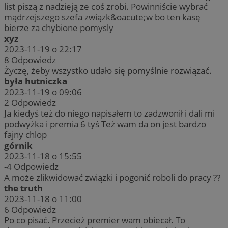
list piszą z nadzieją ze coś zrobi. Powinniście wybrać
mądrzejszego szefa związk&oacute;w bo ten kasę
bierze za chybione pomysly
xyz
2023-11-19 o 22:17
8
Odpowiedz
Życzę, żeby wszystko udało się pomyślnie rozwiązać.
była hutniczka
2023-11-19 o 09:06
2
Odpowiedz
Ja kiedyś też do niego napisałem to zadzwonił i dali mi
podwyżka i premia 6 tyś Też wam da on jest bardzo
fajny chlop
górnik
2023-11-18 o 15:55
-4
Odpowiedz
A może zlikwidować związki i pogonić roboli do pracy ??
the truth
2023-11-18 o 11:00
6
Odpowiedz
Po co pisać. Przecież premier wam obiecał. To