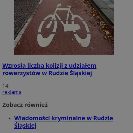
Wzrosła liczba kolizji z udziałem
rowerzystów w Rudzie Śląskiej
14
reklama
Zobacz również
Wiadomości kryminalne w Rudzie
Śląskiej