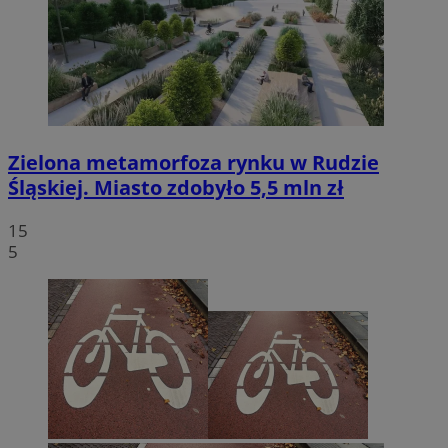
Zielona metamorfoza rynku w Rudzie
Śląskiej. Miasto zdobyło 5,5 mln zł
15
5