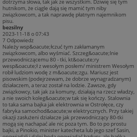
dotrzyma słowa, tak jak ze wszystkim. Dziwię się tym
hutnikom, że ciągle dają się mamić tym niby
związkowcom, a tak naprawdę płatnym najemnikom
pisu.
bezsilny
2023-11-18 o 07:43
7
Odpowiedz
Należy wsp&oacute;łczuć tym zakłamanym
związkowcom, albo wyśmiać. Szczeg&oacute;lnie
przewodniczącemu 80 - tki, kt&oacute;ry
wesp&oacute;ł z wesołym posłem/ ministrem Wesołym
robił ludziom wodę z m&oacute;zgu. Mariusz jest
pisowskim (podejrzewam, że dobrze wynagradzanym)
działaczem, a teraz został na lodzie. Zawsze, gdy
związkowcy, tak jak za komuny, działają na rzecz władzy,
a nie swoich koleg&oacute;w tak się kończy. Stalownia
to taka sama bajka jak elektrownia w Ostrołęce, czy
fabryka samochod&oacute;w elektrycznych. Przy takiej
okazji zasłużeni działacze jak przewodniczący 80-tki
mogą się nachapać ale nic poza tym. Bo to po prostu
bajki, a Pinokio, minister katecheta lub jego szef Sasin,
opowiadali i dalej będą opowiadać bzdury, ale bańka