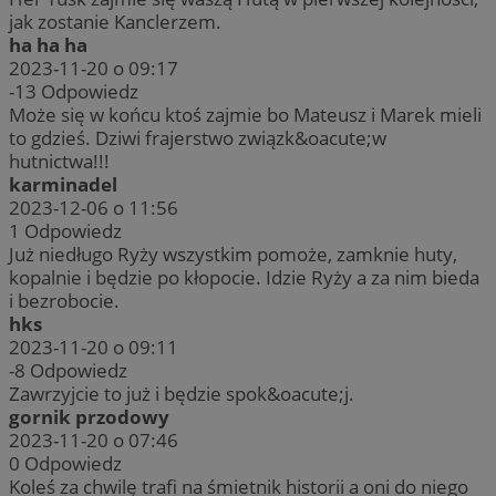
jak zostanie Kanclerzem.
ha ha ha
2023-11-20 o 09:17
-13
Odpowiedz
Może się w końcu ktoś zajmie bo Mateusz i Marek mieli
to gdzieś. Dziwi frajerstwo związk&oacute;w
hutnictwa!!!
karminadel
2023-12-06 o 11:56
1
Odpowiedz
Już niedługo Ryży wszystkim pomoże, zamknie huty,
kopalnie i będzie po kłopocie. Idzie Ryży a za nim bieda
i bezrobocie.
hks
2023-11-20 o 09:11
-8
Odpowiedz
Zawrzyjcie to już i będzie spok&oacute;j.
gornik przodowy
2023-11-20 o 07:46
0
Odpowiedz
Koleś za chwilę trafi na śmietnik historii a oni do niego