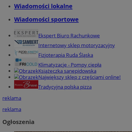
Wiadomości lokalne
Wiadomości sportowe
Ekspert Biuro Rachunkowe
Internetowy sklep motoryzacyjny
Fizjoterapia Ruda Śląska
Klimatyzacje - Pompy ciepła
Książeczka sanepidowska
Największy sklep z częściami online!
Tradycyjna polska pizza
reklama
reklama
Ogłoszenia