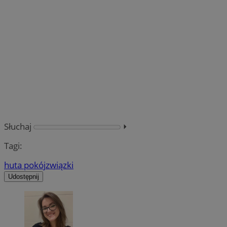
Słuchaj
⏵︎
Tagi:
huta pokój
związki
Udostępnij