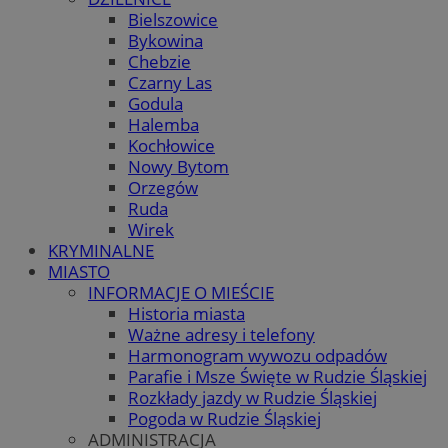
Bielszowice
Bykowina
Chebzie
Czarny Las
Godula
Halemba
Kochłowice
Nowy Bytom
Orzegów
Ruda
Wirek
KRYMINALNE
MIASTO
INFORMACJE O MIEŚCIE
Historia miasta
Ważne adresy i telefony
Harmonogram wywozu odpadów
Parafie i Msze Święte w Rudzie Śląskiej
Rozkłady jazdy w Rudzie Śląskiej
Pogoda w Rudzie Śląskiej
ADMINISTRACJA