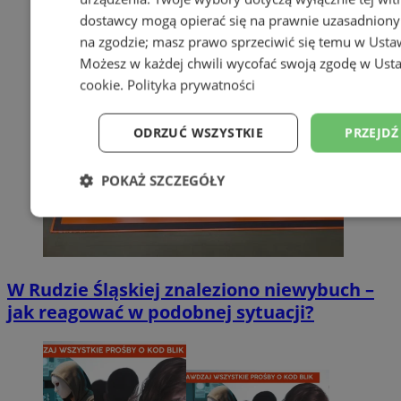
dostawcy mogą opierać się na prawnie uzasadniony
na zgodzie; masz prawo sprzeciwić się temu w
Usta
Możesz w każdej chwili wycofać swoją zgodę w
Usta
cookie
.
Polityka prywatności
ODRZUĆ WSZYSTKIE
PRZEJDŹ
POKAŻ SZCZEGÓŁY
Niezbędne
Wydajność
Targetowanie
W Rudzie Śląskiej znaleziono niewybuch –
Niesklasyfikowane
jak reagować w podobnej sytuacji?