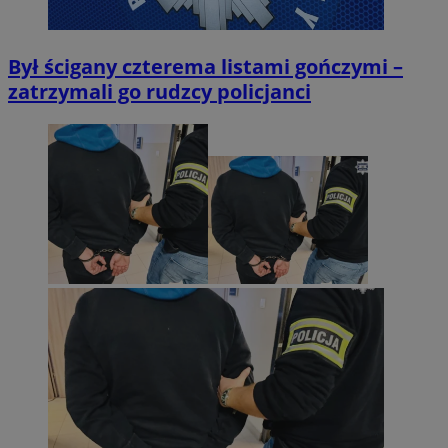
Był ścigany czterema listami gończymi –
zatrzymali go rudzcy policjanci