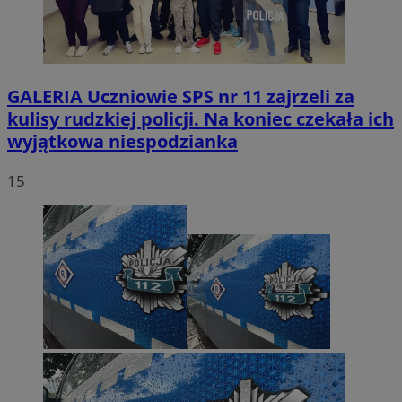
GALERIA
Uczniowie SPS nr 11 zajrzeli za
kulisy rudzkiej policji. Na koniec czekała ich
wyjątkowa niespodzianka
15