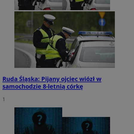
Ruda Śląska: Pijany ojciec wiózł w
samochodzie 8-letnią córkę
1