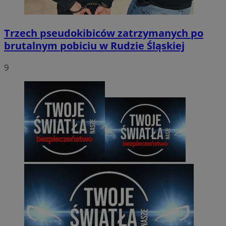
Trzech pseudokibiców zatrzymanych po
brutalnym pobiciu w Rudzie Śląskiej
9