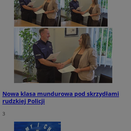
sekun
.twitter.com
VISITOR_PRIVACY_METADATA
5 miesięc
YouTube
tygodni
.youtube.com
Nowa klasa mundurowa pod skrzydłami
rudzkiej Policji
3