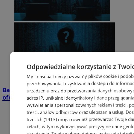
Odpowiedzialne korzystanie z Twoi
My i nasi partnerzy używamy plików cookie i podob
przechowywania i uzyskiwania dostępu do informac
Bankowcy dla CyberEdukacji: Fałszywe
urządzeniu oraz do przetwarzania danych osobowych
oferty pracy – uważaj na oszustów w sieci!
adres IP, unikalne identyfikatory i dane przeglądania
wyświetlania spersonalizowanych reklam i treści, p
treści, analizy odbiorców oraz ulepszania usług.
Dos
trzecich (1913)
mogą również przetwarzać Twoje dan
celach, w tym wykorzystywać precyzyjne dane geolok
urządzenia. Twoje wybory dotyczą wyłącznie tej wit