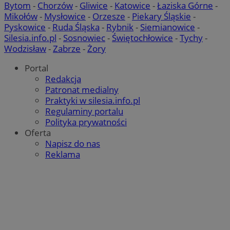
Bytom
-
Chorzów
-
Gliwice
-
Katowice
-
Łaziska Górne
-
Mikołów
-
Mysłowice
-
Orzesze
-
Piekary Śląskie
-
Pyskowice
-
Ruda Śląska
-
Rybnik
-
Siemianowice
-
QeSessID
rudaslaska.com.pl
1 rok
Silesia.info.pl
-
Sosnowiec
-
Świętochłowice
-
Tychy
-
Wodzisław
-
Zabrze
-
Żory
Portal
MvSessID
rudaslaska.com.pl
1 rok
Redakcja
Patronat medialny
Praktyki w silesia.info.pl
msToken
.tiktok.com
1 tydzień 3
Regulaminy portalu
Polityka prywatności
Oferta
Napisz do nas
Reklama
Pol
Google