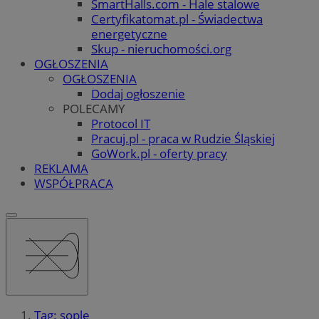
SmartHalls.com - Hale stalowe
Certyfikatomat.pl - Świadectwa
energetyczne
Skup - nieruchomości.org
OGŁOSZENIA
OGŁOSZENIA
Dodaj ogłoszenie
POLECAMY
Protocol IT
Pracuj.pl - praca w Rudzie Śląskiej
GoWork.pl - oferty pracy
REKLAMA
WSPÓŁPRACA
Tag: sople