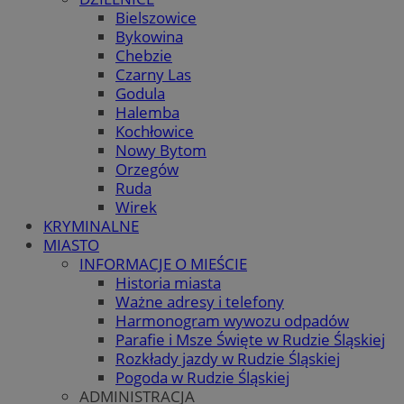
Bielszowice
Bykowina
Chebzie
Czarny Las
Godula
Halemba
Kochłowice
Nowy Bytom
Orzegów
Ruda
Wirek
KRYMINALNE
MIASTO
INFORMACJE O MIEŚCIE
Historia miasta
Ważne adresy i telefony
Harmonogram wywozu odpadów
Parafie i Msze Święte w Rudzie Śląskiej
Rozkłady jazdy w Rudzie Śląskiej
Pogoda w Rudzie Śląskiej
ADMINISTRACJA