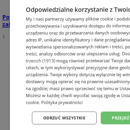
Odpowiedzialne korzystanie z Twoi
Policja przypomina o obowiązku usuwania
My i nasi partnerzy używamy plików cookie i podob
zalegającego śniegu i lodu!
przechowywania i uzyskiwania dostępu do informac
urządzeniu oraz do przetwarzania danych osobowych
1
adres IP, unikalne identyfikatory i dane przeglądania
wyświetlania spersonalizowanych reklam i treści, p
treści, analizy odbiorców oraz ulepszania usług.
Dos
trzecich (1913)
mogą również przetwarzać Twoje dan
celach, w tym wykorzystywać precyzyjne dane geolok
urządzenia. Twoje wybory dotyczą wyłącznie tej wit
dostawcy mogą opierać się na prawnie uzasadniony
na zgodzie; masz prawo sprzeciwić się temu w
Usta
Możesz w każdej chwili wycofać swoją zgodę w
Usta
cookie
.
Polityka prywatności
ODRZUĆ WSZYSTKIE
PRZEJDŹ