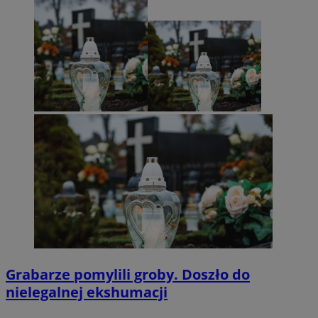
Grabarze pomylili groby. Doszło do
nielegalnej ekshumacji