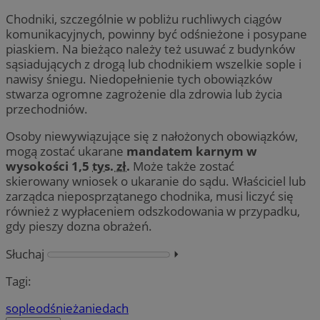
Chodniki, szczególnie w pobliżu ruchliwych ciągów
komunikacyjnych, powinny być odśnieżone i posypane
piaskiem. Na bieżąco należy też usuwać z budynków
sąsiadujących z drogą lub chodnikiem wszelkie sople i
nawisy śniegu. Niedopełnienie tych obowiązków
stwarza ogromne zagrożenie dla zdrowia lub życia
przechodniów.
Osoby niewywiązujące się z nałożonych obowiązków,
mogą zostać ukarane
mandatem karnym w
wysokości 1,5
tys. zł.
Może także zostać
skierowany wniosek o ukaranie do sądu. Właściciel lub
zarządca nieposprzątanego chodnika, musi liczyć się
również z wypłaceniem odszkodowania w przypadku,
gdy pieszy dozna obrażeń.
Słuchaj
⏵︎
Tagi:
sople
odśnieżanie
dach