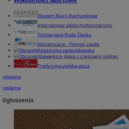
Ekspert Biuro Rachunkowe
Internetowy sklep motoryzacyjny
Fizjoterapia Ruda Śląska
Klimatyzacje - Pompy ciepła
Książeczka sanepidowska
Największy sklep z częściami online!
Tradycyjna polska pizza
reklama
reklama
Ogłoszenia