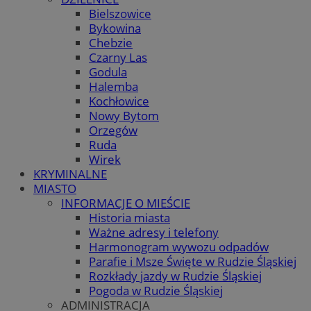
Bielszowice
Bykowina
Chebzie
Czarny Las
Godula
Halemba
Kochłowice
Nowy Bytom
Orzegów
Ruda
Wirek
KRYMINALNE
MIASTO
INFORMACJE O MIEŚCIE
Historia miasta
Ważne adresy i telefony
Harmonogram wywozu odpadów
Parafie i Msze Święte w Rudzie Śląskiej
Rozkłady jazdy w Rudzie Śląskiej
Pogoda w Rudzie Śląskiej
ADMINISTRACJA