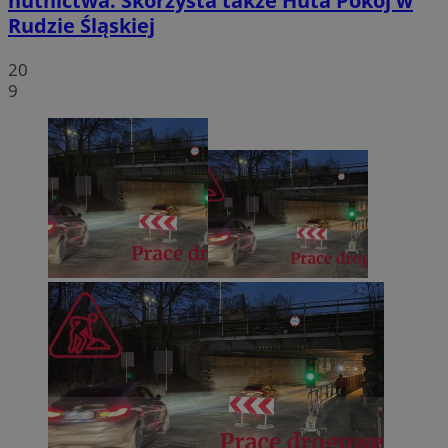
hutnictwa. Skorzysta także Huta Pokój w
Rudzie Śląskiej
20
9