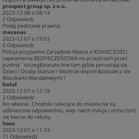
prospect group sp. z o.o.
2023-12-08 o 08:14
0
Odpowiedz
Podaj podstawę prawną
mecenas
2023-12-07 o 19:03
0
Odpowiedz
Policja przypomni Zarządowi Miasta o KONIECZOŚCI
zapewnienia BEZPIECZEŃSTWA na przejściach przez
jezdnię ' szczeg&oacute;lnie tam gdzie poruszają się
Dzieci i Osoby Starsze ! Możecie wspom&oacute;c sie
Bloczkami Mandatowymi !
boluś
2023-12-07 o 12:18
2
Odpowiedz
No właśnie. Chodniki należące do miasta nie są
odśnieżone odpowiednio, więc niech milicja i ormo (sm)
się bierze do roboty.
hans
2023-12-07 o 11:33
11
Odpowiedz