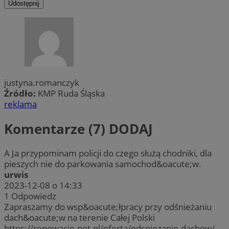
Udostępnij
justyna.romanczyk
Źródło:
KMP Ruda Śląska
reklama
Komentarze (7)
DODAJ
A Ja przypominam policji do czego służą chodniki, dla
pieszych nie do parkowania samochod&oacute;w.
urwis
2023-12-08 o 14:33
1
Odpowiedz
Zapraszamy do wsp&oacute;łpracy przy odśnieżaniu
dach&oacute;w na terenie Całej Polski
https://renowacje.net.pl/oferta/odsniezanie-dachow/