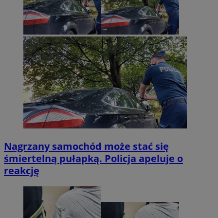
Nagrzany samochód może stać się
śmiertelną pułapką. Policja apeluje o
reakcję