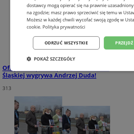
dostawcy mogą opierać się na prawnie uzasadniony
na zgodzie; masz prawo sprzeciwić się temu w
Usta
Możesz w każdej chwili wycofać swoją zgodę w
Usta
cookie
.
Polityka prywatności
ODRZUĆ WSZYSTKIE
PRZEJDŹ
POKAŻ SZCZEGÓŁY
Oficjalne wyniki wyborów: W Rudzie
Niezbędne
Wydajność
Targetowanie
Śląskiej wygrywa Andrzej Duda!
313
Niesklasyfikowane