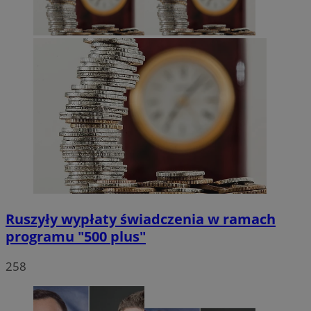
sekun
.twitter.com
VISITOR_PRIVACY_METADATA
5 miesięc
YouTube
tygodni
.youtube.com
Ruszyły wypłaty świadczenia w ramach
programu "500 plus"
258