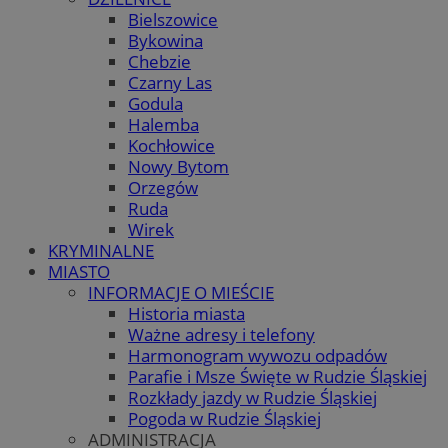
Bielszowice
Bykowina
Chebzie
Czarny Las
Godula
Halemba
Kochłowice
Nowy Bytom
Orzegów
Ruda
Wirek
KRYMINALNE
MIASTO
INFORMACJE O MIEŚCIE
Historia miasta
Ważne adresy i telefony
Harmonogram wywozu odpadów
Parafie i Msze Święte w Rudzie Śląskiej
Rozkłady jazdy w Rudzie Śląskiej
Pogoda w Rudzie Śląskiej
ADMINISTRACJA