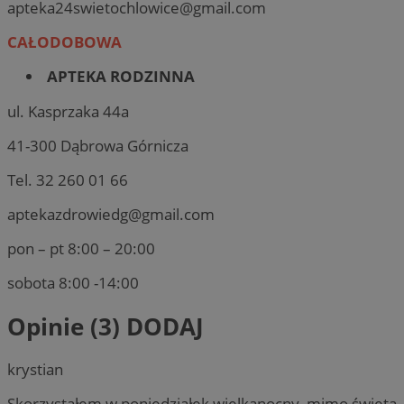
apteka24swietochlowice@gmail.com
CAŁODOBOWA
APTEKA RODZINNA
ul. Kasprzaka 44a
41-300 Dąbrowa Górnicza
Tel. 32 260 01 66
aptekazdrowiedg@gmail.com
pon – pt 8:00 – 20:00
sobota 8:00 -14:00
Opinie (3)
DODAJ
krystian
Skorzystałem w poniedziałek wielkanocny, mimo święta