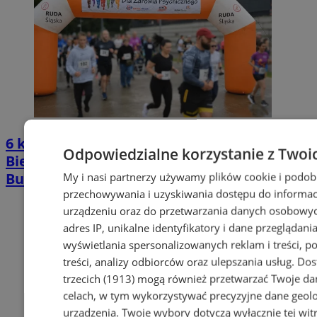
6 kilometrów bez presji i pomiaru czasu.
Odpowiedzialne korzystanie z Twoi
Bieg dla Zdrowia Psychicznego wraca na
Burloch Arenę
My i nasi partnerzy używamy plików cookie i podob
przechowywania i uzyskiwania dostępu do informac
urządzeniu oraz do przetwarzania danych osobowych
adres IP, unikalne identyfikatory i dane przeglądania
wyświetlania spersonalizowanych reklam i treści, p
treści, analizy odbiorców oraz ulepszania usług.
Dos
trzecich (1913)
mogą również przetwarzać Twoje dan
celach, w tym wykorzystywać precyzyjne dane geolok
urządzenia. Twoje wybory dotyczą wyłącznie tej wit