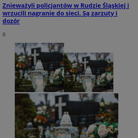
Znieważyli policjantów w Rudzie Śląskiej i
wrzucili nagranie do sieci. Są zarzuty i
dozór
8