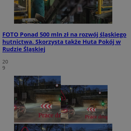
FOTO
Ponad 500 mln zł na rozwój śląskiego
hutnictwa. Skorzysta także Huta Pokój w
Rudzie Śląskiej
20
9