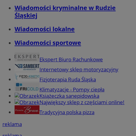
Wiadomości kryminalne w Rudzie
Śląskiej
Wiadomości lokalne
Wiadomości sportowe
Ekspert Biuro Rachunkowe
Internetowy sklep motoryzacyjny
Fizjoterapia Ruda Śląska
Klimatyzacje - Pompy ciepła
Książeczka sanepidowska
Największy sklep z częściami online!
Tradycyjna polska pizza
reklama
reklama