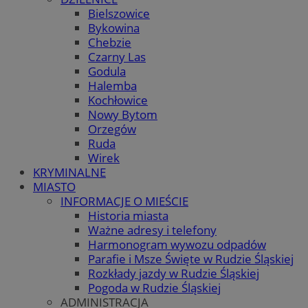
Bielszowice
Bykowina
Chebzie
Czarny Las
Godula
Halemba
Kochłowice
Nowy Bytom
Orzegów
Ruda
Wirek
KRYMINALNE
MIASTO
INFORMACJE O MIEŚCIE
Historia miasta
Ważne adresy i telefony
Harmonogram wywozu odpadów
Parafie i Msze Święte w Rudzie Śląskiej
Rozkłady jazdy w Rudzie Śląskiej
Pogoda w Rudzie Śląskiej
ADMINISTRACJA