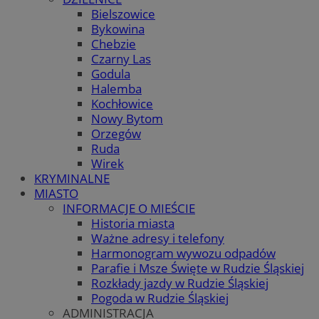
Bielszowice
Bykowina
Chebzie
Czarny Las
Godula
Halemba
Kochłowice
Nowy Bytom
Orzegów
Ruda
Wirek
KRYMINALNE
MIASTO
INFORMACJE O MIEŚCIE
Historia miasta
Ważne adresy i telefony
Harmonogram wywozu odpadów
Parafie i Msze Święte w Rudzie Śląskiej
Rozkłady jazdy w Rudzie Śląskiej
Pogoda w Rudzie Śląskiej
ADMINISTRACJA