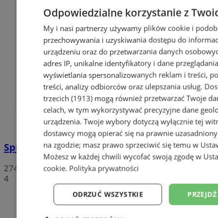
Odpowiedzialne korzystanie z Twoi
My i nasi partnerzy używamy plików cookie i podob
przechowywania i uzyskiwania dostępu do informac
urządzeniu oraz do przetwarzania danych osobowych
adres IP, unikalne identyfikatory i dane przeglądania
wyświetlania spersonalizowanych reklam i treści, p
treści, analizy odbiorców oraz ulepszania usług.
Dos
trzecich (1913)
mogą również przetwarzać Twoje dan
celach, w tym wykorzystywać precyzyjne dane geolok
urządzenia. Twoje wybory dotyczą wyłącznie tej wit
dostawcy mogą opierać się na prawnie uzasadniony
na zgodzie; masz prawo sprzeciwić się temu w
Usta
Sprzeciwiają się niedzieli wolnej od handlu
Możesz w każdej chwili wycofać swoją zgodę w
Usta
274
cookie
.
Polityka prywatności
4
ODRZUĆ WSZYSTKIE
PRZEJDŹ