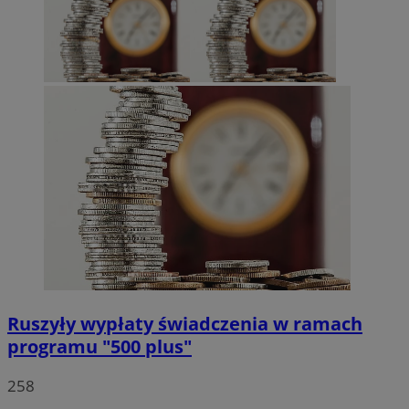
QeSessID
rudaslaska.com.pl
1 rok
MvSessID
rudaslaska.com.pl
1 rok
msToken
.tiktok.com
1 tydzień 3
Pol
Ruszyły wypłaty świadczenia w ramach
Google
programu "500 plus"
258