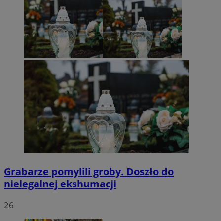
Grabarze pomylili groby. Doszło do
nielegalnej ekshumacji
26