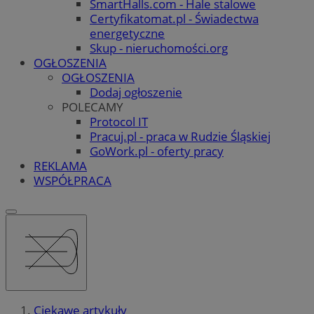
SmartHalls.com - Hale stalowe
Certyfikatomat.pl - Świadectwa
energetyczne
Skup - nieruchomości.org
OGŁOSZENIA
OGŁOSZENIA
Dodaj ogłoszenie
POLECAMY
Protocol IT
Pracuj.pl - praca w Rudzie Śląskiej
GoWork.pl - oferty pracy
REKLAMA
WSPÓŁPRACA
Ciekawe artykuły