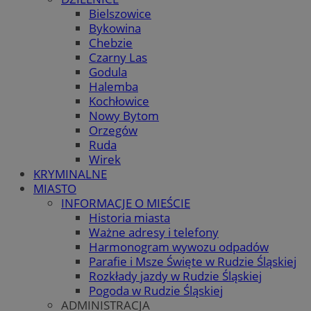
Bielszowice
Bykowina
Chebzie
Czarny Las
Godula
Halemba
Kochłowice
Nowy Bytom
Orzegów
Ruda
Wirek
KRYMINALNE
MIASTO
INFORMACJE O MIEŚCIE
Historia miasta
Ważne adresy i telefony
Harmonogram wywozu odpadów
Parafie i Msze Święte w Rudzie Śląskiej
Rozkłady jazdy w Rudzie Śląskiej
Pogoda w Rudzie Śląskiej
ADMINISTRACJA