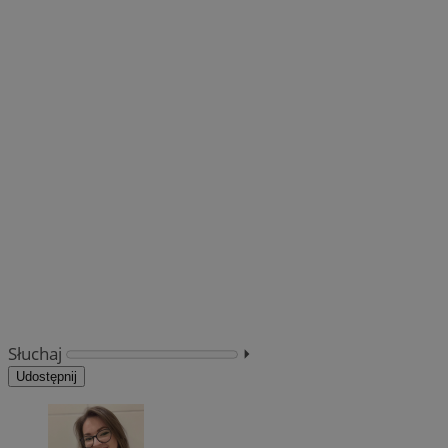
Słuchaj
⏵︎
Udostępnij