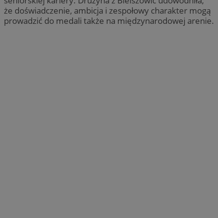
seniorskiej kariery. Drużyna z Bielszowic udowodniła,
że doświadczenie, ambicja i zespołowy charakter mogą
prowadzić do medali także na międzynarodowej arenie.