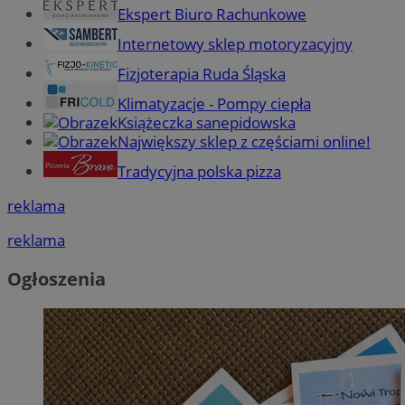
Ekspert Biuro Rachunkowe
Internetowy sklep motoryzacyjny
Fizjoterapia Ruda Śląska
Klimatyzacje - Pompy ciepła
Książeczka sanepidowska
Największy sklep z częściami online!
Tradycyjna polska pizza
reklama
reklama
Ogłoszenia