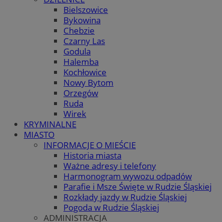
Bielszowice
Bykowina
Chebzie
Czarny Las
Godula
Halemba
Kochłowice
Nowy Bytom
Orzegów
Ruda
Wirek
KRYMINALNE
MIASTO
INFORMACJE O MIEŚCIE
Historia miasta
Ważne adresy i telefony
Harmonogram wywozu odpadów
Parafie i Msze Święte w Rudzie Śląskiej
Rozkłady jazdy w Rudzie Śląskiej
Pogoda w Rudzie Śląskiej
ADMINISTRACJA