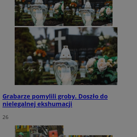
Grabarze pomylili groby. Doszło do
nielegalnej ekshumacji
26