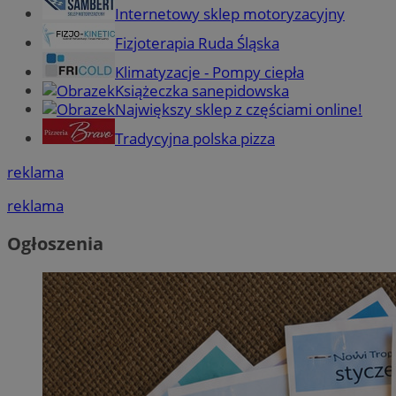
Internetowy sklep motoryzacyjny
Fizjoterapia Ruda Śląska
Klimatyzacje - Pompy ciepła
Książeczka sanepidowska
Największy sklep z częściami online!
Tradycyjna polska pizza
reklama
reklama
Ogłoszenia