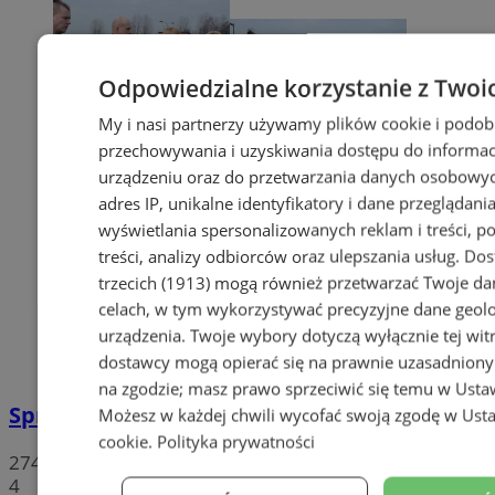
Odpowiedzialne korzystanie z Twoi
My i nasi partnerzy używamy plików cookie i podob
przechowywania i uzyskiwania dostępu do informac
urządzeniu oraz do przetwarzania danych osobowych
adres IP, unikalne identyfikatory i dane przeglądania
wyświetlania spersonalizowanych reklam i treści, p
treści, analizy odbiorców oraz ulepszania usług.
Dos
trzecich (1913)
mogą również przetwarzać Twoje dan
celach, w tym wykorzystywać precyzyjne dane geolok
urządzenia. Twoje wybory dotyczą wyłącznie tej wit
dostawcy mogą opierać się na prawnie uzasadniony
na zgodzie; masz prawo sprzeciwić się temu w
Usta
Sprzeciwiają się niedzieli wolnej od handlu
Możesz w każdej chwili wycofać swoją zgodę w
Usta
cookie
.
Polityka prywatności
274
4