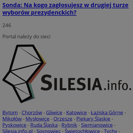
Sonda: Na kogo zagłosujesz w drugiej turze
wyborów prezydenckich?
246
VISITOR_PRIVACY_METADATA
5 miesięc
YouTube
tygodni
.youtube.com
Portal należy do sieci
Bytom
-
Chorzów
-
Gliwice
-
Katowice
-
Łaziska Górne
-
Mikołów
-
Mysłowice
-
Orzesze
-
Piekary Śląskie
-
CookieScriptConsent
4 tygodnie 
CookieScript
Pyskowice
-
Ruda Śląska
-
Rybnik
-
Siemianowice
-
rudaslaska.com.pl
Silesia.info.pl
-
Sosnowiec
-
Świętochłowice
-
Tychy
-