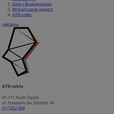
Dom i Budownictwo
Wykańczanie wnętrz
ATD-szkło
reklama
ATD-szkło
41-711
Ruda Śląska
ul. Powstańców Śląskich 34
517 052 560