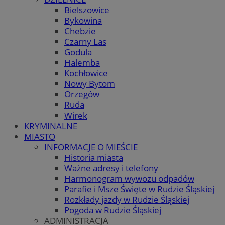
Bielszowice
Bykowina
Chebzie
Czarny Las
Godula
Halemba
Kochłowice
Nowy Bytom
Orzegów
Ruda
Wirek
KRYMINALNE
MIASTO
INFORMACJE O MIEŚCIE
Historia miasta
Ważne adresy i telefony
Harmonogram wywozu odpadów
Parafie i Msze Święte w Rudzie Śląskiej
Rozkłady jazdy w Rudzie Śląskiej
Pogoda w Rudzie Śląskiej
ADMINISTRACJA