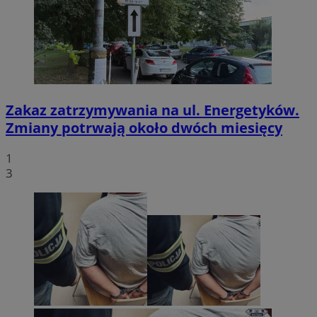
Zakaz zatrzymywania na ul. Energetyków.
Zmiany potrwają około dwóch miesięcy
1
3