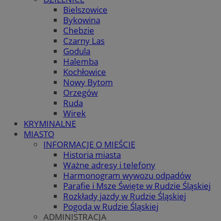
Bielszowice
Bykowina
Chebzie
Czarny Las
Godula
Halemba
Kochłowice
Nowy Bytom
Orzegów
Ruda
Wirek
KRYMINALNE
MIASTO
INFORMACJE O MIEŚCIE
Historia miasta
Ważne adresy i telefony
Harmonogram wywozu odpadów
Parafie i Msze Święte w Rudzie Śląskiej
Rozkłady jazdy w Rudzie Śląskiej
Pogoda w Rudzie Śląskiej
ADMINISTRACJA