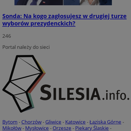
Sonda: Na kogo zagłosujesz w drugiej turze
wyborów prezydenckich?
246
VISITOR_PRIVACY_METADATA
5 miesięc
YouTube
tygodni
.youtube.com
Portal należy do sieci
Bytom
-
Chorzów
-
Gliwice
-
Katowice
-
Łaziska Górne
-
CookieScriptConsent
4 tygodnie 
CookieScript
Mikołów
-
Mysłowice
-
Orzesze
-
Piekary Śląskie
-
rudaslaska.com.pl