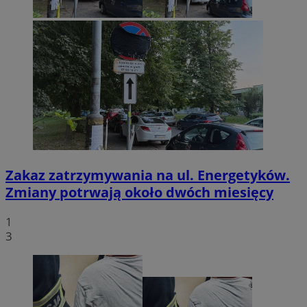
Zakaz zatrzymywania na ul. Energetyków.
Zmiany potrwają około dwóch miesięcy
1
3