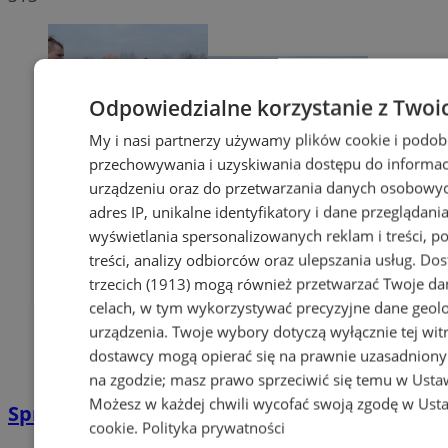
Odpowiedzialne korzystanie z Twoi
My i nasi partnerzy używamy plików cookie i podob
przechowywania i uzyskiwania dostępu do informac
urządzeniu oraz do przetwarzania danych osobowych
adres IP, unikalne identyfikatory i dane przeglądania
wyświetlania spersonalizowanych reklam i treści, p
treści, analizy odbiorców oraz ulepszania usług.
Dos
trzecich (1913)
mogą również przetwarzać Twoje dan
celach, w tym wykorzystywać precyzyjne dane geolok
urządzenia. Twoje wybory dotyczą wyłącznie tej wit
dostawcy mogą opierać się na prawnie uzasadniony
na zgodzie; masz prawo sprzeciwić się temu w
Usta
Możesz w każdej chwili wycofać swoją zgodę w
Usta
Sprzeciwiają się niedzieli wolnej od handlu
cookie
.
Polityka prywatności