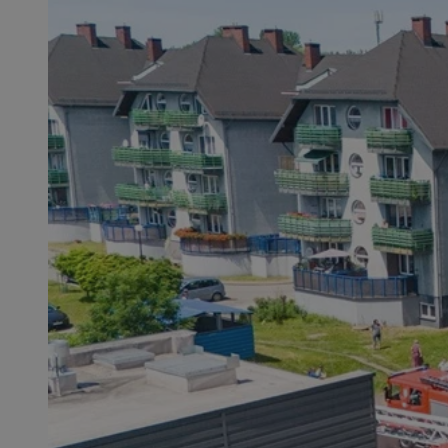
SessID
QeSessID
MvSessID
msToken
__cf_bm
__cf_bm
VISITOR_PRIVACY_
CookieScriptConse