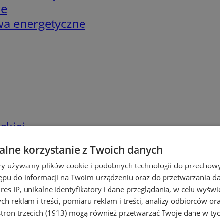
we
twa energetyczne
skiej
lne korzystanie z Twoich danych
rzy używamy plików cookie i podobnych technologii do przechow
ępu do informacji na Twoim urządzeniu oraz do przetwarzania 
dres IP, unikalne identyfikatory i dane przeglądania, w celu wyświ
h reklam i treści, pomiaru reklam i treści, analizy odbiorców or
tron trzecich (1913)
mogą również przetwarzać Twoje dane w tych