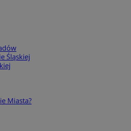
adów
e Śląskiej
kiej
ie Miasta?