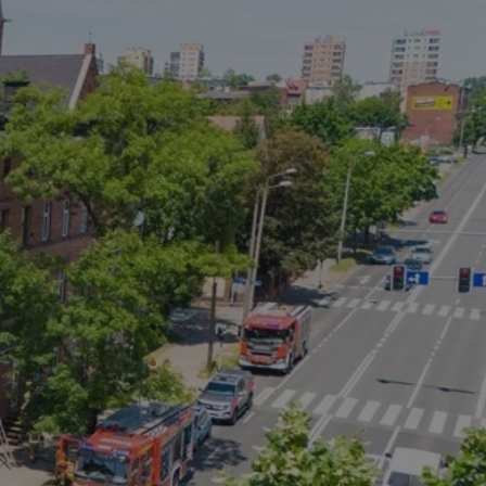
tyfikator sesji.
tyfikator sesji.
tyfikator sesji.
 celów
a, zapewniając, że
i, a ich dane są
przez witrynę
sług.
iania ludzi i botów.
ernetowej, ponieważ
aportów na temat
towej.
iania ludzi i botów.
ernetowej, ponieważ
aportów na temat
towej.
o przechowywania
watności dla ich
dane dotyczące
olityki i
ając, że ich
e w przyszłych
zez usługę Cookie-