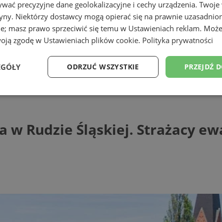
wać precyzyjne dane geolokalizacyjne i cechy urządzenia. Twoje
tryny. Niektórzy dostawcy mogą opierać się na prawnie uzasadnio
ie; masz prawo sprzeciwić się temu w
Ustawieniach reklam
. Może
woją zgodę w
Ustawieniach plików cookie
.
Polityka prywatności
EGÓŁY
ODRZUĆ WSZYSTKIE
PRZEJDŹ 
udzie Śląskiej. Strażacy ewakuowali ludzi
Wydajność
Targetowanie
Funkcjonalność
Ni
a w Rudzie Śląskiej. Strażacy ew
ezbędne
Wydajność
Targetowanie
Funkcjonalność
Niesklasyfikow
ie umożliwiają korzystanie z podstawowych funkcji strony internetowej, takich jak log
Bez niezbędnych plików cookie nie można prawidłowo korzystać ze strony internetowe
Provider
/
Okres
Opis
Domena
przechowywania