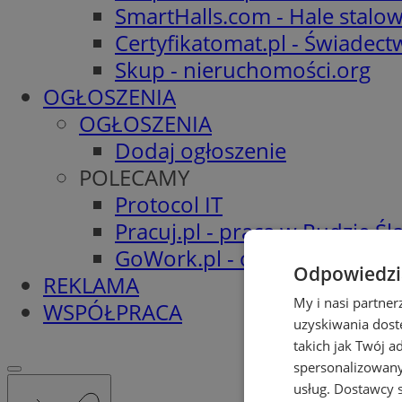
SmartHalls.com - Hale stalo
Certyfikatomat.pl - Świadec
Skup - nieruchomości.org
OGŁOSZENIA
OGŁOSZENIA
Dodaj ogłoszenie
POLECAMY
Protocol IT
Pracuj.pl - praca w Rudzie Ślą
GoWork.pl - oferty pracy
Odpowiedzia
REKLAMA
My i nasi partne
WSPÓŁPRACA
uzyskiwania dost
takich jak Twój a
spersonalizowanyc
usług.
Dostawcy s