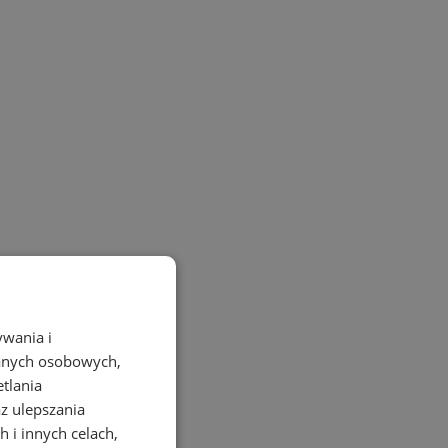
ywania i
danych osobowych,
etlania
az ulepszania
 i innych celach,