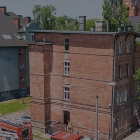
rudaslaska.com.pl
1 rok
Ten plik cookie przechowuje iden
rudaslaska.com.pl
1 rok
Ten plik cookie przechowuje iden
rudaslaska.com.pl
1 rok
Ten plik cookie przechowuje iden
.tiktok.com
1 tydzień 3 dni
Ten plik cookie jest używany do
uwierzytelniania i bezpieczeństw
użytkownicy pozostają zalogowan
zabezpieczone, jak poruszać się 
internetową lub interakcji z jej u
30 minut
Ten plik cookie służy do rozróżn
Cloudflare Inc.
Jest to korzystne dla strony int
.x.com
umożliwia tworzenie ważnych r
korzystania z jej witryny interne
29 minut 59
Ten plik cookie służy do rozróżn
Cloudflare Inc.
sekund
Jest to korzystne dla strony int
.twitter.com
umożliwia tworzenie ważnych r
korzystania z jej witryny interne
Polityce prywatności Google
METADATA
5 miesięcy 4
Ten plik cookie jest używany d
YouTube
tygodnie
zgody użytkownika i wyboru pry
.youtube.com
interakcji z witryną. Rejestruje 
zgody odwiedzającego na różne p
ustawienia prywatności, zapewni
preferencje zostaną uhonorowan
sesjach.
nt
4 tygodnie 2 dni
Ten plik cookie jest używany pr
CookieScript