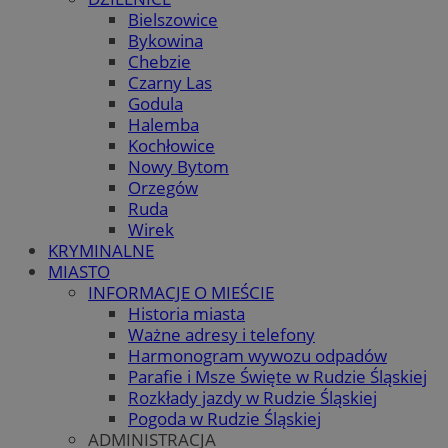
Bielszowice
Bykowina
Chebzie
Czarny Las
Godula
Halemba
Kochłowice
Nowy Bytom
Orzegów
Ruda
Wirek
KRYMINALNE
MIASTO
INFORMACJE O MIEŚCIE
Historia miasta
Ważne adresy i telefony
Harmonogram wywozu odpadów
Parafie i Msze Święte w Rudzie Śląskiej
Rozkłady jazdy w Rudzie Śląskiej
Pogoda w Rudzie Śląskiej
ADMINISTRACJA