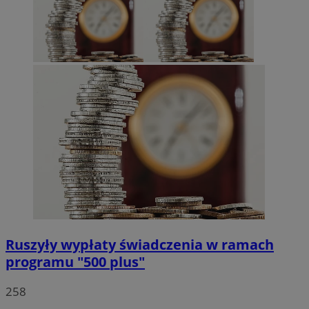
QeSessID
rudaslaska.com.pl
1 rok
MvSessID
rudaslaska.com.pl
1 rok
msToken
.tiktok.com
1 tydzień 3
Pol
Ruszyły wypłaty świadczenia w ramach
Google
programu "500 plus"
258