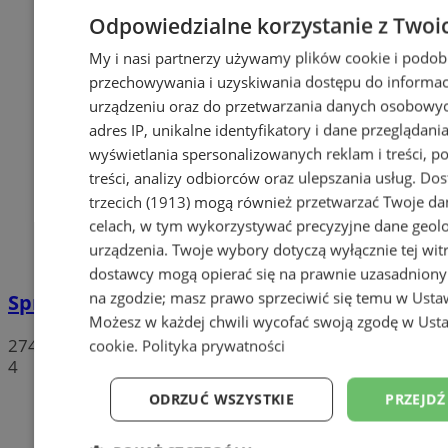
Odpowiedzialne korzystanie z Twoi
My i nasi partnerzy używamy plików cookie i podob
przechowywania i uzyskiwania dostępu do informac
urządzeniu oraz do przetwarzania danych osobowych
adres IP, unikalne identyfikatory i dane przeglądania
wyświetlania spersonalizowanych reklam i treści, p
treści, analizy odbiorców oraz ulepszania usług.
Dos
trzecich (1913)
mogą również przetwarzać Twoje dan
celach, w tym wykorzystywać precyzyjne dane geolok
urządzenia. Twoje wybory dotyczą wyłącznie tej wit
dostawcy mogą opierać się na prawnie uzasadniony
na zgodzie; masz prawo sprzeciwić się temu w
Usta
Sprzeciwiają się niedzieli wolnej od handlu
Możesz w każdej chwili wycofać swoją zgodę w
Usta
274
cookie
.
Polityka prywatności
4
ODRZUĆ WSZYSTKIE
PRZEJDŹ