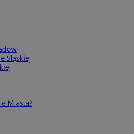
adów
e Śląskiej
kiej
ie Miasta?