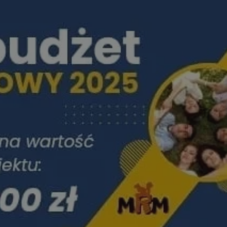
rudaslaska.com.pl
1 rok
Ten plik cookie przechowuje iden
rudaslaska.com.pl
1 rok
Ten plik cookie przechowuje iden
rudaslaska.com.pl
1 rok
Ten plik cookie przechowuje iden
.tiktok.com
1 tydzień 3 dni
Ten plik cookie jest używany do
uwierzytelniania i bezpieczeństw
użytkownicy pozostają zalogowan
zabezpieczone, jak poruszać się 
internetową lub interakcji z jej u
30 minut
Ten plik cookie służy do rozróżn
Cloudflare Inc.
Jest to korzystne dla strony int
.x.com
umożliwia tworzenie ważnych r
korzystania z jej witryny interne
29 minut 59
Ten plik cookie służy do rozróżn
Cloudflare Inc.
sekund
Jest to korzystne dla strony int
.twitter.com
umożliwia tworzenie ważnych r
korzystania z jej witryny interne
Polityce prywatności Google
METADATA
5 miesięcy 4
Ten plik cookie jest używany d
YouTube
tygodnie
zgody użytkownika i wyboru pry
.youtube.com
interakcji z witryną. Rejestruje 
zgody odwiedzającego na różne p
ustawienia prywatności, zapewni
preferencje zostaną uhonorowan
sesjach.
nt
4 tygodnie 2 dni
Ten plik cookie jest używany pr
CookieScript