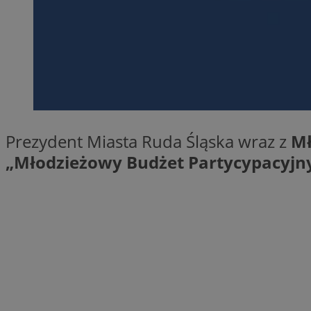
Provider
Nazwa
Domena
Nazwa
Nazwa
ttwid
.tiktok.c
_clsk
_fbp
Prezydent Miasta Ruda Śląska wraz z
Mł
„Młodzieżowy Budżet Partycypacyjn
FCCDCF
MR
_ga
MUID
SM
_ga_ES69V3SCKQ