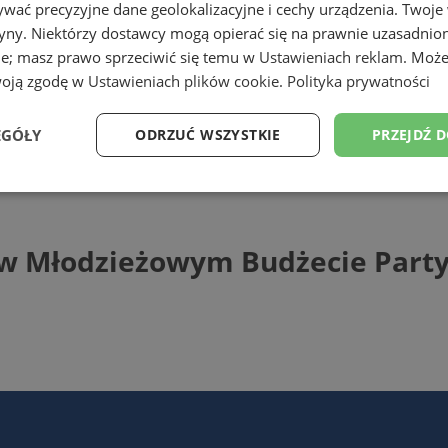
wać precyzyjne dane geolokalizacyjne i cechy urządzenia. Twoje
tryny. Niektórzy dostawcy mogą opierać się na prawnie uzasadnio
ie; masz prawo sprzeciwić się temu w
Ustawieniach reklam
. Może
woją zgodę w
Ustawieniach plików cookie
.
Polityka prywatności
EGÓŁY
ODRZUĆ WSZYSTKIE
PRZEJDŹ 
 Młodzieżowym Budżecie Partycypacyjnym
Wydajność
Targetowanie
Funkcjonalność
Ni
ał w Młodzieżowym Budżecie Par
ezbędne
Wydajność
Targetowanie
Funkcjonalność
Niesklasyfikow
ie umożliwiają korzystanie z podstawowych funkcji strony internetowej, takich jak log
Bez niezbędnych plików cookie nie można prawidłowo korzystać ze strony internetowe
Provider
/
Okres
Opis
Domena
przechowywania