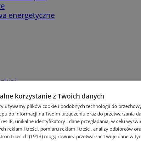
we
twa energetyczne
skiej
lne korzystanie z Twoich danych
rzy używamy plików cookie i podobnych technologii do przechow
ępu do informacji na Twoim urządzeniu oraz do przetwarzania 
dres IP, unikalne identyfikatory i dane przeglądania, w celu wyświ
h reklam i treści, pomiaru reklam i treści, analizy odbiorców or
tron trzecich (1913)
mogą również przetwarzać Twoje dane w tych