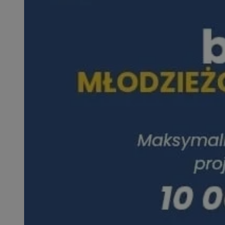
SessID
QeSessID
MvSessID
msToken
__cf_bm
__cf_bm
VISITOR_PRIVACY_
CookieScriptConse