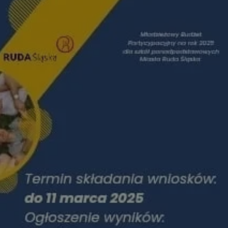
tyfikator sesji.
tyfikator sesji.
tyfikator sesji.
 celów
a, zapewniając, że
i, a ich dane są
przez witrynę
sług.
iania ludzi i botów.
ernetowej, ponieważ
aportów na temat
towej.
iania ludzi i botów.
ernetowej, ponieważ
aportów na temat
towej.
o przechowywania
watności dla ich
dane dotyczące
olityki i
ając, że ich
e w przyszłych
zez usługę Cookie-