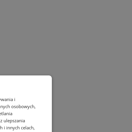
ywania i
danych osobowych,
etlania
az ulepszania
 i innych celach,