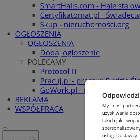
SmartHalls.com - Hale stalo
Certyfikatomat.pl - Świadec
Skup - nieruchomości.org
OGŁOSZENIA
OGŁOSZENIA
Dodaj ogłoszenie
POLECAMY
Protocol IT
Pracuj.pl - praca w Rudzie Ślą
GoWork.pl - oferty pracy
Odpowiedzia
REKLAMA
My i nasi partne
WSPÓŁPRACA
uzyskiwania dost
takich jak Twój a
spersonalizowanyc
usług.
Dostawcy s