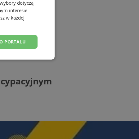
 wybory dotyczą
nym interesie
sz w każdej
DO PORTALU
esklasyfikowane
tycypacyjnym
ane
owanie użytkownika i
j.