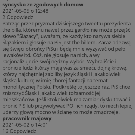
syncysko ze zgodowych domow
2021-05-05 o 12:48
2
Odpowiedz
Patrząc przez pryzmat dzisiejszego tweet'u prezydenta
the billa, któremu nawet przez gardło nie może przejść
słowo "Ślązacy", uważam, że każdy kto nazywa siebie
Ślązakiem i głosuje na PiS jest the billem. Zaraz odezwą
się święci obrońcy PiSu i będą mnie wyzywać od peło,
lewaków itd. Cóż, nie głosuje na nich, a wy
racjonalizujecie swój nędzny wybór. Wybraliście i
bronicie ludzi którzy mają was za śmieci, dojną krowę,
którzy najchętniej zabiliby język śląski i jakąkolwiek
śląską kulturę w imię chorej fantazji na temat
monolitycznej Polski. Podkreślę to jeszcze raz, PiS chce
zniszczyć Śląsk i jakąkolwiek tożsamość jej
mieszkańców. Jeśli ktokolwiek ma zamiar dyskutować i
bronić PiS lub przywoływać PO i ich rządy, to niech lepiej
uderzy głową mocno w ścianę to może zmądrzeje.
pracownik majowy
2021-05-02 o 14:01
16
Odpowiedz