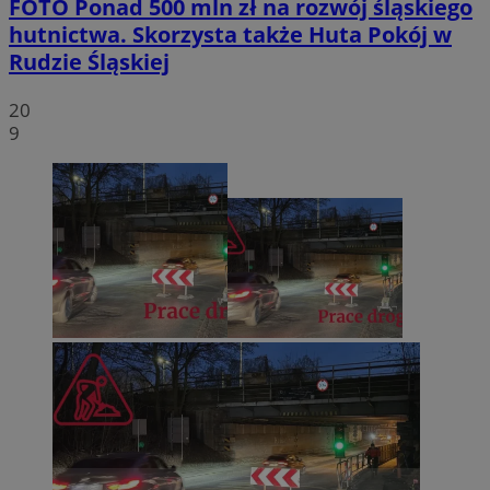
FOTO
Ponad 500 mln zł na rozwój śląskiego
hutnictwa. Skorzysta także Huta Pokój w
Rudzie Śląskiej
20
9