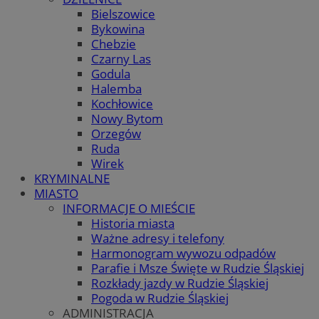
Bielszowice
Bykowina
Chebzie
Czarny Las
Godula
Halemba
Kochłowice
Nowy Bytom
Orzegów
Ruda
Wirek
KRYMINALNE
MIASTO
INFORMACJE O MIEŚCIE
Historia miasta
Ważne adresy i telefony
Harmonogram wywozu odpadów
Parafie i Msze Święte w Rudzie Śląskiej
Rozkłady jazdy w Rudzie Śląskiej
Pogoda w Rudzie Śląskiej
ADMINISTRACJA