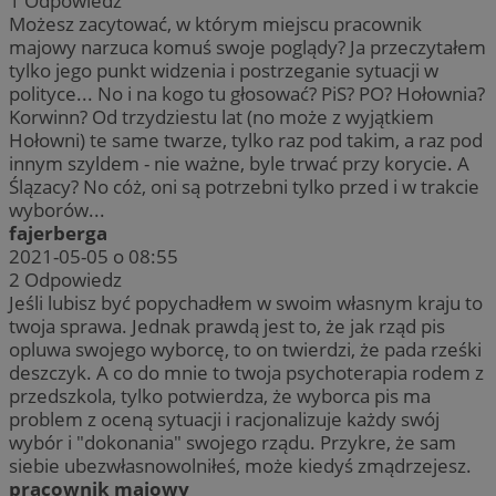
1
Odpowiedz
Możesz zacytować, w którym miejscu pracownik
majowy narzuca komuś swoje poglądy? Ja przeczytałem
tylko jego punkt widzenia i postrzeganie sytuacji w
polityce... No i na kogo tu głosować? PiS? PO? Hołownia?
Korwinn? Od trzydziestu lat (no może z wyjątkiem
Hołowni) te same twarze, tylko raz pod takim, a raz pod
innym szyldem - nie ważne, byle trwać przy korycie. A
Ślązacy? No cóż, oni są potrzebni tylko przed i w trakcie
wyborów...
fajerberga
2021-05-05 o 08:55
2
Odpowiedz
Jeśli lubisz być popychadłem w swoim własnym kraju to
twoja sprawa. Jednak prawdą jest to, że jak rząd pis
opluwa swojego wyborcę, to on twierdzi, że pada rześki
deszczyk. A co do mnie to twoja psychoterapia rodem z
przedszkola, tylko potwierdza, że wyborca pis ma
problem z oceną sytuacji i racjonalizuje każdy swój
wybór i "dokonania" swojego rządu. Przykre, że sam
siebie ubezwłasnowolniłeś, może kiedyś zmądrzejesz.
pracownik majowy