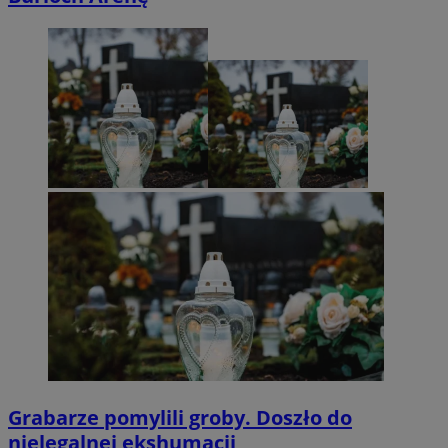
Grabarze pomylili groby. Doszło do
nielegalnej ekshumacji