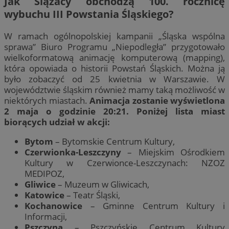
Jak Ślązacy obchodzą 100. rocznicę
wybuchu III Powstania Śląskiego?
W ramach ogólnopolskiej kampanii „Śląska wspólna
sprawa” Biuro Programu „Niepodległa” przygotowało
wielkoformatową animację komputerową (mapping),
która opowiada o historii Powstań Śląskich. Można ją
było zobaczyć od 25 kwietnia w Warszawie. W
województwie śląskim również mamy taką możliwość w
niektórych miastach.
Animacja zostanie wyświetlona
2 maja o godzinie 20:21. Poniżej lista miast
biorących udział w akcji:
Bytom
– Bytomskie Centrum Kultury,
Czerwionka-Leszczyny
– Miejskim Ośrodkiem
Kultury w Czerwionce-Leszczynach: NZOZ
MEDIPOZ,
Gliwice
– Muzeum w Gliwicach,
Katowice
– Teatr Śląski,
Kochanowice
– Gminne Centrum Kultury i
Informacji,
Pszczyna
– Pszczyńskie Centrum Kultury