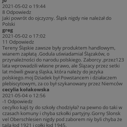
jo
2021-05-02 o 19:44
8
Odpowiedz
Jaki powrót do ojczyzny. Śląsk nigdy nie należał do
Polski
greg
2021-05-02 o 17:02
11
Odpowiedz
Tereny Śląskie zawsze były produktem handlowym,
wianem zapłatą .Godula uświadamial Ślązaków, o
przynależności do narodu polskiego. Zaborcy ,przez123
lata wprowadzili własne prawo, ale Ślązacy przez setki
lat mówili gwarą śląska, która należy do jezyka
polskiego.moj Dziadek był Powstancem i działaczem
plebiscytowym, za co był szykanowany przez Niemców
cecylia kołakowska
2021-05-04 o 12:56
-1
Odpowiedz
cecylko kajś ty do szkoły chodziyła? na pewno do taki w
czasach komuny i chyba szkołki partyjny.Gorny Slonsk
vel Oberschlesien nigdy pod zaborem niy byli chyba że
tajla łod 1921 i cołki łod 1945.