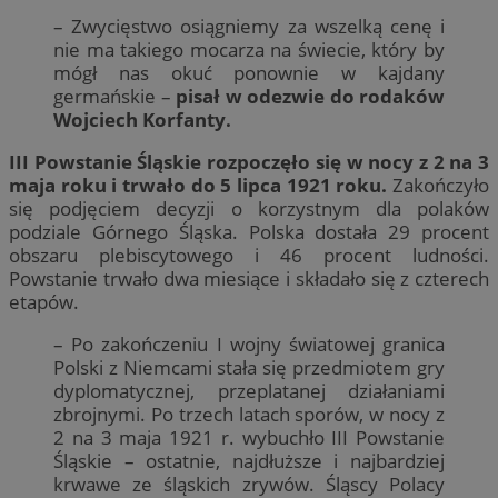
– Zwycięstwo osiągniemy za wszelką cenę i
nie ma takiego mocarza na świecie, który by
mógł nas okuć ponownie w kajdany
germańskie –
pisał w odezwie do rodaków
Wojciech Korfanty.
III Powstanie Śląskie rozpoczęło się w nocy z 2 na 3
maja roku i trwało do 5 lipca 1921 roku.
Zakończyło
się podjęciem decyzji o korzystnym dla polaków
podziale Górnego Śląska. Polska dostała 29 procent
obszaru plebiscytowego i 46 procent ludności.
Powstanie trwało dwa miesiące i składało się z czterech
etapów.
– Po zakończeniu I wojny światowej granica
Polski z Niemcami stała się przedmiotem gry
dyplomatycznej, przeplatanej działaniami
zbrojnymi. Po trzech latach sporów, w nocy z
2 na 3 maja 1921 r. wybuchło III Powstanie
Śląskie – ostatnie, najdłuższe i najbardziej
krwawe ze śląskich zrywów. Śląscy Polacy