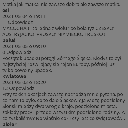
Matka jak matka, nie zawsze dobra ale zawsze matka.
esi
2021-05-04 o 19:11
-1
Odpowiedz
MACOCHA ! i to jedna z wielu ' bo boła tyż CZESKO'
AUSTRYJACKO 'PRUSKO' NIYMIECKO I RUSKO !
boluś
2021-05-05 o 09:10
0
Odpowiedz
Początek upadku potęgi Górnego Śląska. Kiedyś to był
najszybciej rozwijający się rejon Europy, później już
tylko powolny upadek.
kwiatowe
2021-05-03 o 18:20
12
Odpowiedz
Przy takich okazjach zawsze nachodzą mnie pytana, po
co nam to było, co to dało Śląskowi? Ja widzę podzielony
Ślonsk między dwa wrogie kraje, podzielone miasta,
zakłady pracy i przede wszystkim podzielone rodziny. A
co zyskaliśmy? No właśnie co? I czy jest co świętować?...
pioler