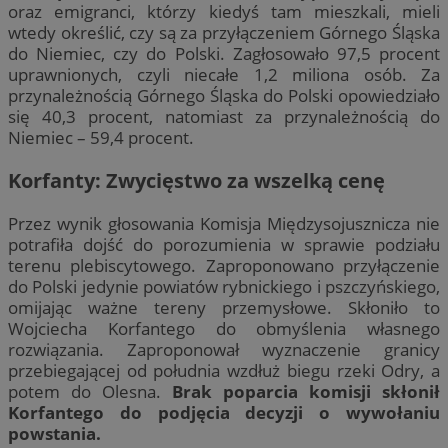
oraz emigranci, którzy kiedyś tam mieszkali, mieli
wtedy określić, czy są za przyłączeniem Górnego Śląska
do Niemiec, czy do Polski. Zagłosowało 97,5 procent
uprawnionych, czyli niecałe 1,2 miliona osób. Za
przynależnością Górnego Śląska do Polski opowiedziało
się 40,3 procent, natomiast za przynależnością do
Niemiec – 59,4 procent.
Korfanty: Zwycięstwo za wszelką cenę
Przez wynik głosowania Komisja Międzysojusznicza nie
potrafiła dojść do porozumienia w sprawie podziału
terenu plebiscytowego. Zaproponowano przyłączenie
do Polski jedynie powiatów rybnickiego i pszczyńskiego,
omijając ważne tereny przemysłowe. Skłoniło to
Wojciecha Korfantego do obmyślenia własnego
rozwiązania. Zaproponował wyznaczenie granicy
przebiegającej od południa wzdłuż biegu rzeki Odry, a
potem do Olesna.
Brak poparcia komisji skłonił
Korfantego do podjęcia decyzji o wywołaniu
powstania.