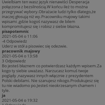
Uwielbiam ten wasz język nienawiści Desperacja
połączona z bezsilnością.W końcu ileż to można
przegrywać wybory.Obrażacie ludzi tylko dlatego,że
inaczej głosują niż wy.Pracowniku majowy takimi
wpisami ,gdzie kogoś nazywasz de bilem
kompromitujesz się i robisz z siebie błazna.
pisapotemnic
2021-05-04 o 11:06
-4
Odpowiedz
Uderz w stół a pisowiec się odezwie.
pracownik majowy
2021-05-04 o 13:58
3
Odpowiedz
Bo jesteś błaznem co potwierdzasz każdym wpisem.Za
kogo ty siebie uważasz. Narzucasz komuś twoje
poglądy ,nazywasz innych włącznie z prezydentem
Polski debilami. Nie szanujesz nikogo.Produkujesz się
tu nie wiadomo po.Jesteś nieokrzesanym chamem i
tyle.
ja
2021-05-04 o 19:32