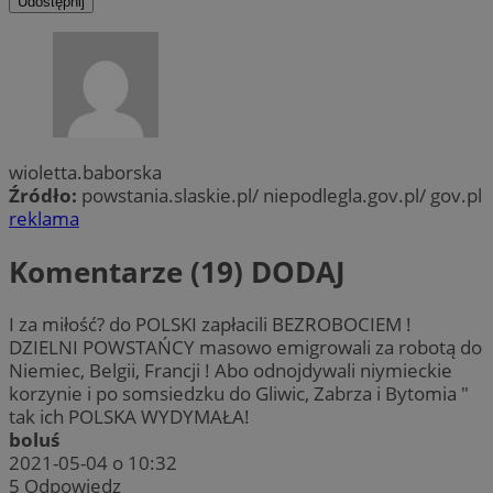
Udostępnij
wioletta.baborska
Źródło:
powstania.slaskie.pl/ niepodlegla.gov.pl/ gov.pl
reklama
Komentarze (19)
DODAJ
I za miłość? do POLSKI zapłacili BEZROBOCIEM !
DZIELNI POWSTAŃCY masowo emigrowali za robotą do
Niemiec, Belgii, Francji ! Abo odnojdywali niymieckie
korzynie i po somsiedzku do Gliwic, Zabrza i Bytomia "
tak ich POLSKA WYDYMAŁA!
boluś
2021-05-04 o 10:32
5
Odpowiedz