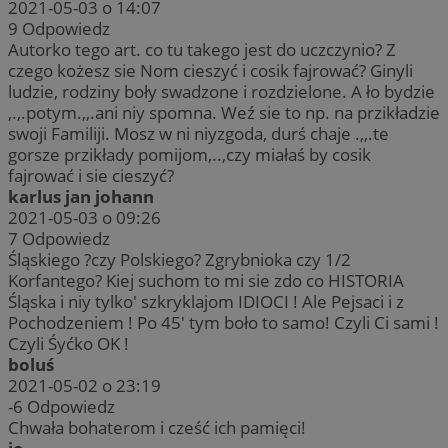
2021-05-03 o 14:07
9
Odpowiedz
Autorko tego art. co tu takego jest do uczczynio? Z
czego kożesz sie Nom cieszyć i cosik fajrować? Ginyli
ludzie, rodziny boły swadzone i rozdzielone. A ło bydzie
,.,.potym.,,.ani niy spomna. Weź sie to np. na przikładzie
swoji Familiji. Mosz w ni niyzgoda, durś chaje .,,.te
gorsze przikłady pomijom,..,czy miałaś by cosik
fajrować i sie cieszyć?
karlus jan johann
2021-05-03 o 09:26
7
Odpowiedz
Śląskiego ?czy Polskiego? Zgrybnioka czy 1/2
Korfantego? Kiej suchom to mi sie zdo co HISTORIA
Śląska i niy tylko' szkryklajom IDIOCI ! Ale Pejsaci i z
Pochodzeniem ! Po 45' tym boło to samo! Czyli Ci sami !
Czyli Śyćko OK !
boluś
2021-05-02 o 23:19
-6
Odpowiedz
Chwała bohaterom i cześć ich pamięci!