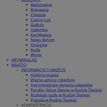
Bielszowice
Bykowina
Chebzie
Czarny Las
Godula
Halemba
Kochłowice
Nowy Bytom
Orzegów
Ruda
Wirek
KRYMINALNE
MIASTO
INFORMACJE O MIEŚCIE
Historia miasta
Ważne adresy i telefony
Harmonogram wywozu odpadów
Parafie i Msze Święte w Rudzie Śląskiej
Rozkłady jazdy w Rudzie Śląskiej
Pogoda w Rudzie Śląskiej
ADMINISTRACJA