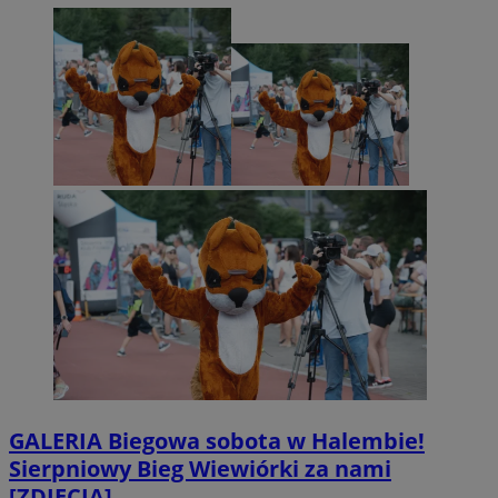
GALERIA
Biegowa sobota w Halembie!
Sierpniowy Bieg Wiewiórki za nami
[ZDJĘCIA]