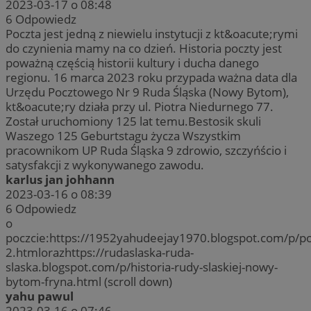
2023-03-17 o 08:48
6
Odpowiedz
Poczta jest jedną z niewielu instytucji z kt&oacute;rymi
do czynienia mamy na co dzień. Historia poczty jest
poważną częścią historii kultury i ducha danego
regionu. 16 marca 2023 roku przypada ważna data dla
Urzędu Pocztowego Nr 9 Ruda Śląska (Nowy Bytom),
kt&oacute;ry działa przy ul. Piotra Niedurnego 77.
Został uruchomiony 125 lat temu.Bestosik skuli
Waszego 125 Geburtstagu życza Wszystkim
pracownikom UP Ruda Śląska 9 zdrowio, szczyńścio i
satysfakcji z wykonywanego zawodu.
karlus jan johhann
2023-03-16 o 08:39
6
Odpowiedz
o
poczcie:https://1952yahudeejay1970.blogspot.com/p/p
2.htmlorazhttps://rudaslaska-ruda-
slaska.blogspot.com/p/historia-rudy-slaskiej-nowy-
bytom-fryna.html (scroll down)
yahu pawul
2023-03-16 o 07:46