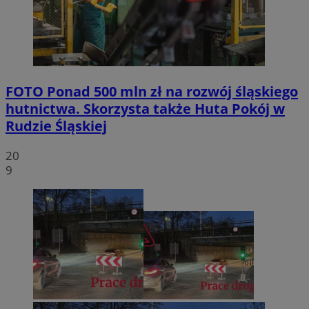
FOTO
Ponad 500 mln zł na rozwój śląskiego
hutnictwa. Skorzysta także Huta Pokój w
Rudzie Śląskiej
20
9