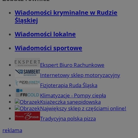
Wiadomości kryminalne w Rudzie
Śląskiej
Wiadomości lokalne
Wiadomości sportowe
Ekspert Biuro Rachunkowe
Internetowy sklep motoryzacyjny
Fizjoterapia Ruda Śląska
Klimatyzacje - Pompy ciepła
Książeczka sanepidowska
Największy sklep z częściami online!
Tradycyjna polska pizza
reklama