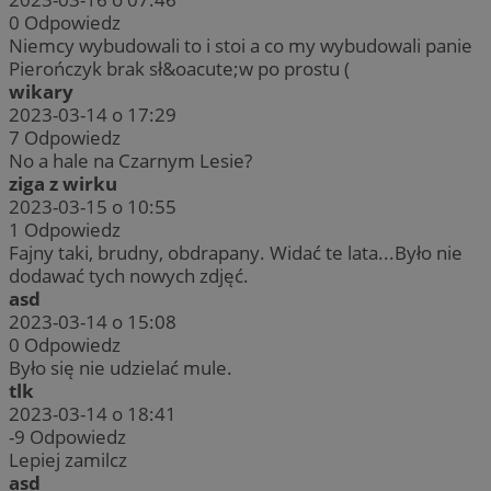
0
Odpowiedz
Niemcy wybudowali to i stoi a co my wybudowali panie
Pierończyk brak sł&oacute;w po prostu (
wikary
2023-03-14 o 17:29
7
Odpowiedz
No a hale na Czarnym Lesie?
ziga z wirku
2023-03-15 o 10:55
1
Odpowiedz
Fajny taki, brudny, obdrapany. Widać te lata...Było nie
dodawać tych nowych zdjęć.
asd
2023-03-14 o 15:08
0
Odpowiedz
Było się nie udzielać mule.
tlk
2023-03-14 o 18:41
-9
Odpowiedz
Lepiej zamilcz
asd