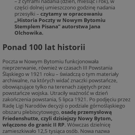
– z cyframi nadania (dzień, miesiąc i rok), w
części dolnej umieszczono godzinę nadania
przesyłki –
czytamy w opracowaniu
„Historia Poczty w Nowym Bytomiu
Stemplem Pisana” autorstwa Jana
Olchowika.
Ponad 100 lat historii
Poczta w Nowym Bytomiu funkcjonowała
nieprzerwanie, również w czasach III Powstania
Śląskiego w 1921 roku – świadczą o tym materiały
archiwalne, na których widać znaczki powstańcze,
obowiązujące tylko na terenach zajętych przez
powstańcze wojska. Utraciły ważność w dzień
zakończenia powstania, 5 lipca 1921. Po podjęciu przez
Radę Ligi Narodów decyzji o podziale górnośląskiego
obszaru plebiscytowego,
osadę przemysłową
Friedenshutte, czyli dzisiejszy Nowy Bytom,
włączono do granic II RP
. Wówczas dzielnicę
zamieszkiwało 12,5 tysiąca osób. Nowa nazwa