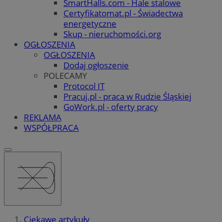
SmartHalls.com - Hale stalowe
Certyfikatomat.pl - Świadectwa
energetyczne
Skup - nieruchomości.org
OGŁOSZENIA
OGŁOSZENIA
Dodaj ogłoszenie
POLECAMY
Protocol IT
Pracuj.pl - praca w Rudzie Śląskiej
GoWork.pl - oferty pracy
REKLAMA
WSPÓŁPRACA
Ciekawe artykuły