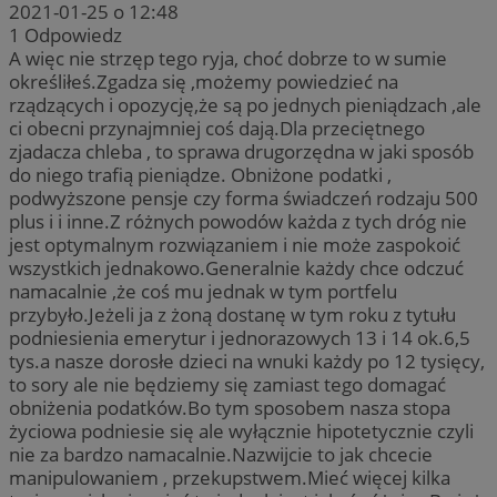
2021-01-25 o 12:48
1
Odpowiedz
A więc nie strzęp tego ryja, choć dobrze to w sumie
określiłeś.Zgadza się ,możemy powiedzieć na
rządzących i opozycję,że są po jednych pieniądzach ,ale
ci obecni przynajmniej coś dają.Dla przeciętnego
zjadacza chleba , to sprawa drugorzędna w jaki sposób
do niego trafią pieniądze. Obniżone podatki ,
podwyższone pensje czy forma świadczeń rodzaju 500
plus i i inne.Z różnych powodów każda z tych dróg nie
jest optymalnym rozwiązaniem i nie może zaspokoić
wszystkich jednakowo.Generalnie każdy chce odczuć
namacalnie ,że coś mu jednak w tym portfelu
przybyło.Jeżeli ja z żoną dostanę w tym roku z tytułu
podniesienia emerytur i jednorazowych 13 i 14 ok.6,5
tys.a nasze dorosłe dzieci na wnuki każdy po 12 tysięcy,
to sory ale nie będziemy się zamiast tego domagać
obniżenia podatków.Bo tym sposobem nasza stopa
życiowa podniesie się ale wyłącznie hipotetycznie czyli
nie za bardzo namacalnie.Nazwijcie to jak chcecie
manipulowaniem , przekupstwem.Mieć więcej kilka