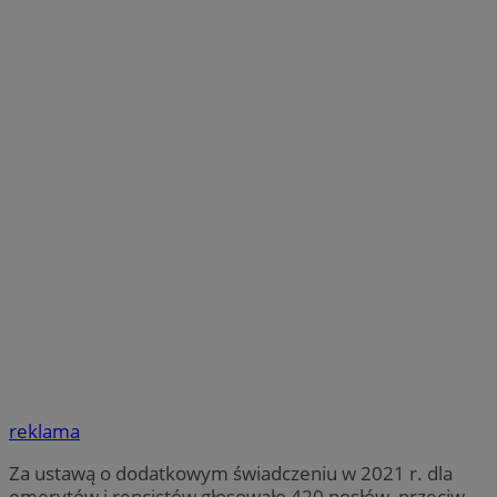
reklama
Za ustawą o dodatkowym świadczeniu w 2021 r. dla
emerytów i rencistów głosowało 420 posłów, przeciw