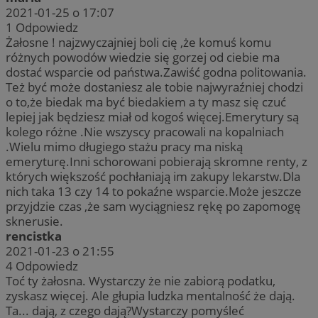
2021-01-25 o 17:07
1
Odpowiedz
Żałosne ! najzwyczajniej boli cię ,że komuś komu
różnych powodów wiedzie się gorzej od ciebie ma
dostać wsparcie od państwa.Zawiść godna politowania.
Też być może dostaniesz ale tobie najwyraźniej chodzi
o to,że biedak ma być biedakiem a ty masz się czuć
lepiej jak będziesz miał od kogoś więcej.Emerytury są
kolego różne .Nie wszyscy pracowali na kopalniach
.Wielu mimo długiego stażu pracy ma niską
emeryturę.Inni schorowani pobierają skromne renty, z
których większość pochłaniają im zakupy lekarstw.Dla
nich taka 13 czy 14 to pokaźne wsparcie.Może jeszcze
przyjdzie czas ,że sam wyciągniesz rękę po zapomogę
sknerusie.
rencistka
2021-01-23 o 21:55
4
Odpowiedz
Toć ty żałosna. Wystarczy że nie zabiorą podatku,
zyskasz więcej. Ale głupia ludzka mentalność że dają.
Ta... dają, z czego dają?Wystarczy pomyśleć