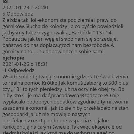
lol
2021-01-23 o 20:40
5
Odpowiedz
Zjeżdża taki lol -ekonomista pod ziemia i prawi do
górników.Słuchajcie koledzy , a co byście powiedzieli
jakbyśmy tak zrezygnowali z ,,Barbórki " 13 i 14.
Popatrzcie jak ten węgiel słabo nam się sprzedaje,
państwo do nas dopłaca,grozi nam bezrobocie.A
górnicy na to.... tu dopowiedzcie sobie sami.
ojchopie
2021-01-25 o 18:31
-1
Odpowiedz
Wsadź sobie tę twoją ekonomię gdzieś.Te świadczenia
to realna pomoc.Krótko.Jak komuś zabiorą to 500 plus
czy ,,13" to tych pieniędzy już na oczy nie obejrzy. Bo
niby kto Ci je ma dać,pracodawca?Rządzące PO nie
wypłacało podobnych dodatków zgodnie z tymi twoimi
zasadami ekonomii i jak to się niby przekładało na stan
gospodarki ,a już nie mówię o naszych
portfelach.Zresztą podobne wsparcia socjalne
funkcjonują na całym świecie.Tak więc ekspercie od
siedmiu boleści jak ktoś ma do wyboru sięgać po