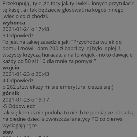
Przekupują , tyle ,że tacy jak ty i wielu innych przytulacie
tę kasę , a i tak będziecie głosować na kogoś innego
,więc o co ci chodzi.
wyborca
2021-01-24 o 17:48
3
Odpowiedz
To jest na takiej zasadzie jak: "Przychodzi wujek do
domu i mówi - dam 200 zł babci by jej było lepiej !!,
wszyscy krzyczą huraaaa, a na to wujek - no to dawajcie
każdy po 50 zł i 10 dla mnie za pomysł."
wujcio
2021-01-23 o 20:43
4
Odpowiedz
o 262 zł zwiekszy mi sie emerytura, ciesze się:)
górnik
2021-01-23 o 19:17
-5
Odpowiedz
Jak się komuś nie podoba to niech te pieniądze oddadzą
na biedne dzieci a zwłaszcza fanatycy PO co pierwsi
wyciągają ręce
stev