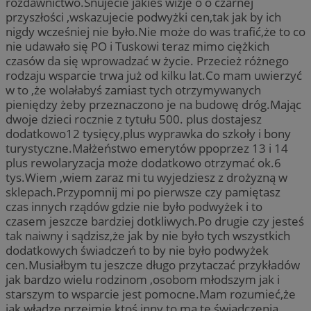
rozdawnictwo.Snujecie jakieś wizje o o czarnej
przyszłości ,wskazujecie podwyżki cen,tak jak by ich
nigdy wcześniej nie było.Nie może do was trafić,że to co
nie udawało się PO i Tuskowi teraz mimo ciężkich
czasów da się wprowadzać w życie. Przecież różnego
rodzaju wsparcie trwa już od kilku lat.Co mam uwierzyć
w to ,że wolałabyś zamiast tych otrzymywanych
pieniędzy żeby przeznaczono je na budowę dróg.Mając
dwoje dzieci rocznie z tytułu 500. plus dostajesz
dodatkowo12 tysięcy,plus wyprawka do szkoły i bony
turystyczne.Małżeństwo emerytów ppoprzez 13 i 14
plus rewolaryzacja może dodatkowo otrzymać ok.6
tys.Wiem ,wiem zaraz mi tu wyjedziesz z drożyzną w
sklepach.Przypomnij mi po pierwsze czy pamiętasz
czas innych rządów gdzie nie było podwyżek i to
czasem jeszcze bardziej dotkliwych.Po drugie czy jesteś
tak naiwny i sądzisz,że jak by nie było tych wszystkich
dodatkowych świadczeń to by nie było podwyżek
cen.Musiałbym tu jeszcze długo przytaczać przykładów
jak bardzo wielu rodzinom ,osobom młodszym jak i
starszym to wsparcie jest pomocne.Mam rozumieć,że
jak władzę przejmie ktoś inny to ma te świadczenia