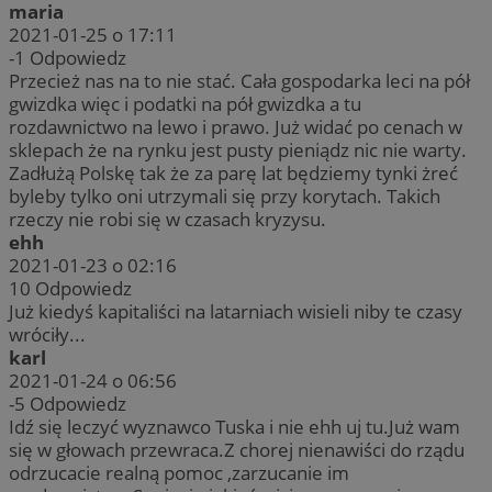
maria
2021-01-25 o 17:11
-1
Odpowiedz
Przecież nas na to nie stać. Cała gospodarka leci na pół
gwizdka więc i podatki na pół gwizdka a tu
rozdawnictwo na lewo i prawo. Już widać po cenach w
sklepach że na rynku jest pusty pieniądz nic nie warty.
Zadłużą Polskę tak że za parę lat będziemy tynki żreć
byleby tylko oni utrzymali się przy korytach. Takich
rzeczy nie robi się w czasach kryzysu.
ehh
2021-01-23 o 02:16
10
Odpowiedz
Już kiedyś kapitaliści na latarniach wisieli niby te czasy
wróciły...
karl
2021-01-24 o 06:56
-5
Odpowiedz
Idź się leczyć wyznawco Tuska i nie ehh uj tu.Już wam
się w głowach przewraca.Z chorej nienawiści do rządu
odrzucacie realną pomoc ,zarzucanie im