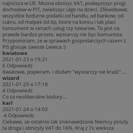
najnizsza w UE. Mozna obnizyc VAT, podwyzszyc progi
dochodow w PIT, zwiekszyc ulge na dzieci. Zlikwidowac
wszystkie bzdurne podatki od handlu, od bankow, od
cukru, od malpek itd itp, ktore na koncu i tak placi
konsument w cenach uslug czy towarow. To jest na
prawde bardzo proste, wystarczy nie byc komunista.
Przypominam, ze w sprawach gospodarczych razem z
PiS glosuje zawsze Lewica :)
kwiatowe
2021-01-23 o 19:21
6
Odpowiedz
Kwiatowe, popieram. I dodam "wystarczy nie kraść" ...
wizard
2021-01-25 o 17:18
4
Odpowiedz
Co za neoliberalne bzdury...
karl
2021-01-24 o 14:03
-4
Odpowiedz
Ciekawe, ze ostatnio tak znienawidzone Niemcy poszly
ta droga i obnizyly VAT do 16%. Kraj z 7x wieksza