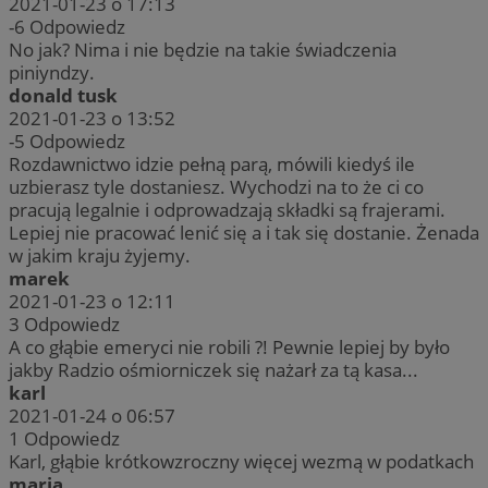
2021-01-23 o 17:13
-6
Odpowiedz
No jak? Nima i nie będzie na takie świadczenia
piniyndzy.
donald tusk
2021-01-23 o 13:52
-5
Odpowiedz
Rozdawnictwo idzie pełną parą, mówili kiedyś ile
uzbierasz tyle dostaniesz. Wychodzi na to że ci co
pracują legalnie i odprowadzają składki są frajerami.
Lepiej nie pracować lenić się a i tak się dostanie. Żenada
w jakim kraju żyjemy.
marek
2021-01-23 o 12:11
3
Odpowiedz
A co głąbie emeryci nie robili ?! Pewnie lepiej by było
jakby Radzio ośmiorniczek się nażarł za tą kasa...
karl
2021-01-24 o 06:57
1
Odpowiedz
Karl, głąbie krótkowzroczny więcej wezmą w podatkach
maria