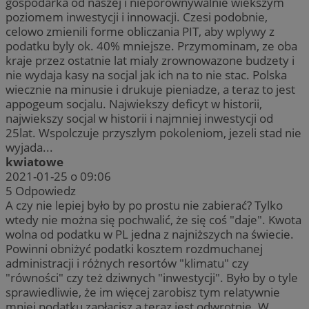
gospodarka od naszej i nieporownywalnie wiekszym
poziomem inwestycji i innowacji. Czesi podobnie,
celowo zmienili forme obliczania PIT, aby wplywy z
podatku byly ok. 40% mniejsze. Przymominam, ze oba
kraje przez ostatnie lat mialy zrownowazone budzety i
nie wydaja kasy na socjal jak ich na to nie stac. Polska
wiecznie na minusie i drukuje pieniadze, a teraz to jest
appogeum socjalu. Najwiekszy deficyt w historii,
najwiekszy socjal w historii i najmniej inwestycji od
25lat. Wspolczuje przyszlym pokoleniom, jezeli stad nie
wyjada...
kwiatowe
2021-01-25 o 09:06
5
Odpowiedz
A czy nie lepiej było by po prostu nie zabierać? Tylko
wtedy nie można się pochwalić, że się coś "daje". Kwota
wolna od podatku w PL jedna z najniższych na świecie.
Powinni obniżyć podatki kosztem rozdmuchanej
administracji i różnych resortów "klimatu" czy
"równości" czy też dziwnych "inwestycji". Było by o tyle
sprawiedliwie, że im więcej zarobisz tym relatywnie
mniej podatku zapłacisz a teraz jest odwrotnie. W