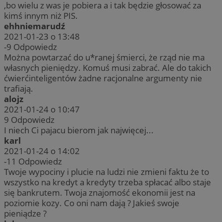
,bo wielu z was je pobiera a i tak będzie głosować za
kimś innym niż PIS.
ehhniemarudź
2021-01-23 o 13:48
-9
Odpowiedz
Można powtarzać do u*ranej śmierci, że rząd nie ma
własnych pieniędzy. Komuś musi zabrać. Ale do takich
ćwierćinteligentów żadne racjonalne argumenty nie
trafiają.
alojz
2021-01-24 o 10:47
9
Odpowiedz
I niech Ci pajacu bierom jak najwięcej...
karl
2021-01-24 o 14:02
-11
Odpowiedz
Twoje wypociny i plucie na ludzi nie zmieni faktu że to
wszystko na kredyt a kredyty trzeba spłacać albo staje
się bankrutem. Twoja znajomość ekonomii jest na
poziomie kozy. Co oni nam dają ? Jakieś swoje
pieniądze ?