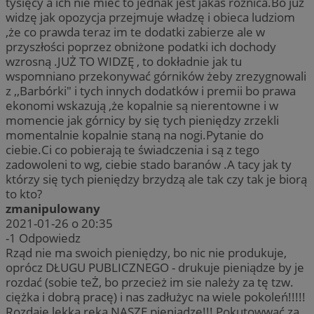
tysięcy a ich nie mieć to jednak jest jakaś różnica.Bo już
widzę jak opozycja przejmuje władzę i obieca ludziom
,że co prawda teraz im te dodatki zabierze ale w
przyszłości poprzez obniżone podatki ich dochody
wzrosną .JUŻ TO WIDZĘ , to dokładnie jak tu
wspomniano przekonywać górników żeby zrezygnowali
z ,,Barbórki" i tych innych dodatków i premii bo prawa
ekonomi wskazują ,że kopalnie są nierentowne i w
momencie jak górnicy by się tych pieniędzy zrzekli
momentalnie kopalnie staną na nogi.Pytanie do
ciebie.Ci co pobierają te świadczenia i są z tego
zadowoleni to wg, ciebie stado baranów .A tacy jak ty
którzy się tych pieniędzy brzydzą ale tak czy tak je biorą
to kto?
zmanipulowany
2021-01-26 o 20:35
-1
Odpowiedz
Rząd nie ma swoich pieniędzy, bo nic nie produkuje,
oprócz DŁUGU PUBLICZNEGO - drukuje pieniądze by je
rozdać (sobie teŻ, bo przecież im sie należy za tę tzw.
ciężka i dobrą pracę) i nas zadłużyc na wiele pokoleń!!!!!
Rozdaje lekką ręka NASZE pieniądze!!! Pokutowwać za