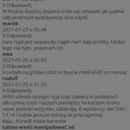
0
Odpowiedz
W Rudzie śląskiej dopiero zrobi się ciekawie jak padnie
cały przemysł wydobywczy oraz ciężki.
marek
2021-01-27 o 05:48
3
Odpowiedz
nasz rząd jest wspaniały ciagle nam daje profity, kiedys
tego nie było, popieram ich
ewa
2021-01-26 o 20:55
2
Odpowiedz
trza było na grubie robić to byscie mieli 6500 co miesiąc
rudolf
2021-01-25 o 21:23
4
Odpowiedz
Ahhh szkoda strzępić ryja rząd zabiera w podatkach
olbrzymią część naszych pieniędzy na każdym kroku
nowe podatki wszystko zabierają. A wystarczy dać 500 i
13,14 i ludzie jeszcze mówią że przynajmniej
dają...Kurw@ stado baranów
Łatwo wami manipulować xd