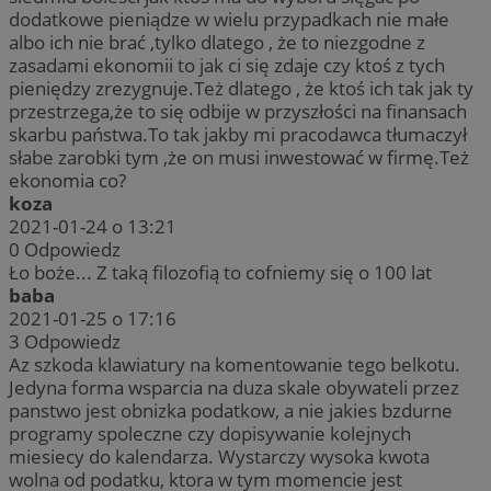
dodatkowe pieniądze w wielu przypadkach nie małe
albo ich nie brać ,tylko dlatego , że to niezgodne z
zasadami ekonomii to jak ci się zdaje czy ktoś z tych
pieniędzy zrezygnuje.Też dlatego , że ktoś ich tak jak ty
przestrzega,że to się odbije w przyszłości na finansach
skarbu państwa.To tak jakby mi pracodawca tłumaczył
słabe zarobki tym ,że on musi inwestować w firmę.Też
ekonomia co?
koza
2021-01-24 o 13:21
0
Odpowiedz
Ło boże... Z taką filozofią to cofniemy się o 100 lat
baba
2021-01-25 o 17:16
3
Odpowiedz
Az szkoda klawiatury na komentowanie tego belkotu.
Jedyna forma wsparcia na duza skale obywateli przez
panstwo jest obnizka podatkow, a nie jakies bzdurne
programy spoleczne czy dopisywanie kolejnych
miesiecy do kalendarza. Wystarczy wysoka kwota
wolna od podatku, ktora w tym momencie jest