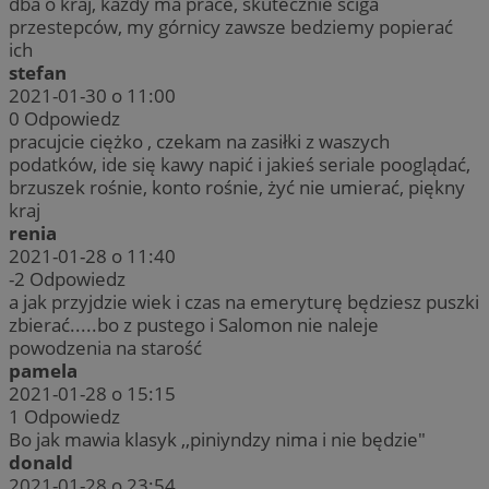
dba o kraj, każdy ma prace, skutecznie sciga
przestepców, my górnicy zawsze bedziemy popierać
ich
stefan
2021-01-30 o 11:00
0
Odpowiedz
pracujcie ciężko , czekam na zasiłki z waszych
podatków, ide się kawy napić i jakieś seriale pooglądać,
brzuszek rośnie, konto rośnie, żyć nie umierać, piękny
kraj
renia
2021-01-28 o 11:40
-2
Odpowiedz
a jak przyjdzie wiek i czas na emeryturę będziesz puszki
zbierać.....bo z pustego i Salomon nie naleje
powodzenia na starość
pamela
2021-01-28 o 15:15
1
Odpowiedz
Bo jak mawia klasyk ,,piniyndzy nima i nie będzie"
donald
2021-01-28 o 23:54