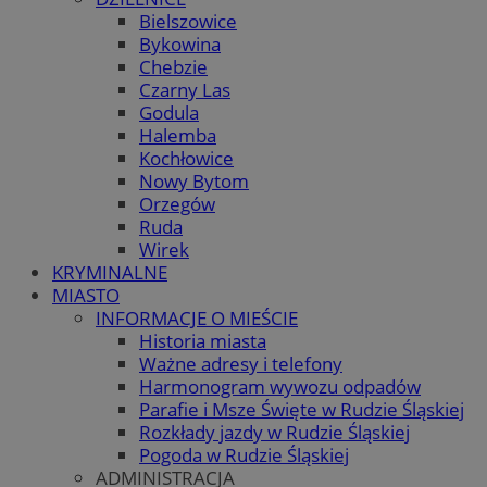
Bielszowice
Bykowina
Chebzie
Czarny Las
Godula
Halemba
Kochłowice
Nowy Bytom
Orzegów
Ruda
Wirek
KRYMINALNE
MIASTO
INFORMACJE O MIEŚCIE
Historia miasta
Ważne adresy i telefony
Harmonogram wywozu odpadów
Parafie i Msze Święte w Rudzie Śląskiej
Rozkłady jazdy w Rudzie Śląskiej
Pogoda w Rudzie Śląskiej
ADMINISTRACJA