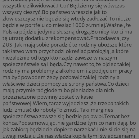
wszystkie zlikwidować.I Co? Będziemy się wówczas
wszyscy cieszyć.Bo państwo wreszcie jak to
złowieszczysz nie będzie się wtedy zadłużać.To nic ,że
będzie w portfelu co miesiąc 1000 zł.mniej.Ważne ,że
Polska pójdzie jedynie słuszną drogą.Bo niby kto ci ma
tę utratę dodatku zrekompensować.Pracodawca ,czy
ZUS .Jak mają sobie poradzić te rodziny uboższe które
tak łatwo wam przychodzi określać patologią ,a które
niezależnie od tego kto rządzi zawsze w naszym
społeczeństwie są i będą.Czy nawet to,że ojciec takiej
rodziny ma problemy z alkoholem i z podjęciem pracy
ma być powodem żeby pozbawić takiej rodziny a
właściwie dzieci pomocy ze strony państwa.Co dzieci
mają przymierać głodem bo pieniądze dla nich
przeznaczone powinny zostać w kasie
państwowej.Wiem,zaraz wyjedziesz ,że trzeba takich
ludzi zmusić do robotyTo zmuś..Taki margines
społeczeństwa zawsze się będzie pojawiał.Temat bez
końca.Podsumowując ,nie gardźcie tym co nam dają, bo
jak zabiorą będziecie dopiero narzekać.I nie silcie się na
uwagi rodzaju ,że nas władza kupiła tymi świadczeniami