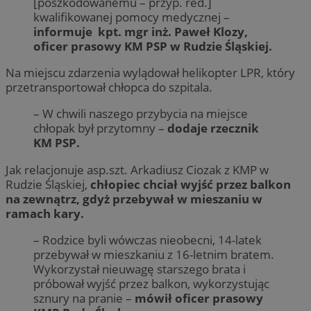
[poszkodowanemu – przyp. red.]
kwalifikowanej pomocy medycznej –
informuje kpt. mgr inż. Paweł Klozy,
oficer prasowy KM PSP w Rudzie Śląskiej.
Na miejscu zdarzenia wylądował helikopter LPR, który
przetransportował chłopca do szpitala.
– W chwili naszego przybycia na miejsce
chłopak był przytomny –
dodaje rzecznik
KM PSP.
Jak relacjonuje asp.szt. Arkadiusz Ciozak z KMP w
Rudzie Śląskiej,
chłopiec chciał wyjść przez balkon
na zewnątrz, gdyż przebywał w mieszaniu w
ramach kary.
– Rodzice byli wówczas nieobecni, 14-latek
przebywał w mieszkaniu z 16-letnim bratem.
Wykorzystał nieuwagę starszego brata i
próbował wyjść przez balkon, wykorzystując
sznury na pranie –
mówił oficer prasowy