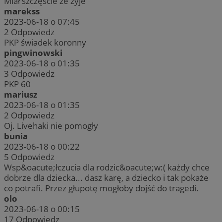
Miał szczęście że żyje
marekss
2023-06-18 o 07:45
2
Odpowiedz
PKP świadek koronny
pingwinowski
2023-06-18 o 01:35
3
Odpowiedz
PKP 60
mariusz
2023-06-18 o 01:35
2
Odpowiedz
Oj. Livehaki nie pomogły
bunia
2023-06-18 o 00:22
5
Odpowiedz
Wsp&oacute;łczucia dla rodzic&oacute;w:( każdy chce
dobrze dla dziecka... dasz karę, a dziecko i tak pokaże
co potrafi. Przez głupotę mogłoby dojść do tragedi.
olo
2023-06-18 o 00:15
17
Odpowiedz