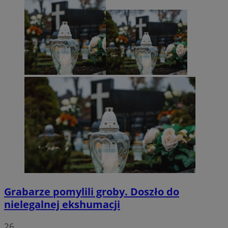
Grabarze pomylili groby. Doszło do
nielegalnej ekshumacji
26