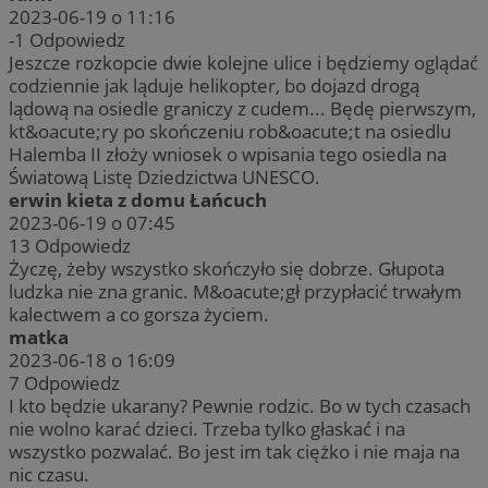
2023-06-19 o 11:16
-1
Odpowiedz
Jeszcze rozkopcie dwie kolejne ulice i będziemy oglądać
codziennie jak ląduje helikopter, bo dojazd drogą
lądową na osiedle graniczy z cudem... Będę pierwszym,
kt&oacute;ry po skończeniu rob&oacute;t na osiedlu
Halemba II złoży wniosek o wpisania tego osiedla na
Światową Listę Dziedzictwa UNESCO.
erwin kieta z domu Łańcuch
2023-06-19 o 07:45
13
Odpowiedz
Życzę, żeby wszystko skończyło się dobrze. Głupota
ludzka nie zna granic. M&oacute;gł przypłacić trwałym
kalectwem a co gorsza życiem.
matka
2023-06-18 o 16:09
7
Odpowiedz
I kto będzie ukarany? Pewnie rodzic. Bo w tych czasach
nie wolno karać dzieci. Trzeba tylko głaskać i na
wszystko pozwalać. Bo jest im tak ciężko i nie maja na
nic czasu.