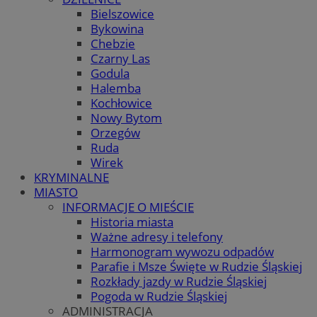
Bielszowice
Bykowina
Chebzie
Czarny Las
Godula
Halemba
Kochłowice
Nowy Bytom
Orzegów
Ruda
Wirek
KRYMINALNE
MIASTO
INFORMACJE O MIEŚCIE
Historia miasta
Ważne adresy i telefony
Harmonogram wywozu odpadów
Parafie i Msze Święte w Rudzie Śląskiej
Rozkłady jazdy w Rudzie Śląskiej
Pogoda w Rudzie Śląskiej
ADMINISTRACJA