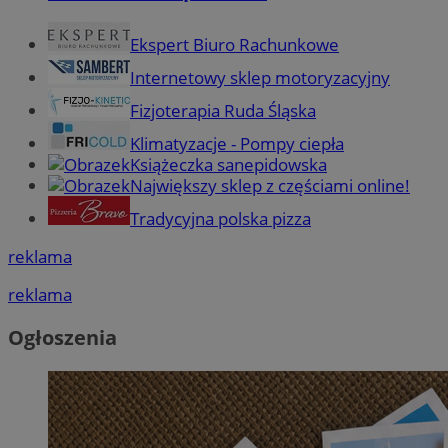
Ekspert Biuro Rachunkowe
Internetowy sklep motoryzacyjny
Fizjoterapia Ruda Śląska
Klimatyzacje - Pompy ciepła
Książeczka sanepidowska
Największy sklep z częściami online!
Tradycyjna polska pizza
reklama
reklama
Ogłoszenia