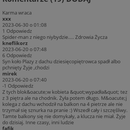
Karma wraca
xxx
2023-06-30 o 01:08
1
Odpowiedz
Spider-man z niego niybydzie.... Zdrowia Życza
kneflikorz
2023-06-20 o 07:48
6
Odpowiedz
Syn koło Plazy z dachu dziesięcopiętrowca spadł albo
pchnięty Żyje ,chodzi
mirek
2023-06-20 o 07:40
-1
Odpowiedz
Z tych blok&oacute;w kobieta &quot;wypadła&quot; tez
z 3 piętra ale na chodnik. Żyła potem długo. M&oacute;j
kolega z dachu wchodził na balkon na 4 pietrze ale nie
trzymał się sznurka na pranie :) Wszedł cały i szczęśliwy.
Tamte balkony się nie domykały, a klucza nie miał. Żyje
do dzisiaj. Inne czasy, inni ludzie
fafik