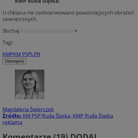
KMP Ruda Śląska.
U chłopca nie zaobserwowano poważniejszych obrażeń
zewnętrznych.
Słuchaj
⏵︎
Tagi:
KMP
KM PSP
LPR
Udostępnij
Magdalena Świerczek
Źródło:
KM PSP Ruda Śląska, KMP Ruda Śląska
reklama
Komentarze (19)
DODAJ