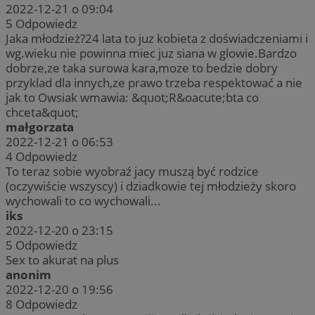
2022-12-21 o 09:04
5
Odpowiedz
Jaka młodzież?24 lata to juz kobieta z doświadczeniami i
wg.wieku nie powinna miec juz siana w glowie.Bardzo
dobrze,ze taka surowa kara,moze to bedzie dobry
przyklad dla innych,ze prawo trzeba respektować a nie
jak to Owsiak wmawia: &quot;R&oacute;bta co
chceta&quot;
małgorzata
2022-12-21 o 06:53
4
Odpowiedz
To teraz sobie wyobraź jacy muszą być rodzice
(oczywiście wszyscy) i dziadkowie tej młodzieży skoro
wychowali to co wychowali...
iks
2022-12-20 o 23:15
5
Odpowiedz
Sex to akurat na plus
anonim
2022-12-20 o 19:56
8
Odpowiedz