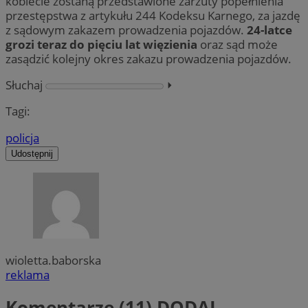
kobiecie zostaną przedstawione zarzuty popełnienia
przestępstwa z artykułu 244 Kodeksu Karnego, za jazdę
z sądowym zakazem prowadzenia pojazdów.
24-latce
grozi teraz do pięciu lat więzienia
oraz sąd może
zasądzić kolejny okres zakazu prowadzenia pojazdów.
Słuchaj
⏵︎
Tagi:
policja
Udostępnij
wioletta.baborska
reklama
Komentarze (11)
DODAJ