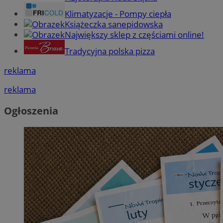
Klimatyzacje - Pompy ciepła
Książeczka sanepidowska
Największy sklep z częściami online!
Tradycyjna polska pizza
reklama
reklama
Ogłoszenia