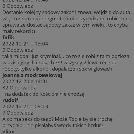
0
Odpowiedz
Dostanie kolejny sadowy zakaz i znowu wejdzie do auta
więc trzeba coś innego z takimi przypadkami robić. Inna
sprawa ze dostać sądowy zakaz w tym wieku, to chyba
mały rekord :)
fafik
2022-12-21 o 13:04
0
Odpowiedz
taka mloda i juz kryminał... co to sie robi z ta mlodzieza
w dzisiejszych czasach ??!! wszyscy 2 lewe rece do
roboty, tylko alkohol, dopalacze i sex w glowach
joanna z modrzewiowej
2022-12-20 o 14:31
32
Odpowiedz
I na dodatek do Kościoła nie chodzą!
rudolf
2022-12-21 o 09:13
7
Odpowiedz
A co ma seks do tego? Może Tobie by się trochę
przydało - nie pisałabyś wtedy takich bzdur?
elian