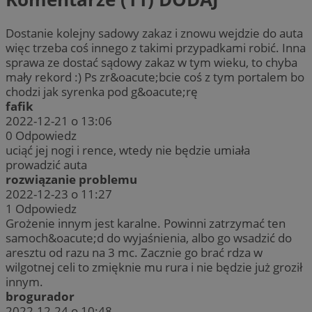
Dostanie kolejny sadowy zakaz i znowu wejdzie do auta
więc trzeba coś innego z takimi przypadkami robić. Inna
sprawa ze dostać sądowy zakaz w tym wieku, to chyba
mały rekord :) Ps zr&oacute;bcie coś z tym portalem bo
chodzi jak syrenka pod g&oacute;rę
fafik
2022-12-21 o 13:06
0
Odpowiedz
uciąć jej nogi i rence, wtedy nie będzie umiała
prowadzić auta
rozwiązanie problemu
2022-12-23 o 11:27
1
Odpowiedz
Grożenie innym jest karalne. Powinni zatrzymać ten
samoch&oacute;d do wyjaśnienia, albo go wsadzić do
aresztu od razu na 3 mc. Zacznie go brać rdza w
wilgotnej celi to zmięknie mu rura i nie będzie już groził
innym.
brogurador
2022-12-24 o 10:48