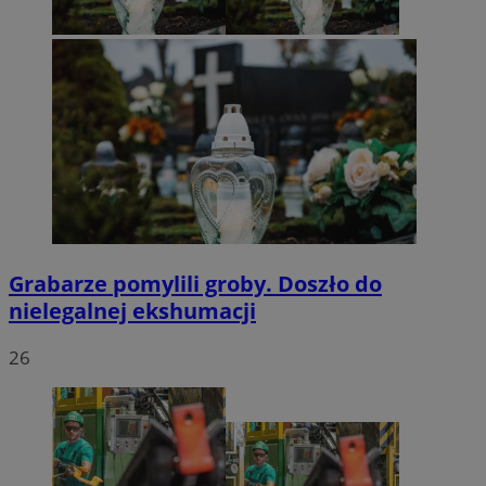
Grabarze pomylili groby. Doszło do
nielegalnej ekshumacji
26