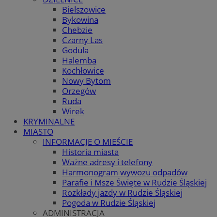
Bielszowice
Bykowina
Chebzie
Czarny Las
Godula
Halemba
Kochłowice
Nowy Bytom
Orzegów
Ruda
Wirek
KRYMINALNE
MIASTO
INFORMACJE O MIEŚCIE
Historia miasta
Ważne adresy i telefony
Harmonogram wywozu odpadów
Parafie i Msze Święte w Rudzie Śląskiej
Rozkłady jazdy w Rudzie Śląskiej
Pogoda w Rudzie Śląskiej
ADMINISTRACJA