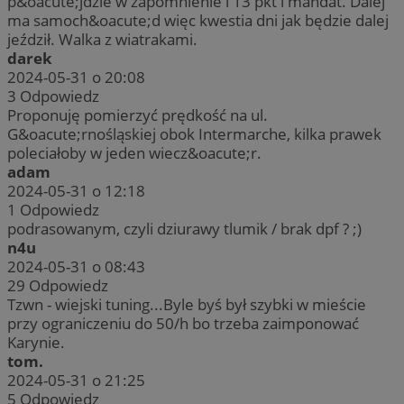
p&oacute;jdzie w zapomnienie i 13 pkt i mandat. Dalej
ma samoch&oacute;d więc kwestia dni jak będzie dalej
jeździł. Walka z wiatrakami.
darek
2024-05-31 o 20:08
3
Odpowiedz
Proponuję pomierzyć prędkość na ul.
G&oacute;rnośląskiej obok Intermarche, kilka prawek
poleciałoby w jeden wiecz&oacute;r.
adam
2024-05-31 o 12:18
1
Odpowiedz
podrasowanym, czyli dziurawy tlumik / brak dpf ? ;)
n4u
2024-05-31 o 08:43
29
Odpowiedz
Tzwn - wiejski tuning...Byle byś był szybki w mieście
przy ograniczeniu do 50/h bo trzeba zaimponować
Karynie.
tom.
2024-05-31 o 21:25
5
Odpowiedz