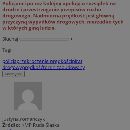
Policjanci po raz kolejny apelują o rozsądek na
drodze i przestrzeganie przepisów ruchu
drogowego. Nadmierna prędkość jest główną
przyczyną wypadków drogowych, nierzadko tych
w których giną ludzie
.
Słuchaj
⏵︎
Tagi:
policja
przekroczenie prędkości
pirat
drogowy
prędkość
teren zabudowany
Udostępnij
justyna.romanczyk
Źródło:
KMP Ruda Śląska