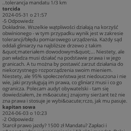
..tolerancja mandatu 1/3 km
torcida
2024-05-31 o 21:57
-5
Odpowiedz
Dokładnie. Wszelkie wątpliwości działają na korzyść
obwinionego - w tym przypadku wynik jest w zakresie
tolerancji/błędu pomiarowego urządzenia. Każdy sąd
oddali gliniarzy na najbliższe drzewo z takim
&quot;materiałem dowodowym&quot;... Niestety, ale
pan władza musi działać na podstawie prawa i w jego
granicach. A tu można by postawić zarzut działania do
niekorzystnego rozporządzenia swoim mieniem.
Niestety, ale 95% społeczeństwa jest niedouczona i nie
wie, jaki przysługują im prawa, co gliniarz musi i co go
ogranicza. Polecam audyt obywatelski - tam się
dowiedziałem, że m&oacute;j znajomy sierżant też nie
zna prawa i stosuje je wybi&oacute;rczo, jak mu pasuje.
kapitan sowa
2024-06-03 o 10:23
-2
Odpowiedz
Starcił prawo jazdy? 1500 zł Mandatu? Zapłaci i