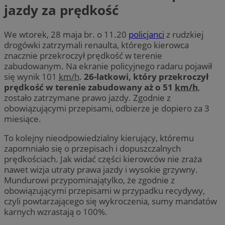
jazdy za prędkość
We wtorek, 28 maja br. o 11.20
policjanci
z rudzkiej
drogówki zatrzymali renaulta, którego kierowca
znacznie przekroczył prędkość w terenie
zabudowanym. Na ekranie policyjnego radaru pojawił
się wynik 101
km/h
.
26-latkowi, który przekroczył
prędkość w terenie zabudowany aż o 51
km/h
,
zostało zatrzymane prawo jazdy. Zgodnie z
obowiązującymi przepisami, odbierze je dopiero za 3
miesiące.
To kolejny nieodpowiedzialny kierujący, któremu
zapomniało się o przepisach i dopuszczalnych
prędkościach. Jak widać części kierowców nie zraża
nawet wizja utraty prawa jazdy i wysokie grzywny.
Mundurowi przypominajątylko, że zgodnie z
obowiązującymi przepisami w przypadku recydywy,
czyli powtarzającego się wykroczenia, sumy mandatów
karnych wzrastają o 100%.