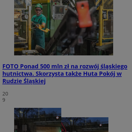
FOTO
Ponad 500 mln zł na rozwój śląskiego
hutnictwa. Skorzysta także Huta Pokój w
Rudzie Śląskiej
20
9