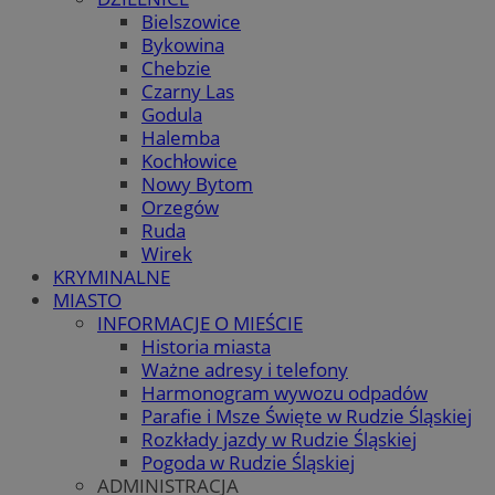
Bielszowice
Bykowina
Chebzie
Czarny Las
Godula
Halemba
Kochłowice
Nowy Bytom
Orzegów
Ruda
Wirek
KRYMINALNE
MIASTO
INFORMACJE O MIEŚCIE
Historia miasta
Ważne adresy i telefony
Harmonogram wywozu odpadów
Parafie i Msze Święte w Rudzie Śląskiej
Rozkłady jazdy w Rudzie Śląskiej
Pogoda w Rudzie Śląskiej
ADMINISTRACJA