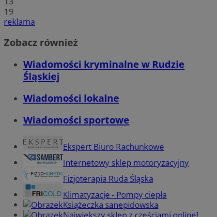
13
19
reklama
Zobacz również
Wiadomości kryminalne w Rudzie
Śląskiej
Wiadomości lokalne
Wiadomości sportowe
Ekspert Biuro Rachunkowe
Internetowy sklep motoryzacyjny
Fizjoterapia Ruda Śląska
Klimatyzacje - Pompy ciepła
Książeczka sanepidowska
Największy sklep z częściami online!