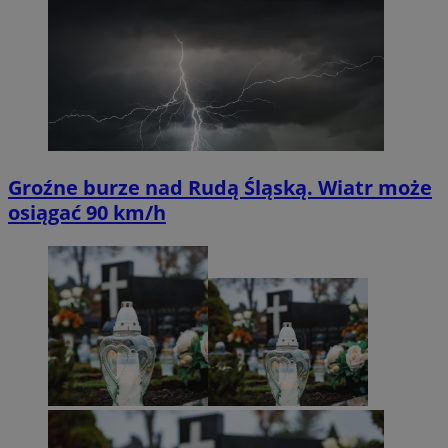
Groźne burze nad Rudą Śląską. Wiatr może
osiągać 90 km/h