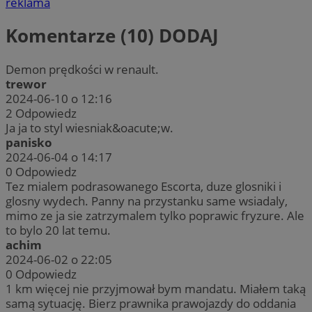
reklama
Komentarze (10)
DODAJ
Demon prędkości w renault.
trewor
2024-06-10 o 12:16
2
Odpowiedz
Ja ja to styl wiesniak&oacute;w.
panisko
2024-06-04 o 14:17
0
Odpowiedz
Tez mialem podrasowanego Escorta, duze glosniki i
glosny wydech. Panny na przystanku same wsiadaly,
mimo ze ja sie zatrzymalem tylko poprawic fryzure. Ale
to bylo 20 lat temu.
achim
2024-06-02 o 22:05
0
Odpowiedz
1 km więcej nie przyjmował bym mandatu. Miałem taką
samą sytuację. Bierz prawnika prawojazdy do oddania