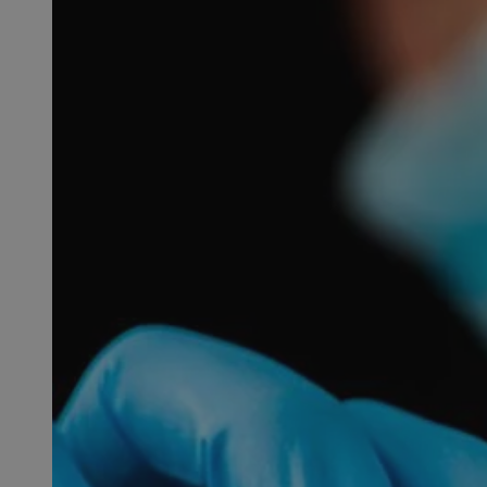
SessID
QeSessID
MvSessID
msToken
__cf_bm
__cf_bm
VISITOR_PRIVACY_
CookieScriptConse