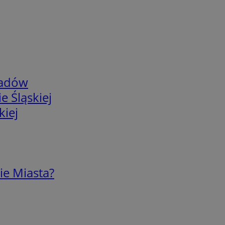
adów
e Śląskiej
kiej
ie Miasta?