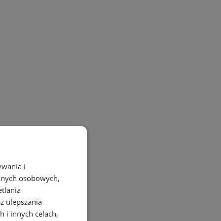
ywania i
danych osobowych,
etlania
az ulepszania
 i innych celach,