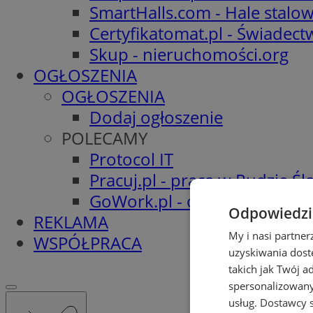
SmartHalls.com - Hale stalo
Certyfikatomat.pl - Świadec
Skup - nieruchomości.org
OGŁOSZENIA
OGŁOSZENIA
Dodaj ogłoszenie
POLECAMY
Protocol IT
Pracuj.pl - praca w Rudzie Ślą
GoWork.pl - oferty pracy
Odpowiedzia
REKLAMA
My i nasi partne
WSPÓŁPRACA
uzyskiwania dost
takich jak Twój a
spersonalizowanyc
usług.
Dostawcy s