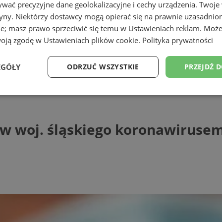
wać precyzyjne dane geolokalizacyjne i cechy urządzenia. Twoje
tryny. Niektórzy dostawcy mogą opierać się na prawnie uzasadnio
ie; masz prawo sprzeciwić się temu w
Ustawieniach reklam
. Może
woją zgodę w
Ustawieniach plików cookie
.
Polityka prywatności
EGÓŁY
ODRZUĆ WSZYSTKIE
PRZEJDŹ 
j. śląskiego koronawirusem!
Wydajność
Targetowanie
Funkcjonalność
Ni
w woj. śląskiego koronawirusem
ezbędne
Wydajność
Targetowanie
Funkcjonalność
Niesklasyfikow
ie umożliwiają korzystanie z podstawowych funkcji strony internetowej, takich jak log
Bez niezbędnych plików cookie nie można prawidłowo korzystać ze strony internetowe
Provider
/
Okres
Opis
Domena
przechowywania