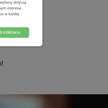
 wybory dotyczą
nym interesie
sz w każdej
DO PORTALU
esklasyfikowane
!
ane
owanie użytkownika i
j.