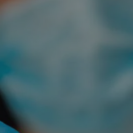
rudaslaska.com.pl
1 rok
Ten plik cookie przechowuje iden
rudaslaska.com.pl
1 rok
Ten plik cookie przechowuje iden
rudaslaska.com.pl
1 rok
Ten plik cookie przechowuje iden
.tiktok.com
1 tydzień 3 dni
Ten plik cookie jest używany do
uwierzytelniania i bezpieczeństw
użytkownicy pozostają zalogowan
zabezpieczone, jak poruszać się 
internetową lub interakcji z jej u
30 minut
Ten plik cookie służy do rozróżn
Cloudflare Inc.
Jest to korzystne dla strony int
.x.com
umożliwia tworzenie ważnych r
korzystania z jej witryny interne
29 minut 59
Ten plik cookie służy do rozróżn
Cloudflare Inc.
sekund
Jest to korzystne dla strony int
.twitter.com
umożliwia tworzenie ważnych r
korzystania z jej witryny interne
Polityce prywatności Google
METADATA
5 miesięcy 4
Ten plik cookie jest używany d
YouTube
tygodnie
zgody użytkownika i wyboru pry
.youtube.com
interakcji z witryną. Rejestruje 
zgody odwiedzającego na różne p
ustawienia prywatności, zapewni
preferencje zostaną uhonorowan
sesjach.
nt
4 tygodnie 2 dni
Ten plik cookie jest używany pr
CookieScript