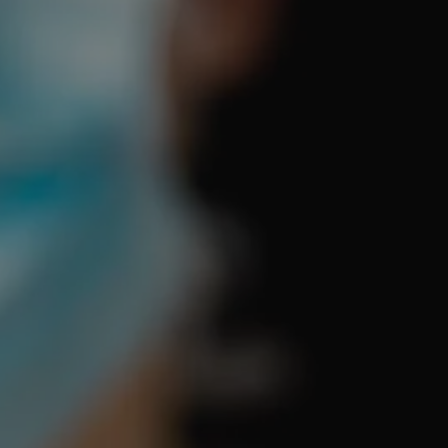
tyfikator sesji.
tyfikator sesji.
tyfikator sesji.
 celów
a, zapewniając, że
i, a ich dane są
przez witrynę
sług.
iania ludzi i botów.
ernetowej, ponieważ
aportów na temat
towej.
iania ludzi i botów.
ernetowej, ponieważ
aportów na temat
towej.
o przechowywania
watności dla ich
dane dotyczące
olityki i
ając, że ich
e w przyszłych
zez usługę Cookie-