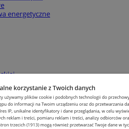
we
twa energetyczne
skiej
lne korzystanie z Twoich danych
rzy używamy plików cookie i podobnych technologii do przechow
ępu do informacji na Twoim urządzeniu oraz do przetwarzania 
dres IP, unikalne identyfikatory i dane przeglądania, w celu wyświ
h reklam i treści, pomiaru reklam i treści, analizy odbiorców or
tron trzecich (1913)
mogą również przetwarzać Twoje dane w tych