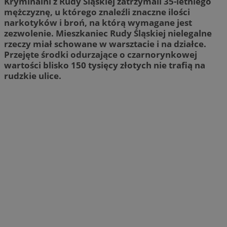
Kryminalni z Rudy Śląskiej zatrzymali 35-letniego
mężczyznę, u którego znaleźli znaczne ilości
narkotyków i broń, na którą wymagane jest
zezwolenie. Mieszkaniec Rudy Śląskiej nielegalne
rzeczy miał schowane w warsztacie i na działce.
Przejęte środki odurzające o czarnorynkowej
wartości blisko 150 tysięcy złotych nie trafią na
rudzkie ulice.