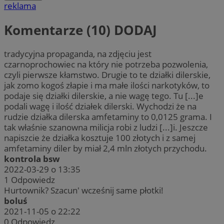
reklama
Komentarze (10)
DODAJ
tradycyjna propaganda, na zdjęciu jest
czarnoprochowiec na który nie potrzeba pozwolenia,
czyli pierwsze kłamstwo. Drugie to te działki dilerskie,
jak zomo kogoś złapie i ma małe ilości narkotyków, to
podaje się działki dilerskie, a nie wagę tego. Tu [...]e
podali wagę i ilość działek dilerski. Wychodzi że na
rudzie działka dilerska amfetaminy to 0,0125 grama. I
tak właśnie szanowna milicja robi z ludzi [...]i. Jeszcze
napiszcie że działka kosztuje 100 złotych i z samej
amfetaminy diler by miał 2,4 mln złotych przychodu.
kontrola bsw
2022-03-29 o 13:35
1
Odpowiedz
Hurtownik? Szacun' wcześnij same płotki!
boluś
2021-11-05 o 22:22
0
Odpowiedz