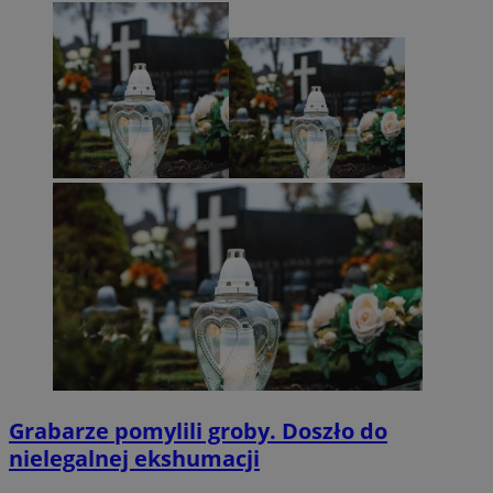
Grabarze pomylili groby. Doszło do
nielegalnej ekshumacji