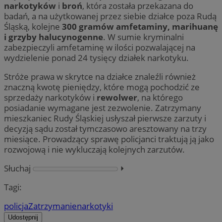
narkotyków
i
broń
, która została przekazana do
badań, a na użytkowanej przez siebie działce poza Rudą
Śląską, kolejne
300 gramów amfetaminy, marihuanę
i grzyby halucynogenne
. W sumie kryminalni
zabezpieczyli amfetaminę w ilości pozwalającej na
wydzielenie ponad 24 tysięcy działek narkotyku.
Stróże prawa w skrytce na działce znaleźli również
znaczną kwotę pieniędzy, które mogą pochodzić ze
sprzedaży narkotyków i
rewolwer
, na którego
posiadanie wymagane jest zezwolenie. Zatrzymany
mieszkaniec Rudy Śląskiej usłyszał pierwsze zarzuty i
decyzją sądu został tymczasowo aresztowany na trzy
miesiące. Prowadzący sprawę policjanci traktują ją jako
rozwojową i nie wykluczają kolejnych zarzutów.
Słuchaj
⏵︎
Tagi:
policja
Zatrzymanie
narkotyki
Udostępnij