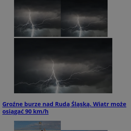
Groźne burze nad Rudą Śląską. Wiatr może
osiągać 90 km/h