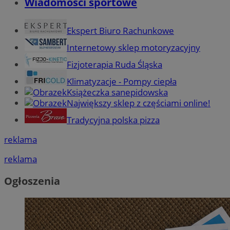
Wiadomości sportowe
Ekspert Biuro Rachunkowe
Internetowy sklep motoryzacyjny
Fizjoterapia Ruda Śląska
Klimatyzacje - Pompy ciepła
Książeczka sanepidowska
Największy sklep z częściami online!
Tradycyjna polska pizza
reklama
reklama
Ogłoszenia