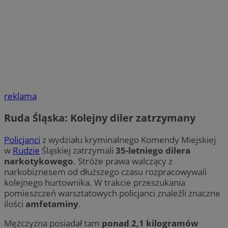
reklama
Ruda Śląska: Kolejny diler zatrzymany
Policjanci
z wydziału kryminalnego Komendy Miejskiej
w
Rudzie
Śląskiej zatrzymali
35-letniego dilera
narkotykowego
. Stróże prawa walczący z
narkobiznesem od dłuższego czasu rozpracowywali
kolejnego hurtownika. W trakcie przeszukania
pomieszczeń warsztatowych policjanci znaleźli znaczne
ilości
amfetaminy
.
Mężczyzna posiadał tam
ponad 2,1 kilogramów