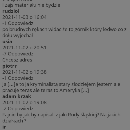
I zajs materiału nie bydzie
rudziol
2021-11-03 o 16:04
-1
Odpowiedz
po brudnych rękach widac że to górnik który ledwo co z
dołu wyjechał
usia
2021-11-02 o 20:51
-7
Odpowiedz
Chcesz adres
piotrr
2021-11-02 o 19:38
-1
Odpowiedz
Ja [...]e to ja kryminalistą stary złodziejem jestem ale
pracuje teras ale teras to Ameryka [...]
adam krzak
2021-11-02 o 19:08
-2
Odpowiedz
Fajnie by jak by napisali z jaki Rudy śląskiej? Na jakich
działkach ?
ir