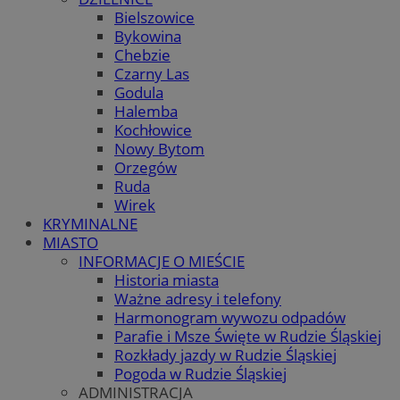
Bielszowice
Bykowina
Chebzie
Czarny Las
Godula
Halemba
Kochłowice
Nowy Bytom
Orzegów
Ruda
Wirek
KRYMINALNE
MIASTO
INFORMACJE O MIEŚCIE
Historia miasta
Ważne adresy i telefony
Harmonogram wywozu odpadów
Parafie i Msze Święte w Rudzie Śląskiej
Rozkłady jazdy w Rudzie Śląskiej
Pogoda w Rudzie Śląskiej
ADMINISTRACJA