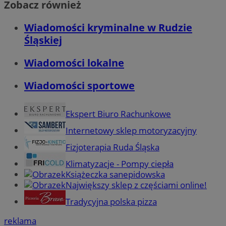
Zobacz również
Wiadomości kryminalne w Rudzie
Śląskiej
Wiadomości lokalne
Wiadomości sportowe
Ekspert Biuro Rachunkowe
Internetowy sklep motoryzacyjny
Fizjoterapia Ruda Śląska
Klimatyzacje - Pompy ciepła
Książeczka sanepidowska
Największy sklep z częściami online!
Tradycyjna polska pizza
reklama