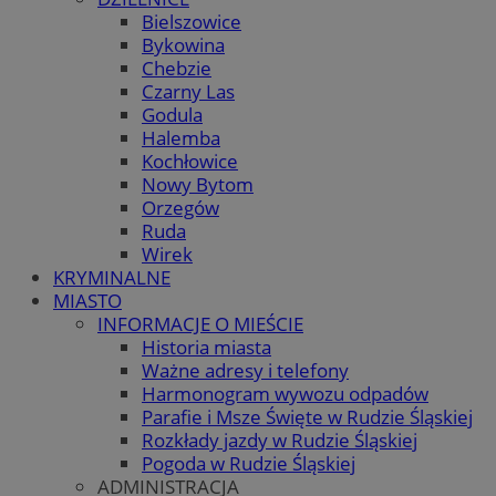
Bielszowice
Bykowina
Chebzie
Czarny Las
Godula
Halemba
Kochłowice
Nowy Bytom
Orzegów
Ruda
Wirek
KRYMINALNE
MIASTO
INFORMACJE O MIEŚCIE
Historia miasta
Ważne adresy i telefony
Harmonogram wywozu odpadów
Parafie i Msze Święte w Rudzie Śląskiej
Rozkłady jazdy w Rudzie Śląskiej
Pogoda w Rudzie Śląskiej
ADMINISTRACJA