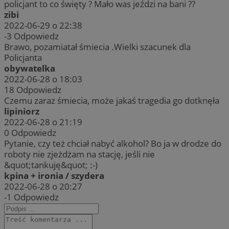
policjant to co święty ? Mało was jeździ na bani ??
zibi
2022-06-29 o 22:38
-3
Odpowiedz
Brawo, pozamiatał śmiecia .Wielki szacunek dla
Policjanta
obywatelka
2022-06-28 o 18:03
18
Odpowiedz
Czemu zaraz śmiecia, może jakaś tragedia go dotknęła
lipiniorz
2022-06-28 o 21:19
0
Odpowiedz
Pytanie, czy też chciał nabyć alkohol? Bo ja w drodze do
roboty nie zjeżdżam na stację, jeśli nie
&quot;tankuję&quot; :-)
kpina + ironia / szydera
2022-06-28 o 20:27
-1
Odpowiedz