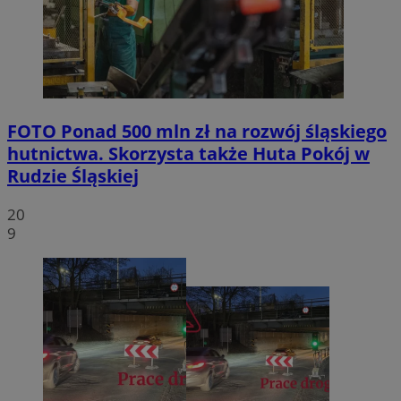
FOTO
Ponad 500 mln zł na rozwój śląskiego
hutnictwa. Skorzysta także Huta Pokój w
Rudzie Śląskiej
20
9