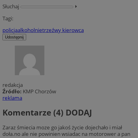
Słuchaj
⏵︎
Tagi:
policja
alkohol
nietrzeźwy kierowca
Udostępnij
redakcja
Źródło:
KMP Chorzów
reklama
Komentarze (4)
DODAJ
Zaraz śmiecia moze go jakoś życie dojechało i miał
doła.no ale nie powinien wsiadac na motorower a pan