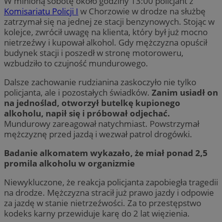
W minioną sobotę około godziny 13:00 policjant z
Komisariatu Policji I
w Chorzowie w drodze na służbę
zatrzymał się na jednej ze stacji benzynowych. Stojąc w
kolejce, zwrócił uwagę na klienta, który był już mocno
nietrzeźwy i kupował alkohol. Gdy mężczyzna opuścił
budynek stacji i poszedł w stronę motoroweru,
wzbudziło to czujność mundurowego.
Dalsze zachowanie rudzianina zaskoczyło nie tylko
policjanta, ale i pozostałych świadków.
Zanim usiadł on
na jednoślad, otworzył butelkę kupionego
alkoholu, napił się i próbował odjechać.
Mundurowy zareagował natychmiast. Powstrzymał
mężczyznę przed jazdą i wezwał patrol drogówki.
Badanie alkomatem wykazało, że miał ponad 2,5
promila alkoholu w organizmie
Niewykluczone, że reakcja policjanta zapobiegła tragedii
na drodze. Mężczyzna stracił już prawo jazdy i odpowie
za jazdę w stanie nietrzeźwości. Za to przestępstwo
kodeks karny przewiduje karę do 2 lat więzienia.