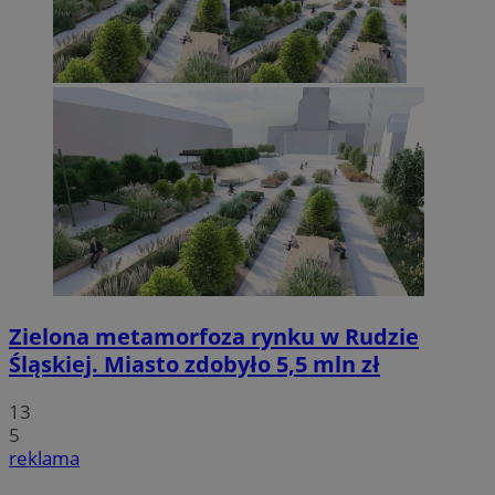
Zielona metamorfoza rynku w Rudzie
Śląskiej. Miasto zdobyło 5,5 mln zł
13
5
reklama