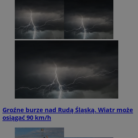
Groźne burze nad Rudą Śląską. Wiatr może
osiągać 90 km/h