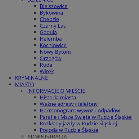
Bielszowice
Bykowina
Chebzie
Czarny Las
Godula
Halemba
Kochłowice
Nowy Bytom
Orzegów
Ruda
Wirek
KRYMINALNE
MIASTO
INFORMACJE O MIEŚCIE
Historia miasta
Ważne adresy i telefony
Harmonogram wywozu odpadów
Parafie i Msze Święte w Rudzie Śląskiej
Rozkłady jazdy w Rudzie Śląskiej
Pogoda w Rudzie Śląskiej
ADMINISTRACJA