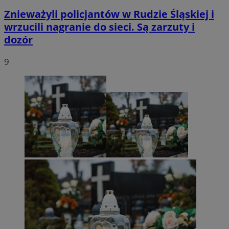
Znieważyli policjantów w Rudzie Śląskiej i
wrzucili nagranie do sieci. Są zarzuty i
dozór
9