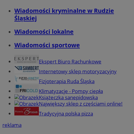
Wiadomości kryminalne w Rudzie
Śląskiej
Wiadomości lokalne
Wiadomości sportowe
Ekspert Biuro Rachunkowe
Internetowy sklep motoryzacyjny
Fizjoterapia Ruda Śląska
Klimatyzacje - Pompy ciepła
Książeczka sanepidowska
Największy sklep z częściami online!
Tradycyjna polska pizza
reklama