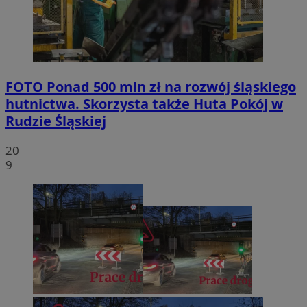
FOTO
Ponad 500 mln zł na rozwój śląskiego
hutnictwa. Skorzysta także Huta Pokój w
Rudzie Śląskiej
20
9