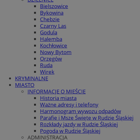
Bielszowice
Bykowina
Chebzie
Czarny Las
Godula
Halemba
Kochłowice
Nowy Bytom
Orzegów
Ruda
Wirek
KRYMINALNE
MIASTO
INFORMACJE O MIEŚCIE
Historia miasta
Ważne adresy i telefony
Harmonogram wywozu odpadów
Parafie i Msze Święte w Rudzie Śląskiej
Rozkłady jazdy w Rudzie Śląskiej
Pogoda w Rudzie Śląskiej
ADMINISTRACJA