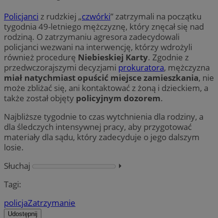
Policjanci
z rudzkiej „
czwórki
” zatrzymali na początku
tygodnia 49-letniego mężczyznę, który znęcał się nad
rodziną. O zatrzymaniu agresora zadecydowali
policjanci wezwani na interwencję, którzy wdrożyli
również procedurę
Niebieskiej Karty
. Zgodnie z
przedwczorajszymi decyzjami
prokuratora
, mężczyzna
miał natychmiast opuścić miejsce zamieszkania
, nie
może zbliżać się, ani kontaktować z żoną i dzieckiem, a
także został objęty
policyjnym dozorem
.
Najbliższe tygodnie to czas wytchnienia dla rodziny, a
dla śledczych intensywnej pracy, aby przygotować
materiały dla sądu, który zadecyduje o jego dalszym
losie.
Słuchaj
⏵︎
Tagi:
policja
Zatrzymanie
Udostępnij