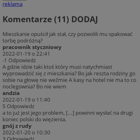
reklama
Komentarze (11)
DODAJ
Mieszkanie opuścił jak stał, czy pozwolili mu spakować
torbę podróżną?
pracownik styczniowy
2022-01-19 o 22:41
-1
Odpowiedz
A gdzie idzie taki ktoś który musi natychmiast
wyprowadzić się z mieszkania? Bo jak reszta rodziny go
sobie na głowę nie weźmie A kasy na hotel nie ma to co
noclegownia? Bo nie wiem
andzia
2022-01-19 o 11:40
5
Odpowiedz
a to już jest jego problem, [...] powinni wysłać na drugi
koniec polski do więzienia.
gnój z rudy
2022-01-20 o 10:30
3
Odpowiedz