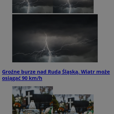
Groźne burze nad Rudą Śląską. Wiatr może
osiągać 90 km/h