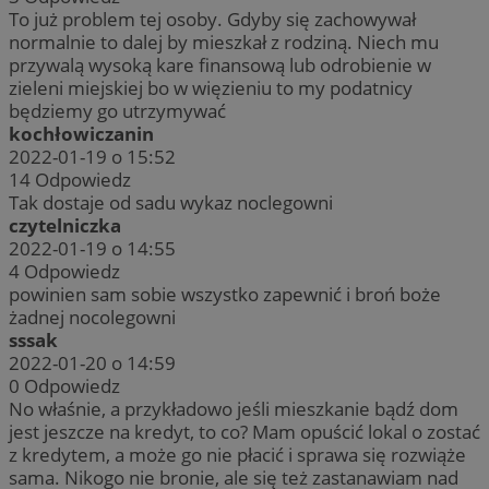
To już problem tej osoby. Gdyby się zachowywał
normalnie to dalej by mieszkał z rodziną. Niech mu
przywalą wysoką kare finansową lub odrobienie w
zieleni miejskiej bo w więzieniu to my podatnicy
będziemy go utrzymywać
kochłowiczanin
2022-01-19 o 15:52
14
Odpowiedz
Tak dostaje od sadu wykaz noclegowni
czytelniczka
2022-01-19 o 14:55
4
Odpowiedz
powinien sam sobie wszystko zapewnić i broń boże
żadnej nocolegowni
sssak
2022-01-20 o 14:59
0
Odpowiedz
No właśnie, a przykładowo jeśli mieszkanie bądź dom
jest jeszcze na kredyt, to co? Mam opuścić lokal o zostać
z kredytem, a może go nie płacić i sprawa się rozwiąże
sama. Nikogo nie bronie, ale się też zastanawiam nad