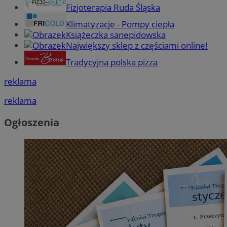
Fizjoterapia Ruda Śląska
Klimatyzacje - Pompy ciepła
Książeczka sanepidowska
Największy sklep z częściami online!
Tradycyjna polska pizza
reklama
reklama
Ogłoszenia