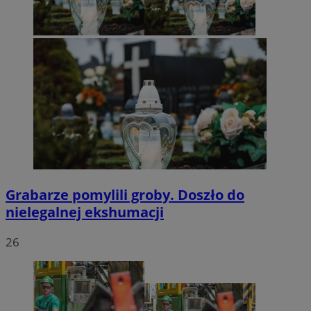
Grabarze pomylili groby. Doszło do
nielegalnej ekshumacji
26