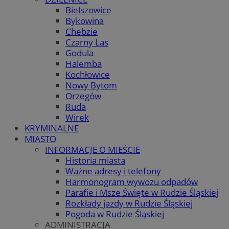
Bielszowice
Bykowina
Chebzie
Czarny Las
Godula
Halemba
Kochłowice
Nowy Bytom
Orzegów
Ruda
Wirek
KRYMINALNE
MIASTO
INFORMACJE O MIEŚCIE
Historia miasta
Ważne adresy i telefony
Harmonogram wywozu odpadów
Parafie i Msze Święte w Rudzie Śląskiej
Rozkłady jazdy w Rudzie Śląskiej
Pogoda w Rudzie Śląskiej
ADMINISTRACJA