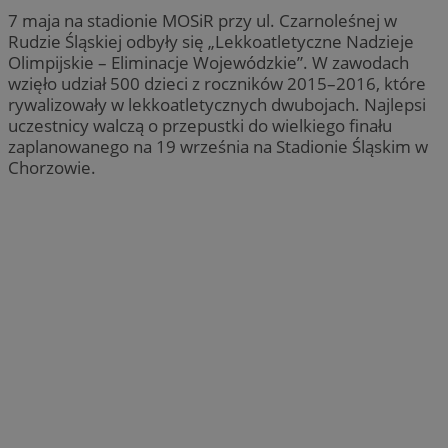
__cf_bm
30 minu
Cloudflare Inc.
7 maja na stadionie MOSiR przy ul. Czarnoleśnej w
.x.com
Rudzie Śląskiej odbyły się „Lekkoatletyczne Nadzieje
Olimpijskie – Eliminacje Wojewódzkie”. W zawodach
wzięło udział 500 dzieci z roczników 2015–2016, które
rywalizowały w lekkoatletycznych dwubojach. Najlepsi
uczestnicy walczą o przepustki do wielkiego finału
zaplanowanego na 19 września na Stadionie Śląskim w
Chorzowie.
__cf_bm
29 minut
Cloudflare Inc.
sekun
.twitter.com