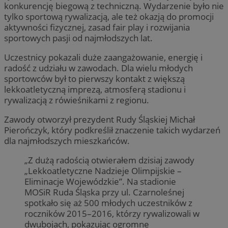
konkurencję biegową z techniczną. Wydarzenie było nie
tylko sportową rywalizacją, ale też okazją do promocji
aktywności fizycznej, zasad fair play i rozwijania
sportowych pasji od najmłodszych lat.
Uczestnicy pokazali duże zaangażowanie, energię i
radość z udziału w zawodach. Dla wielu młodych
sportowców był to pierwszy kontakt z większą
lekkoatletyczną imprezą, atmosferą stadionu i
rywalizacją z rówieśnikami z regionu.
Provider
/
Okres
Nazwa
Opis
Domena
Provider
przechowywania
/
Okres
Nazwa
Opi
Domena
przechowywania
Zawody otworzył prezydent Rudy Śląskiej Michał
ttwid
.tiktok.com
11 miesięcy 4
Ten plik cookie jest 
Provider
/
Okres
Nazwa
Pierończyk, który podkreślił znaczenie takich wydarzeń
tygodnie
analitykami i dostos
_clsk
1 dzień
Ten
Microsoft
Domena
przechowywania
treści na podstawie i
pow
rudaslaska.com.pl
dla najmłodszych mieszkańców.
bez konkretnych szc
opr
_fbp
2 miesiące 4
Meta Platform
kategoryzacja jest w
Clar
tygodnie
Inc.
uży
„Z dużą radością otwierałem dzisiaj zawody
.rudaslaska.com.pl
prz
„Lekkoatletyczne Nadzieje Olimpijskie –
o s
wie
Eliminacje Wojewódzkie”. Na stadionie
jed
MOSiR Ruda Śląska przy ul. Czarnoleśnej
cel
spotkało się aż 500 młodych uczestników z
FCCDCF
.rudaslaska.com.pl
1 rok 4 tygodnie
Ten
MR
1 tydzień
Microsoft
roczników 2015–2016, którzy rywalizowali w
do 
Corporation
dwubojach, pokazując ogromne
prz
.c.clarity.ms