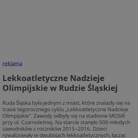
VISITOR_PRIVACY_METADATA
5 miesięc
YouTube
tygodni
.youtube.com
reklama
Lekkoatletyczne Nadzieje
Olimpijskie w Rudzie Śląskiej
Ruda Śląska była jednym z miast, które znalazły się na
CookieScriptConsent
4 tygodnie 
CookieScript
trasie tegorocznego cyklu „Lekkoatletyczne Nadzieje
rudaslaska.com.pl
Olimpijskie”. Zawody odbyły się na stadionie MOSiR
przy ul. Czarnoleśnej. Na starcie stanęło 500 młodych
zawodników z roczników 2015–2016. Dzieci
rywalizowały w dwubojach lekkoatletycznych, łącząc