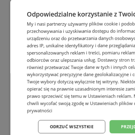
Odpowiedzialne korzystanie z Twoi
My i nasi partnerzy używamy plików cookie i podob
przechowywania i uzyskiwania dostępu do informac
+3
urządzeniu oraz do przetwarzania danych osobowych
adres IP, unikalne identyfikatory i dane przeglądani
spersonalizowanych reklam i treści, pomiaru reklam i
odbiorców oraz ulepszania usług.
Dostawcy stron tr
również przetwarzać Twoje dane w tych i innych cel
wykorzystywać precyzyjne dane geolokalizacyjne i c
Twoje wybory dotyczą wyłącznie tej witryny. Niekt
opierać się na prawnie uzasadnionym interesie zami
prawo sprzeciwić się temu w
Ustawieniach reklam
.
chwili wycofać swoją zgodę w
Ustawieniach plików 
prywatności
ODRZUĆ WSZYSTKIE
PRZEJ