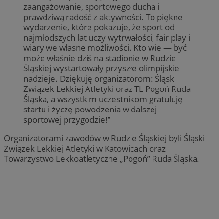
zaangażowanie, sportowego ducha i
_ga
1 rok 1 miesiąc
Ta 
Google LLC
prawdziwą radość z aktywności. To piękne
pow
.rudaslaska.com.pl
Uni
wydarzenie, które pokazuje, że sport od
sta
MUID
1 rok
Microsoft
najmłodszych lat uczy wytrwałości, fair play i
pow
Corporation
usł
wiary we własne możliwości. Kto wie — być
.clarity.ms
Ten
może właśnie dziś na stadionie w Rudzie
roz
uży
Śląskiej wystartowały przyszłe olimpijskie
prz
nadzieje. Dziękuję organizatorom: Śląski
wyg
iden
Związek Lekkiej Atletyki oraz TL Pogoń Ruda
on 
Śląska, a wszystkim uczestnikom gratuluję
żąd
słu
startu i życzę powodzenia w dalszej
dot
sportowej przygodzie!”
ses
rap
wit
SM
.c.clarity.ms
Sesja
Organizatorami zawodów w Rudzie Śląskiej byli Śląski
_ga_ES69V3SCKQ
.rudaslaska.com.pl
1 rok 1 miesiąc
Ten
Związek Lekkiej Atletyki w Katowicach oraz
prz
Towarzystwo Lekkoatletyczne „Pogoń” Ruda Śląska.
utr
OAID
1 rok
Pow
OpenX
rek
Technologies Inc.
ANONCHK
9 minut 58
Microsoft
dla
reklama.silnet.pl
sekund
Corporation
czy
.c.clarity.ms
okr
uży
zwi