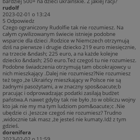
bardziej 500+ na dzieci ukraińskie. Z jakiej racji?
rudolf
2023-02-01 o 13:24
5
Odpowiedz
Czego ograniczony Rudolfie tak nie rozumiesz. Na
całym cywilizowanym świecie istnieje podobne
wsparcie dla dzieci .Rodzice w Niemczech otrzymują
dziś na pierwsze i drugie dziecko 219 euro miesięcznie,
na trzecie &ndash; 225 euro, a na każde kolejne
dziecko &ndash; 250 euro.Też czegoś tu nie rozumiesz.
Podobne świadczenia otrzymują tam obcokrajowcy u
nich mieszkający .Dalej nie rozumiesz?Nie rozumiesz
też tego ,że Ukraińcy mieszkający w Polsce nie są
żadnymi pasożytami, a w znaczny spos&oacute;b
pracując i odprowadzając podatki zasilają budżet
państwa.A nawet gdyby tak nie było ,to w obliczu wojny
kto jak nie my ma tym ludziom pom&oacute;c .Nie
ubędzie ci .Jeszcze czegoś nie rozumiesz? Trudno
,widocznie tak masz ,że jesteś nie kumaty.Idź z tym
gdzieś.
dorenifera
2023-02-02 o 11:59