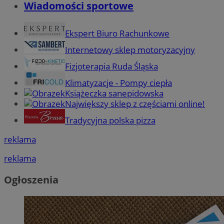
Wiadomości sportowe
Ekspert Biuro Rachunkowe
Internetowy sklep motoryzacyjny
Fizjoterapia Ruda Śląska
Klimatyzacje - Pompy ciepła
Książeczka sanepidowska
Największy sklep z częściami online!
Tradycyjna polska pizza
reklama
reklama
Ogłoszenia