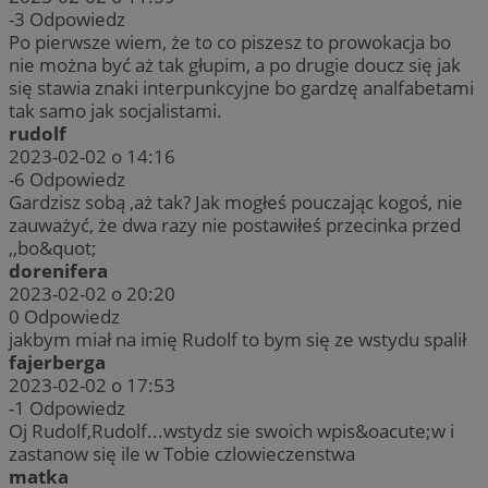
-3
Odpowiedz
Po pierwsze wiem, że to co piszesz to prowokacja bo
nie można być aż tak głupim, a po drugie doucz się jak
się stawia znaki interpunkcyjne bo gardzę analfabetami
tak samo jak socjalistami.
rudolf
2023-02-02 o 14:16
-6
Odpowiedz
Gardzisz sobą ,aż tak? Jak mogłeś pouczając kogoś, nie
zauważyć, że dwa razy nie postawiłeś przecinka przed
,,bo&quot;
dorenifera
2023-02-02 o 20:20
0
Odpowiedz
jakbym miał na imię Rudolf to bym się ze wstydu spalił
fajerberga
2023-02-02 o 17:53
-1
Odpowiedz
Oj Rudolf,Rudolf...wstydz sie swoich wpis&oacute;w i
zastanow się ile w Tobie czlowieczenstwa
matka