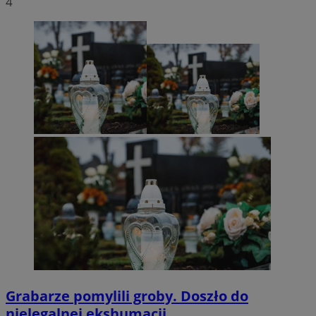
4
Grabarze pomylili groby. Doszło do
nielegalnej ekshumacji