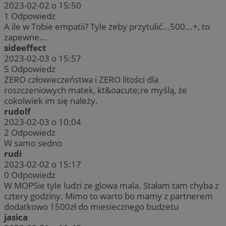
2023-02-02 o 15:50
1
Odpowiedz
A ile w Tobie empatii? Tyle żeby przytulić...500...+, to
zapewne...
sideeffect
2023-02-03 o 15:57
5
Odpowiedz
ZERO człowieczeństwa i ZERO litości dla
roszczeniowych matek, kt&oacute;re myślą, że
cokolwiek im się należy.
rudolf
2023-02-03 o 10:04
2
Odpowiedz
W samo sedno
rudi
2023-02-02 o 15:17
0
Odpowiedz
W MOPSie tyle ludzi ze glowa mala. Stałam tam chyba z
cztery godziny. Mimo to warto bo mamy z partnerem
dodatkowo 1500zł do miesiecznego budzetu
jasica