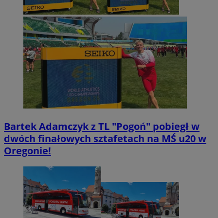
Bartek Adamczyk z TL "Pogoń" pobiegł w
dwóch finałowych sztafetach na MŚ u20 w
Oregonie!