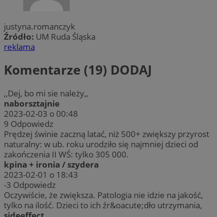
justyna.romanczyk
Źródło:
UM Ruda Śląska
reklama
Komentarze (19)
DODAJ
,,Dej, bo mi sie należy,,
naborsztajnie
2023-02-03 o 00:48
9
Odpowiedz
Prędzej świnie zaczną latać, niż 500+ zwiększy przyrost
naturalny: w ub. roku urodziło się najmniej dzieci od
zakończenia II WŚ: tylko 305 000.
kpina + ironia / szydera
2023-02-01 o 18:43
-3
Odpowiedz
Oczywiście, że zwiększa. Patologia nie idzie na jakość,
tylko na ilość. Dzieci to ich źr&oacute;dło utrzymania,
sideeffect