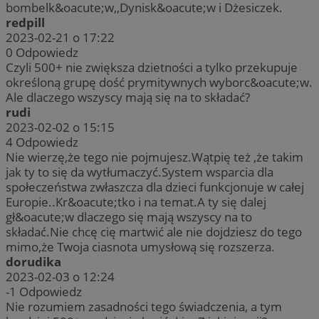
bombelk&oacute;w,,Dynisk&oacute;w i Dżesiczek.
redpill
2023-02-21 o 17:22
0
Odpowiedz
Czyli 500+ nie zwiększa dzietności a tylko przekupuje
określoną grupę dość prymitywnych wyborc&oacute;w.
Ale dlaczego wszyscy mają się na to składać?
rudi
2023-02-02 o 15:15
4
Odpowiedz
Nie wierzę,że tego nie pojmujesz.Wątpię też ,że takim
jak ty to się da wytłumaczyć.System wsparcia dla
społeczeństwa zwłaszcza dla dzieci funkcjonuje w całej
Europie..Kr&oacute;tko i na temat.A ty się dalej
gł&oacute;w dlaczego się mają wszyscy na to
składać.Nie chcę cię martwić ale nie dojdziesz do tego
mimo,że Twoja ciasnota umysłową się rozszerza.
dorudika
2023-02-03 o 12:24
-1
Odpowiedz
Nie rozumiem zasadności tego świadczenia, a tym