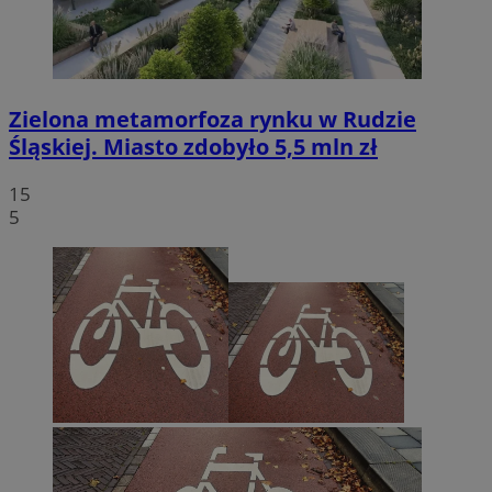
Zielona metamorfoza rynku w Rudzie
Śląskiej. Miasto zdobyło 5,5 mln zł
15
5