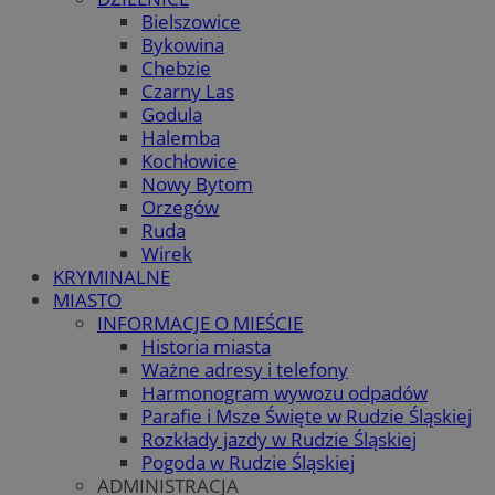
Bielszowice
Bykowina
Chebzie
Czarny Las
Godula
Halemba
Kochłowice
Nowy Bytom
Orzegów
Ruda
Wirek
KRYMINALNE
MIASTO
INFORMACJE O MIEŚCIE
Historia miasta
Ważne adresy i telefony
Harmonogram wywozu odpadów
Parafie i Msze Święte w Rudzie Śląskiej
Rozkłady jazdy w Rudzie Śląskiej
Pogoda w Rudzie Śląskiej
ADMINISTRACJA