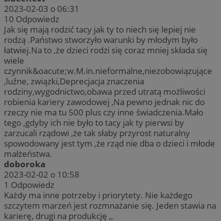
2023-02-03 o 06:31
10
Odpowiedz
Jak się mają rodzić tacy jak ty to niech się lepiej nie
rodzą .Państwo stworzyło warunki by młodym było
łatwiej.Na to ,że dzieci rodzi się coraz mniej składa się
wiele
czynnik&oacute;w.M.in.nieformalne,niezobowiązujące
,luźne, związki,Deprecjacja znaczenia
rodziny,wygodnictwo,obawa przed utratą możliwości
robienia kariery zawodowej ,Na pewno jednak nic do
rzeczy nie ma tu 500 plus czy inne świadczenia.Mało
tego ,gdyby ich nie było to tacy jak ty pierwsi by
zarzucali rządowi ,że tak słaby przyrost naturalny
spowodowany jest tym ,że rząd nie dba o dzieci i młode
małżeństwa.
doboroka
2023-02-02 o 10:58
1
Odpowiedz
Każdy ma inne potrzeby i priorytety. Nie każdego
szczytem marzeń jest rozmnażanie się. Jeden stawia na
karierę, drugi na produkcję ,,