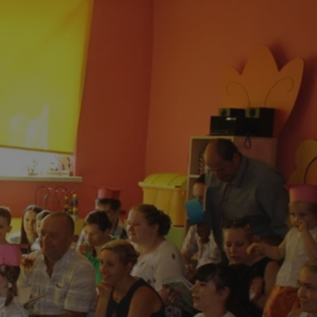
tyfikator sesji.
tyfikator sesji.
tyfikator sesji.
 celów
a, zapewniając, że
i, a ich dane są
przez witrynę
sług.
iania ludzi i botów.
ernetowej, ponieważ
aportów na temat
towej.
iania ludzi i botów.
ernetowej, ponieważ
aportów na temat
towej.
o przechowywania
watności dla ich
dane dotyczące
olityki i
ając, że ich
e w przyszłych
zez usługę Cookie-