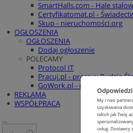
SmartHalls.com - Hale stalo
Certyfikatomat.pl - Świadec
Skup - nieruchomości.org
OGŁOSZENIA
OGŁOSZENIA
Dodaj ogłoszenie
POLECAMY
Protocol IT
Pracuj.pl - praca w Rudzie Ślą
GoWork.pl - oferty pracy
Odpowiedzia
REKLAMA
My i nasi partne
WSPÓŁPRACA
uzyskiwania dost
takich jak Twój a
spersonalizowanyc
usług.
Dostawcy s