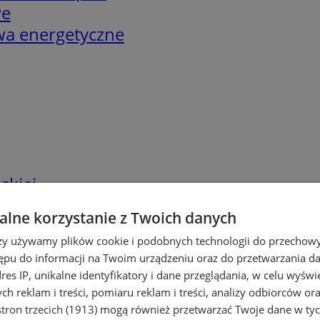
we
twa energetyczne
skiej
lne korzystanie z Twoich danych
rzy używamy plików cookie i podobnych technologii do przechow
ępu do informacji na Twoim urządzeniu oraz do przetwarzania 
dres IP, unikalne identyfikatory i dane przeglądania, w celu wyświ
h reklam i treści, pomiaru reklam i treści, analizy odbiorców or
tron trzecich (1913)
mogą również przetwarzać Twoje dane w tych