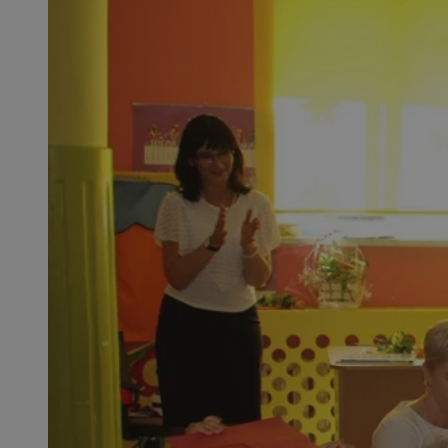
SessID
QeSessID
MvSessID
msToken
__cf_bm
__cf_bm
VISITOR_PRIVACY_
CookieScriptConse