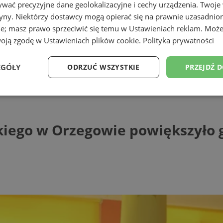
wać precyzyjne dane geolokalizacyjne i cechy urządzenia. Twoje
tryny. Niektórzy dostawcy mogą opierać się na prawnie uzasadnio
ie; masz prawo sprzeciwić się temu w
Ustawieniach reklam
. Może
woją zgodę w
Ustawieniach plików cookie
.
Polityka prywatności
EGÓŁY
ODRZUĆ WSZYSTKIE
PRZEJDŹ 
go w Orzegowie powiększyło grono abso
Wydajność
Targetowanie
Funkcjonalność
Ni
kiego w Orzegowie powiększyło
ezbędne
Wydajność
Targetowanie
Funkcjonalność
Niesklasyfikow
ie umożliwiają korzystanie z podstawowych funkcji strony internetowej, takich jak log
Bez niezbędnych plików cookie nie można prawidłowo korzystać ze strony internetowe
Provider
/
Okres
Opis
Domena
przechowywania