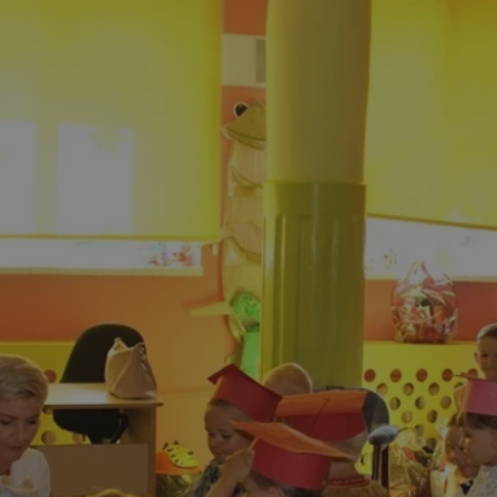
rudaslaska.com.pl
1 rok
Ten plik cookie przechowuje iden
rudaslaska.com.pl
1 rok
Ten plik cookie przechowuje iden
rudaslaska.com.pl
1 rok
Ten plik cookie przechowuje iden
.tiktok.com
1 tydzień 3 dni
Ten plik cookie jest używany do
uwierzytelniania i bezpieczeństw
użytkownicy pozostają zalogowan
zabezpieczone, jak poruszać się 
internetową lub interakcji z jej u
30 minut
Ten plik cookie służy do rozróżn
Cloudflare Inc.
Jest to korzystne dla strony int
.x.com
umożliwia tworzenie ważnych r
korzystania z jej witryny interne
29 minut 59
Ten plik cookie służy do rozróżn
Cloudflare Inc.
sekund
Jest to korzystne dla strony int
.twitter.com
umożliwia tworzenie ważnych r
korzystania z jej witryny interne
Polityce prywatności Google
METADATA
5 miesięcy 4
Ten plik cookie jest używany d
YouTube
tygodnie
zgody użytkownika i wyboru pry
.youtube.com
interakcji z witryną. Rejestruje 
zgody odwiedzającego na różne p
ustawienia prywatności, zapewni
preferencje zostaną uhonorowan
sesjach.
nt
4 tygodnie 2 dni
Ten plik cookie jest używany pr
CookieScript