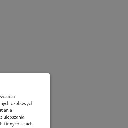
ywania i
danych osobowych,
etlania
az ulepszania
 i innych celach,