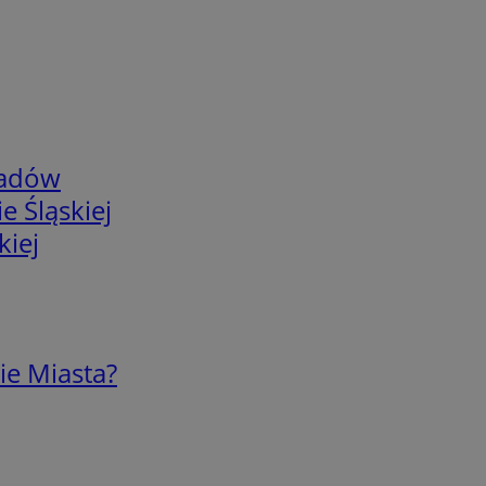
adów
e Śląskiej
kiej
ie Miasta?