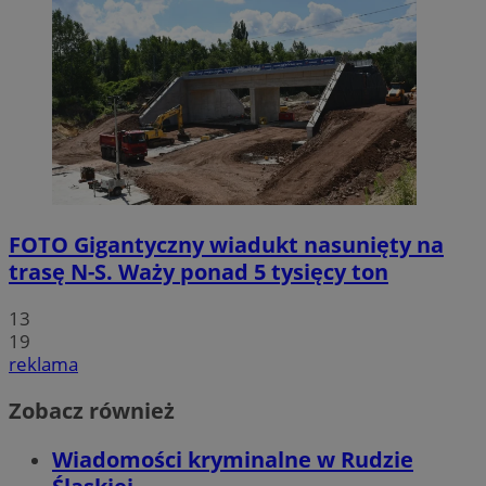
FOTO
Gigantyczny wiadukt nasunięty na
trasę N-S. Waży ponad 5 tysięcy ton
13
19
reklama
Zobacz również
Wiadomości kryminalne w Rudzie