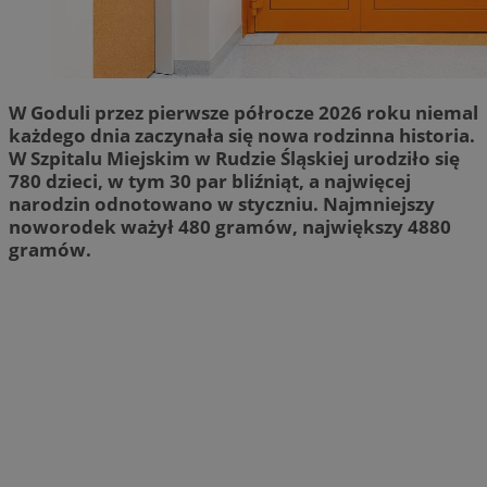
W Goduli przez pierwsze półrocze 2026 roku niemal
każdego dnia zaczynała się nowa rodzinna historia.
W Szpitalu Miejskim w Rudzie Śląskiej urodziło się
780 dzieci, w tym 30 par bliźniąt, a najwięcej
narodzin odnotowano w styczniu. Najmniejszy
noworodek ważył 480 gramów, największy 4880
gramów.