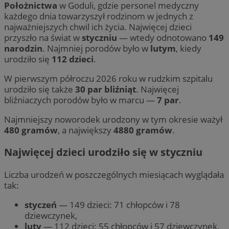
Położnictwa
w Goduli, gdzie personel medyczny
każdego dnia towarzyszył rodzinom w jednych z
najważniejszych chwil ich życia. Najwięcej dzieci
przyszło na świat w
styczniu
— wtedy odnotowano
149
narodzin
. Najmniej porodów było w
lutym
, kiedy
urodziło się
112 dzieci
.
W pierwszym półroczu 2026 roku w rudzkim szpitalu
urodziło się także
30 par bliźniąt
. Najwięcej
bliźniaczych porodów było w marcu —
7 par
.
Najmniejszy noworodek urodzony w tym okresie ważył
480 gramów
, a największy
4880 gramów
.
Najwięcej dzieci urodziło się w styczniu
Liczba urodzeń w poszczególnych miesiącach wyglądała
tak:
styczeń
— 149 dzieci: 71 chłopców i 78
dziewczynek,
luty
— 112 dzieci: 55 chłopców i 57 dziewczynek,