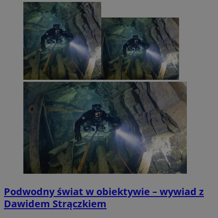
Podwodny świat w obiektywie – wywiad z
Dawidem Strączkiem