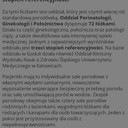
Za tymi liczbami stoi oddział, który jest czymś więcej niż
standardową porodówką.
Oddział Perinatologii,
Ginekologii i Położnictwa
dysponuje
72 łóżkami
.
Działa tu część ginekologiczna, położnicza oraz patologii
ciąży, a także dwułóżkowa sala intensywnej opieki
medycznej. Jednym z najważniejszych wyróżników
oddziału jest
trzeci stopień referencyjności
. Na bazie
oddziału w Goduli działa również Oddział Kliniczny
Wydziału Nauk o Zdrowiu Śląskiego Uniwersytetu
Medycznego w Katowicach.
Pacjentki mają tu indywidualne sale porodowe z
własnymi węzłami sanitarnymi, nowoczesne
wyposażenie wspierające bezpieczny przebieg porodu
oraz salę umożliwiającą poród w wodzie. Zespół
porodowy obejmuje także cztery sale porodów
rodzinnych z łazienkami, wygodnymi łóżkami dla
rodzących i kanapami dla osób towarzyszących. Jeden z
pokoi jest przystosowany dla osób z
niepełnosprawnościami.