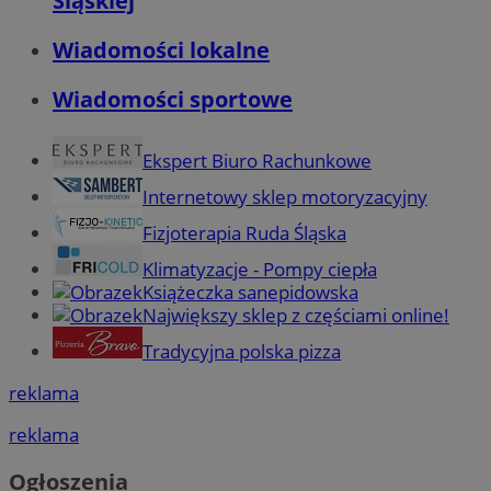
Śląskiej
Wiadomości lokalne
Wiadomości sportowe
Ekspert Biuro Rachunkowe
Internetowy sklep motoryzacyjny
Fizjoterapia Ruda Śląska
Klimatyzacje - Pompy ciepła
Książeczka sanepidowska
Największy sklep z częściami online!
Tradycyjna polska pizza
reklama
reklama
Ogłoszenia