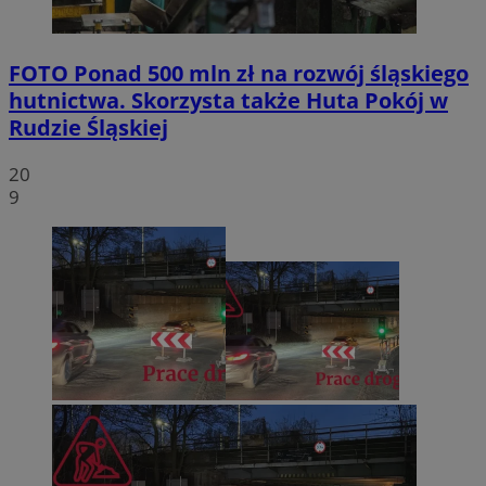
FOTO
Ponad 500 mln zł na rozwój śląskiego
hutnictwa. Skorzysta także Huta Pokój w
Rudzie Śląskiej
20
9