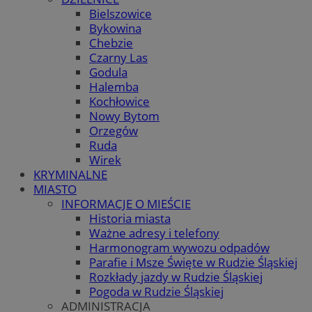
Bielszowice
Bykowina
Chebzie
Czarny Las
Godula
Halemba
Kochłowice
Nowy Bytom
Orzegów
Ruda
Wirek
KRYMINALNE
MIASTO
INFORMACJE O MIEŚCIE
Historia miasta
Ważne adresy i telefony
Harmonogram wywozu odpadów
Parafie i Msze Święte w Rudzie Śląskiej
Rozkłady jazdy w Rudzie Śląskiej
Pogoda w Rudzie Śląskiej
ADMINISTRACJA