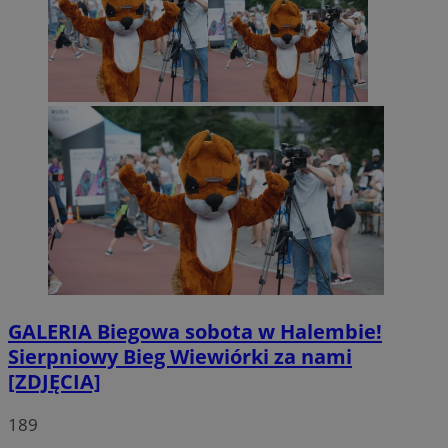
GALERIA
Biegowa sobota w Halembie!
Sierpniowy Bieg Wiewiórki za nami
[ZDJĘCIA]
189