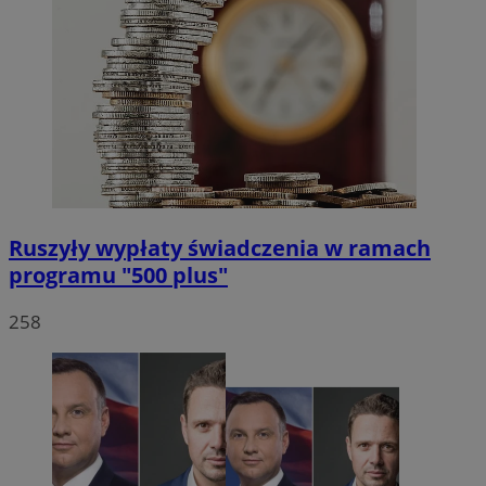
VISITOR_PRIVACY_METADATA
5 miesięc
YouTube
tygodni
.youtube.com
Ruszyły wypłaty świadczenia w ramach
programu "500 plus"
258
CookieScriptConsent
4 tygodnie 
CookieScript
rudaslaska.com.pl