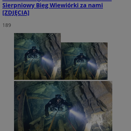
Sierpniowy Bieg Wiewiórki za nami
[ZDJĘCIA]
189