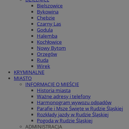
Bielszowice
Bykowina
Chebzie
Czarny Las
Godula
Halemba
Kochłowice
Nowy Bytom
Orzegów
Ruda
Wirek
KRYMINALNE
MIASTO
INFORMACJE O MIEŚCIE
Historia miasta
Ważne adresy i telefony
Harmonogram wywozu odpadów
Parafie i Msze Święte w Rudzie Śląskiej
Rozkłady jazdy w Rudzie Śląskiej
Pogoda w Rudzie Śląskiej
ADMINISTRACJA