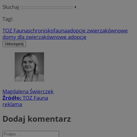
Słuchaj
⏵︎
Tagi:
TOZ Fauna
schronisko
fauna
adopcje zwierzaków
nowe
domy dla zwierzaków
nowe adopcje
Udostępnij
Magdalena Świerczek
Źródło:
TOZ Fauna
reklama
Dodaj komentarz