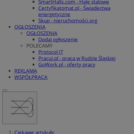
SmartHalls.com - Hale stalowe
Certyfikatomat.pl - Świadectwa
energetyczne
Skup - nieruchomości.org
OGŁOSZENIA
OGŁOSZENIA
Dodaj ogłoszenie
POLECAMY
Protocol IT
Pracuj.pl - praca w Rudzie Śląskiej
GoWork.pl - oferty pracy
REKLAMA
WSPÓŁPRACA
Ciekawe artykuły