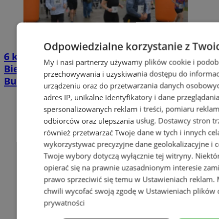
Odpowiedzialne korzystanie z Twoi
6 kilometrów bez presji i pomiaru czasu.
My i nasi partnerzy używamy plików cookie i podob
Bieg dla Zdrowia Psychicznego wraca na
przechowywania i uzyskiwania dostępu do informac
Burloch Arenę
urządzeniu oraz do przetwarzania danych osobowych
adres IP, unikalne identyfikatory i dane przeglądani
spersonalizowanych reklam i treści, pomiaru reklam i
odbiorców oraz ulepszania usług.
Dostawcy stron tr
również przetwarzać Twoje dane w tych i innych cel
wykorzystywać precyzyjne dane geolokalizacyjne i c
Twoje wybory dotyczą wyłącznie tej witryny. Niekt
opierać się na prawnie uzasadnionym interesie zami
prawo sprzeciwić się temu w
Ustawieniach reklam
.
chwili wycofać swoją zgodę w
Ustawieniach plików 
prywatności