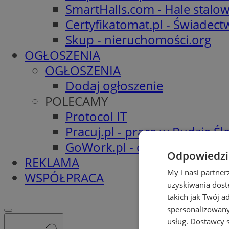
SmartHalls.com - Hale stalo
Certyfikatomat.pl - Świadec
Skup - nieruchomości.org
OGŁOSZENIA
OGŁOSZENIA
Dodaj ogłoszenie
POLECAMY
Protocol IT
Pracuj.pl - praca w Rudzie Ślą
GoWork.pl - oferty pracy
Odpowiedzia
REKLAMA
My i nasi partne
WSPÓŁPRACA
uzyskiwania dost
takich jak Twój a
spersonalizowanyc
usług.
Dostawcy s