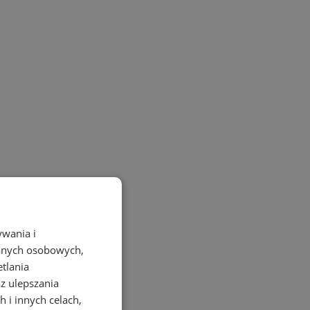
ywania i
danych osobowych,
etlania
az ulepszania
 i innych celach,