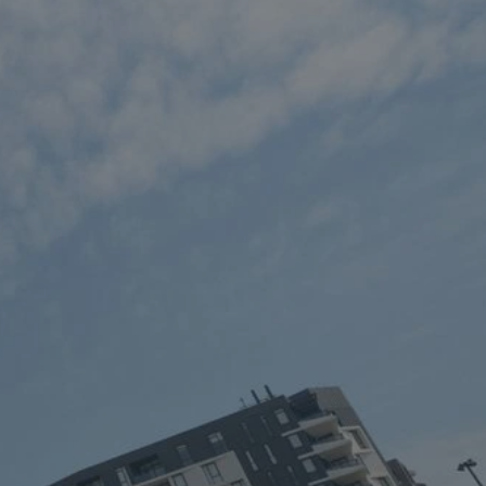
tyfikator sesji.
tyfikator sesji.
tyfikator sesji.
 celów
a, zapewniając, że
i, a ich dane są
przez witrynę
sług.
iania ludzi i botów.
ernetowej, ponieważ
aportów na temat
towej.
iania ludzi i botów.
ernetowej, ponieważ
aportów na temat
towej.
o przechowywania
watności dla ich
dane dotyczące
olityki i
ając, że ich
e w przyszłych
zez usługę Cookie-