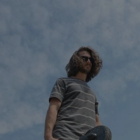
rudaslaska.com.pl
1 rok
Ten plik cookie przechowuje iden
rudaslaska.com.pl
1 rok
Ten plik cookie przechowuje iden
rudaslaska.com.pl
1 rok
Ten plik cookie przechowuje iden
.tiktok.com
1 tydzień 3 dni
Ten plik cookie jest używany do
uwierzytelniania i bezpieczeństw
użytkownicy pozostają zalogowan
zabezpieczone, jak poruszać się 
internetową lub interakcji z jej u
30 minut
Ten plik cookie służy do rozróżn
Cloudflare Inc.
Jest to korzystne dla strony int
.x.com
umożliwia tworzenie ważnych r
korzystania z jej witryny interne
29 minut 59
Ten plik cookie służy do rozróżn
Cloudflare Inc.
sekund
Jest to korzystne dla strony int
.twitter.com
umożliwia tworzenie ważnych r
korzystania z jej witryny interne
Polityce prywatności Google
METADATA
5 miesięcy 4
Ten plik cookie jest używany d
YouTube
tygodnie
zgody użytkownika i wyboru pry
.youtube.com
interakcji z witryną. Rejestruje 
zgody odwiedzającego na różne p
ustawienia prywatności, zapewni
preferencje zostaną uhonorowan
sesjach.
nt
4 tygodnie 2 dni
Ten plik cookie jest używany pr
CookieScript