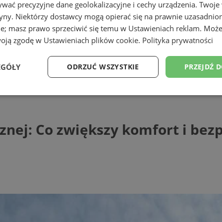
wać precyzyjne dane geolokalizacyjne i cechy urządzenia. Twoje
tryny. Niektórzy dostawcy mogą opierać się na prawnie uzasadnio
ie; masz prawo sprzeciwić się temu w
Ustawieniach reklam
. Może
woją zgodę w
Ustawieniach plików cookie
.
Polityka prywatności
EGÓŁY
ODRZUĆ WSZYSTKIE
PRZEJDŹ 
: Co zwiększy komfort i bezpieczeństwo j
Wydajność
Targetowanie
Funkcjonalność
Ni
cznej: Co zwiększy komfort i bez
ezbędne
Wydajność
Targetowanie
Funkcjonalność
Niesklasyfikow
ie umożliwiają korzystanie z podstawowych funkcji strony internetowej, takich jak log
Bez niezbędnych plików cookie nie można prawidłowo korzystać ze strony internetowe
Provider
/
Okres
Opis
Domena
przechowywania