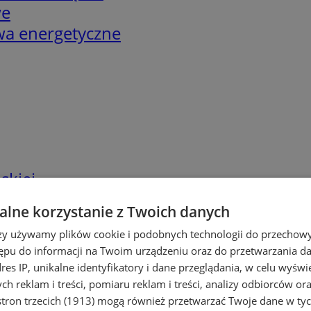
we
twa energetyczne
skiej
lne korzystanie z Twoich danych
rzy używamy plików cookie i podobnych technologii do przechow
ępu do informacji na Twoim urządzeniu oraz do przetwarzania 
dres IP, unikalne identyfikatory i dane przeglądania, w celu wyświ
h reklam i treści, pomiaru reklam i treści, analizy odbiorców or
tron trzecich (1913)
mogą również przetwarzać Twoje dane w tych