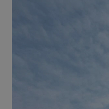
SessID
QeSessID
MvSessID
msToken
__cf_bm
__cf_bm
VISITOR_PRIVACY_
CookieScriptConse