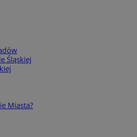
adów
e Śląskiej
kiej
ie Miasta?